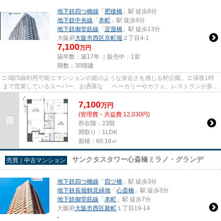
地下鉄四つ橋線
「
肥後橋
」駅 徒歩8分
地下鉄中央線
「
本町
」駅 徒歩9分
地下鉄御堂筋線
「
淀屋橋
」駅 徒歩13分
大阪府
大阪市西区
京町堀
２丁目4-1
7,100
万円
築年数：築17年 ｜販売中：
1室
階数：30階建
□ 3駅5線利用可能 □ マンションの庭のような身近さを感じる靭公園。 □ 深夜1時
まで営業しているスーパー、お洒落な ベーカリーやカフェ、レストランが多数
点在！
7,100
万
円
(管理費・共益費 12,030円)
所在階：23階
間取り：1LDK
面積：60.16㎡
サンクタスタワー心斎橋ミラノ・グランデ
売買｜中古マンション
地下鉄四つ橋線
「
四ツ橋
」駅 徒歩3分
地下鉄長堀鶴見緑地
「
心斎橋
」駅 徒歩3分
地下鉄御堂筋線
「
本町
」駅 徒歩7分
大阪府
大阪市西区
新町
１丁目19-14
-