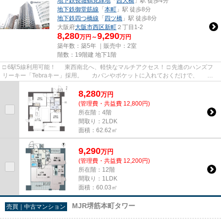
地下鉄長堀鶴見緑地
「
西大橋
」駅 徒歩4分
地下鉄御堂筋線
「
本町
」駅 徒歩8分
地下鉄四つ橋線
「
四ツ橋
」駅 徒歩8分
大阪府
大阪市西区
新町
２丁目1-2
8,280
9,290
万円～
万円
築年数：築5年 ｜販売中：
2室
階数：19階建 地下1階
□ 6駅5線利用可能！ 東西南北へ、軽快なマルチアクセス！ □ 先進のハンズフ
リーキー「Tebraキー」採用。 カバンやポケットに入れておくだけで、 メ
インエントランスやエレベ...
8,280
万
円
(管理費・共益費 12,800円)
所在階：4階
間取り：2LDK
面積：62.62㎡
9,290
万
円
(管理費・共益費 12,200円)
所在階：12階
間取り：1LDK
面積：60.03㎡
MJR堺筋本町タワー
売買｜中古マンション