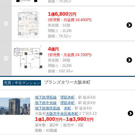
面積：75.05㎡
1
6,800
億
万
円
(管理費・共益費 18,400円)
所在階：31階
間取り：2LDK
面積：76.52㎡
4
億
円
(管理費・共益費 24,700円)
所在階：36階
間取り：2LDK
面積：102.33㎡
ブランズタワー大阪本町
売買｜中古マンション
地下鉄堺筋線
「
堺筋本町
」駅 徒歩3分
地下鉄中央線
「
堺筋本町
」駅 徒歩3分
地下鉄御堂筋線
「
本町
」駅 徒歩4分
大阪府
大阪市中央区
南本町
２丁目5-13
1
1,800
1
3,980
億
万円～
億
万円
築年数：築2年 ｜販売中：
3室
階数：43階建