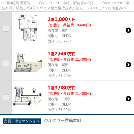
□ 2駅4線利用可能！ OsakaMetro「本町」駅徒歩約3分、 OsakaMetro「堺
筋本町」駅徒歩約4分！ □ ガス燈と栴檀並木が続く、レトロモダンな街並みの
三休橋筋に面しています。
1
1,800
億
万
円
(管理費・共益費 18,400円)
所在階：6階
間取り：2LDK
面積：66.77㎡
1
2,500
億
万
円
(管理費・共益費 21,400円)
所在階：6階
間取り：2LDK
面積：77.90㎡
1
3,980
億
万
円
(管理費・共益費 21,400円)
所在階：13階
間取り：3LDK
面積：77.90㎡
ジオタワー堺筋本町
売買｜中古マンション