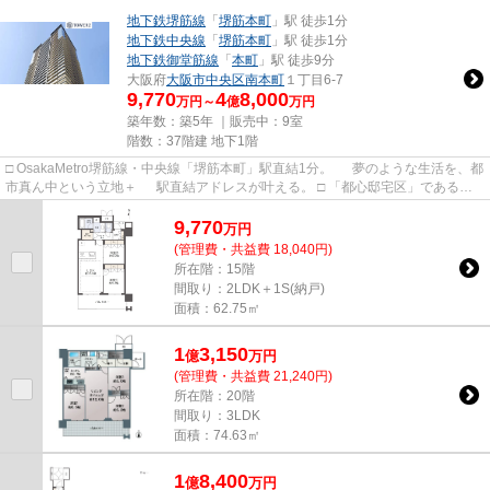
地下鉄堺筋線
「
堺筋本町
」駅 徒歩1分
地下鉄中央線
「
堺筋本町
」駅 徒歩1分
地下鉄御堂筋線
「
本町
」駅 徒歩9分
大阪府
大阪市中央区
南本町
１丁目6-7
9,770
4
8,000
万円～
億
万円
築年数：築5年 ｜販売中：
9室
階数：37階建 地下1階
□ OsakaMetro堺筋線・中央線「堺筋本町」駅直結1分。 夢のような生活を、都
市真ん中という立地＋ 駅直結アドレスが叶える。 □ 「都心邸宅区」である船
場。 オフィスや商業施...
9,770
万
円
(管理費・共益費 18,040円)
所在階：15階
間取り：2LDK＋1S(納戸)
面積：62.75㎡
1
3,150
億
万
円
(管理費・共益費 21,240円)
所在階：20階
間取り：3LDK
面積：74.63㎡
1
8,400
億
万
円