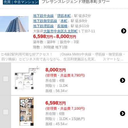
プレサンスレジェンド堺筋本町タワー
売買｜中古マンション
地下鉄中央線
「
堺筋本町
」駅 徒歩2分
地下鉄御堂筋線
「
本町
」駅 徒歩9分
地下鉄堺筋線
「
長堀橋
」駅 徒歩11分
大阪府
大阪市中央区
久太郎町
１丁目7-11
6,598
8,000
万円～
万円
築年数：築8年 ｜販売中：
3室
階数：30階建 地下1階
□ 4線2駅利用可能な好アクセス！ （Osaka Metro中央線・堺筋線・御堂筋線・
四ツ橋線） □ ビジネス街でありながら、生活利便施設も充実。 スマートな暮
らしを実現。 （スーパ...
8,000
万
円
(管理費・共益費 8,790円)
所在階：4階
間取り：1LDK
面積：56.34㎡
6,598
万
円
(管理費・共益費 7,100円)
所在階：6階
間取り：1LDK＋1S(納戸)
面積：45.54㎡