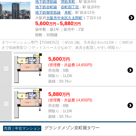
地下鉄堺筋線
「
堺筋本町
」駅 徒歩4分
地下鉄谷町線
「
谷町四丁目
」駅 徒歩9分
地下鉄御堂筋線
「
本町
」駅 徒歩12分
大阪府
大阪市中央区
久太郎町
１丁目3-14
5,600
5,880
万円～
万円
築年数：築1年 ｜販売中：
2室
階数：30階建
タワーマンション専門【TOWERZ】 ◇約16.1帖、天井高2.6ｍのLDK！ ◇WIC付
きで収納豊富◎ ◇デッドスペース少なめで、家具を配置しやすい間取り♪
5,600
万
円
(管理費・共益費 14,650円)
所在階：5階
間取り：1LDK
面積：50.78㎡
5,880
万
円
(管理費・共益費 14,650円)
所在階：8階
間取り：1LDK
面積：50.78㎡
グランドメゾン京町堀タワー
売買｜中古マンション