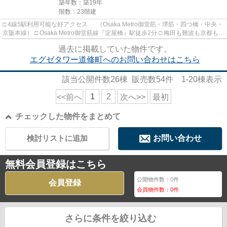
築年数：築19年
階数：23階建
□ 4線5駅利用可能な好アクセス （Osaka Metro御堂筋・堺筋・四つ橋・中央・
京阪本線） □ Osaka Metro御堂筋線『淀屋橋』駅徒歩2分 □ 梅田も難波も京都も全
てダイレクトアクセス...
過去に掲載していた物件です。
エグゼタワー道修町へのお問い合わせはこちら
該当公開件数
26
棟 販売数
54
件
1-20
棟表示
1
2
<<前へ
次へ>>
最初
チェックした物件をまとめて
検討リストに追加
お問い合わせ
無料会員登録はこちら
公開物件数：
0
件
会員登録
会員物件数：
0
件
さらに条件を絞り込む