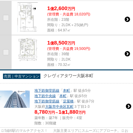
ドガーデン。 塀×門×庭...
1
2,600
億
万
円
(管理費・共益費 18,020円)
所在階：23階
間取り：2LDK＋2S(納戸)
面積：64.97㎡
1
8,500
億
万
円
(管理費・共益費 19,500円)
所在階：39階
間取り：2LDK
面積：70.32㎡
クレヴィアタワー大阪本町
売買｜中古マンション
地下鉄御堂筋線
「
本町
」駅 徒歩5分
地下鉄中央線
「
本町
」駅 徒歩5分
地下鉄御堂筋線
「
淀屋橋
」駅 徒歩7分
大阪府
大阪市中央区
瓦町
３丁目1-3
8,780
1
1,880
万円～
億
万円
築年数：築7年 ｜販売中：
4室
階数：30階建
□ 5線6駅のマルチアクセス！ 大阪主要エリアにスムーズにアプローチ。 □ お