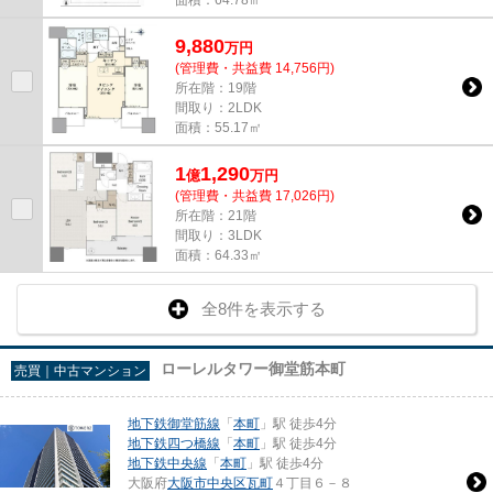
面積：64.78㎡
9,880
万
円
(管理費・共益費 14,756円)
所在階：19階
間取り：2LDK
面積：55.17㎡
1
1,290
億
万
円
(管理費・共益費 17,026円)
所在階：21階
間取り：3LDK
面積：64.33㎡
全8件を表示する
ローレルタワー御堂筋本町
売買｜中古マンション
地下鉄御堂筋線
「
本町
」駅 徒歩4分
地下鉄四つ橋線
「
本町
」駅 徒歩4分
地下鉄中央線
「
本町
」駅 徒歩4分
大阪府
大阪市中央区
瓦町
４丁目６－８