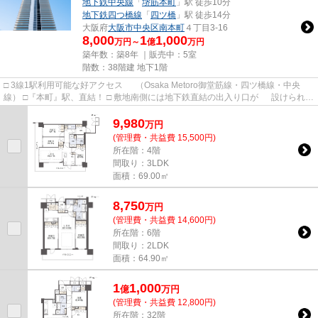
地下鉄中央線
「
堺筋本町
」駅 徒歩10分
地下鉄四つ橋線
「
四ツ橋
」駅 徒歩14分
大阪府
大阪市中央区
南本町
４丁目3-16
8,000
1
1,000
万円～
億
万円
築年数：築8年 ｜販売中：
5室
階数：38階建 地下1階
□ 3線1駅利用可能な好アクセス （Osaka Metoro御堂筋線・四ツ橋線・中央
線） □『本町』駅、直結！ □ 敷地南側には地下鉄直結の出入り口が 設けられて
います。 □ 2層吹抜け・...
9,980
万
円
(管理費・共益費 15,500円)
所在階：4階
間取り：3LDK
面積：69.00㎡
8,750
万
円
(管理費・共益費 14,600円)
所在階：6階
間取り：2LDK
面積：64.90㎡
1
1,000
億
万
円
(管理費・共益費 12,800円)
所在階：32階