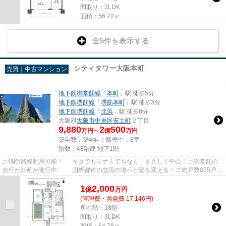
間取り：2LDK
面積：56.72㎡
全5件を表示する
シティタワー大阪本町
売買｜中古マンション
地下鉄御堂筋線
「
本町
」駅 徒歩5分
地下鉄堺筋線
「
堺筋本町
」駅 徒歩3分
地下鉄堺筋線
「
北浜
」駅 徒歩8分
大阪府
大阪市中央区
安土町
２丁目
9,880
2
500
万円～
億
万円
築年数：築4年 ｜販売中：
8室
階数：48階建 地下1階
□ 4駅5路線利用可能！ キタでもミナミでもなく、まさしく中心！ □ 御堂筋の
歩行か計画が進行中。 国際都市の交流の場へと姿を変える！ □ 総戸数855戸！
大阪最大のタワー！ ...
1
2,000
億
万
円
(管理費・共益費 17,146円)
所在階：18階
間取り：3LDK