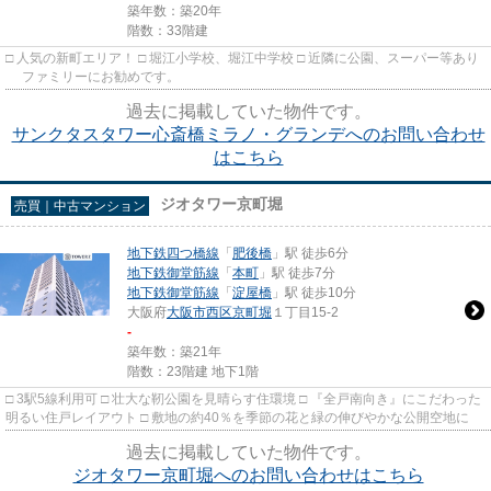
築年数：築20年
階数：33階建
□ 人気の新町エリア！ □ 堀江小学校、堀江中学校 □ 近隣に公園、スーパー等あり
ファミリーにお勧めです。
過去に掲載していた物件です。
サンクタスタワー心斎橋ミラノ・グランデへのお問い合わせ
はこちら
ジオタワー京町堀
売買｜中古マンション
地下鉄四つ橋線
「
肥後橋
」駅 徒歩6分
地下鉄御堂筋線
「
本町
」駅 徒歩7分
地下鉄御堂筋線
「
淀屋橋
」駅 徒歩10分
大阪府
大阪市西区
京町堀
１丁目15-2
-
築年数：築21年
階数：23階建 地下1階
□ 3駅5線利用可 □ 壮大な靭公園を見晴らす住環境 □ 『全戸南向き』にこだわった
明るい住戸レイアウト □ 敷地の約40％を季節の花と緑の伸びやかな公開空地に
過去に掲載していた物件です。
ジオタワー京町堀へのお問い合わせはこちら