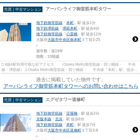
アーバンライフ御堂筋本町タワー
売買｜中古マンション
地下鉄御堂筋線
「
本町
」駅 徒歩1分
地下鉄堺筋線
「
堺筋本町
」駅 徒歩4分
地下鉄御堂筋線
「
心斎橋
」駅 徒歩12分
大阪府
大阪市中央区
南本町
３丁目3-25
-
築年数：築19年
階数：33階建
□ 4線4駅利用可能な好アクセス （Osaka Metro御堂筋線・四ツ橋線・ 中央
線・堺筋線） □ Osaka Metro御堂筋線・四ツ橋線・ 中央線『本町』駅、徒歩1
分。 □ 都市機能の拠点...
過去に掲載していた物件です。
アーバンライフ御堂筋本町タワーへのお問い合わせはこちら
エグゼタワー道修町
売買｜中古マンション
地下鉄御堂筋線
「
淀屋橋
」駅 徒歩2分
京阪本線
「
北浜
」駅 徒歩6分
地下鉄御堂筋線
「
本町
」駅 徒歩7分
大阪府
大阪市中央区
道修町
３丁目3-8
-