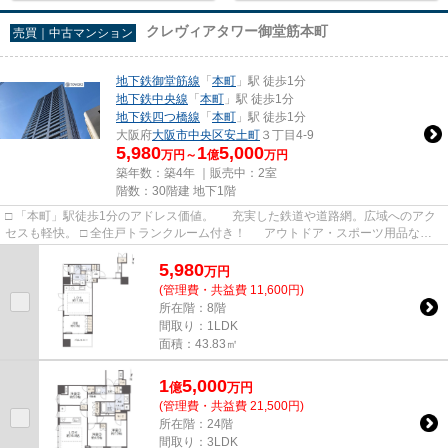
クレヴィアタワー御堂筋本町
売買｜中古マンション
地下鉄御堂筋線
「
本町
」駅 徒歩1分
地下鉄中央線
「
本町
」駅 徒歩1分
地下鉄四つ橋線
「
本町
」駅 徒歩1分
大阪府
大阪市中央区
安土町
３丁目4-9
5,980
1
5,000
万円～
億
万円
築年数：築4年 ｜販売中：
2室
階数：30階建 地下1階
□ 「本町」駅徒歩1分のアドレス価値。 充実した鉄道や道路網。広域へのアク
セスも軽快。 □ 全住戸トランクルーム付き！ アウトドア・スポーツ用品など
屋外で使う物の収納に...
5,980
万
円
(管理費・共益費 11,600円)
所在階：8階
間取り：1LDK
面積：43.83㎡
1
5,000
億
万
円
(管理費・共益費 21,500円)
所在階：24階
間取り：3LDK