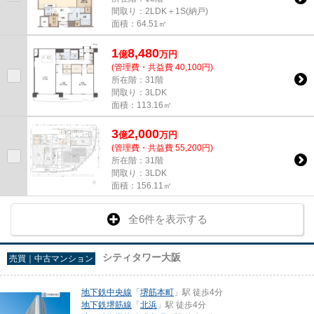
間取り：2LDK＋1S(納戸)
面積：64.51㎡
1
8,480
億
万
円
(管理費・共益費 40,100円)
所在階：31階
間取り：3LDK
面積：113.16㎡
3
2,000
億
万
円
(管理費・共益費 55,200円)
所在階：31階
間取り：3LDK
面積：156.11㎡
全6件を表示する
シティタワー大阪
売買｜中古マンション
地下鉄中央線
「
堺筋本町
」駅 徒歩4分
地下鉄堺筋線
「
北浜
」駅 徒歩4分