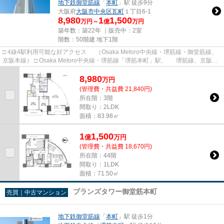
地下鉄御堂筋線
「
本町
」駅 徒歩9分
大阪府
大阪市中央区
瓦町
１丁目6-1
8,980
1
1,500
万円～
億
万円
築年数：築22年 ｜販売中：
2室
階数：50階建 地下1階
□ 4線4駅利用可能な好アクセス （Osaka Metoro中央線・堺筋線・御堂筋線、
京阪本線） □ Osaka Metoro中央線・堺筋線「堺筋本町」駅、 堺筋線、京阪本
線「北浜」駅徒歩4分。 □...
8,980
万
円
(管理費・共益費 21,840円)
所在階：3階
間取り：2LDK
面積：83.98㎡
1
1,500
億
万
円
(管理費・共益費 18,670円)
所在階：44階
間取り：1LDK
面積：71.50㎡
ブランズタワー御堂筋本町
売買｜中古マンション
地下鉄御堂筋線
「
本町
」駅 徒歩1分