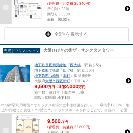
(管理費・共益費 25,340円)
所在階：23階
間取り：3LDK
面積：90.02㎡
全9件を表示する
大阪ひびきの街ザ・サンクタスタワー
売買｜中古マンション
地下鉄長堀鶴見緑地
「
西大橋
」駅 徒歩5分
地下鉄四つ橋線
「
四ツ橋
」駅 徒歩6分
地下鉄四つ橋線
「
本町
」駅 徒歩6分
大阪府
大阪市西区
新町
１丁目14-21
9,500
3
2,000
万円～
億
万円
築年数：築11年 ｜販売中：
6室
階数：53階建 地下1階
□ 5線5駅利用可能 □ オリックス劇場の空中権移譲を行い、 容積率1700％、地
上53階建てが実現！ □ 2階にエントランスホールを作ることで、目前の 公園の
緑を感じ、人の目線は気...
9,500
万
円
(管理費・共益費 22,800円)
所在階：13階