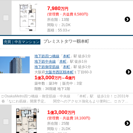
7,980
万
円
(管理費・共益費 8,580円)
所在階：13階
間取り：2LDK
面積：55.03㎡
プレミストタワー靱本町
売買｜中古マンション
地下鉄四つ橋線
「
本町
」駅 徒歩1分
地下鉄中央線
「
本町
」駅 徒歩1分
地下鉄御堂筋線
「
本町
」駅 徒歩1分
大阪府
大阪市西区
靱本町
１丁目60-3
1
3,000
4
億
万円～
億円
築年数：築3年 ｜販売中：
3室
階数：36階建 地下1階
□ OsakaMetro四つ橋線・御堂筋線・中央線 「本町」駅 徒歩1分！ □ 2031年
春「なにわ筋線」開業予定。 関空へのアクセス強化もより便利に。 □ カフ
ェ・グルメ、こだわりのショ...
1
3,000
億
万
円
(管理費・共益費 18,100円)
所在階：25階
間取り：2LDK