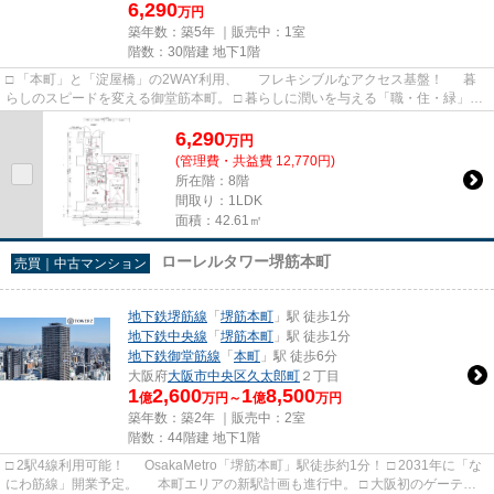
6,290
万円
築年数：築5年 ｜販売中：
1室
階数：30階建 地下1階
□ 「本町」と「淀屋橋」の2WAY利用、 フレキシブルなアクセス基盤！ 暮
らしのスピードを変える御堂筋本町。 □ 暮らしに潤いを与える「職・住・緑」近
接ポジション。 ビジネ...
6,290
万
円
(管理費・共益費 12,770円)
所在階：8階
間取り：1LDK
面積：42.61㎡
ローレルタワー堺筋本町
売買｜中古マンション
地下鉄堺筋線
「
堺筋本町
」駅 徒歩1分
地下鉄中央線
「
堺筋本町
」駅 徒歩1分
地下鉄御堂筋線
「
本町
」駅 徒歩6分
大阪府
大阪市中央区
久太郎町
２丁目
1
2,600
1
8,500
億
万円～
億
万円
築年数：築2年 ｜販売中：
2室
階数：44階建 地下1階
□ 2駅4線利用可能！ OsakaMetro「堺筋本町」駅徒歩約1分！ □ 2031年に「な
にわ筋線」開業予定。 本町エリアの新駅計画も進行中。 □ 大阪初のゲーテッ