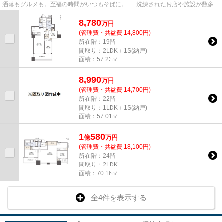
洒落もグルメも。至福の時間がいつもそばに。 洗練されたお店や施設が数多く
集まるエリア！
8,780
万
円
(管理費・共益費 14,800円)
所在階：19階
間取り：2LDK＋1S(納戸)
面積：57.23㎡
8,990
万
円
(管理費・共益費 14,700円)
所在階：22階
間取り：1LDK＋1S(納戸)
面積：57.01㎡
1
580
億
万
円
(管理費・共益費 18,100円)
所在階：24階
間取り：2LDK
面積：70.16㎡
全4件を表示する