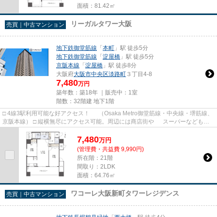
面積：81.42㎡
リーガルタワー大阪
売買｜中古マンション
地下鉄御堂筋線
「
本町
」駅 徒歩5分
地下鉄御堂筋線
「
淀屋橋
」駅 徒歩5分
京阪本線
「
淀屋橋
」駅 徒歩8分
大阪府
大阪市中央区
淡路町
３丁目4-8
7,480
万円
築年数：築18年 ｜販売中：
1室
階数：32階建 地下1階
□ 4線3駅利用可能な好アクセス！ （Osaka Metro御堂筋線・中央線・堺筋線、
京阪本線） □ 縦横無尽にアクセス可能。周辺には商店街や スーパーなども揃
い、「靭公園」までも徒歩...
7,480
万
円
(管理費・共益費 9,990円)
所在階：21階
間取り：2LDK
面積：64.76㎡
ワコーレ大阪新町タワーレジデンス
売買｜中古マンション