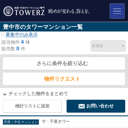
豊中市のタワーマンション一覧
募集中のみ表示
4
該当物件
棟
0
販売数
件
さらに条件を絞り込む
物件リクエスト
チェックした物件をまとめて
検討リストに追加
お問い合わせ
ザ・千里タワー
売買｜中古マンション