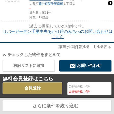
大阪府
豊中市
新千里南町
１丁目１
-
築年数：築11年
階数：19階建
過去に掲載していた物件です。
リバーガーデン千里中央あかり絵のみちへのお問い合わせは
こちら
該当公開件数
4
棟
1-4
棟表示
チェックした物件をまとめて
検討リストに追加
お問い合わせ
無料会員登録はこちら
公開物件数：
0
件
会員登録
会員物件数：
0
件
さらに条件を絞り込む