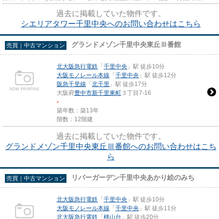
ーパーやコンビニ多数。
過去に掲載していた物件です。
シエリアタワー千里中央へのお問い合わせはこちら
グランドメゾン千里中央東丘Ⅲ番館
売買｜中古マンション
北大阪急行電鉄
「
千里中央
」駅 徒歩10分
大阪モノレール本線
「
千里中央
」駅 徒歩12分
阪急千里線
「
北千里
」駅 徒歩17分
大阪府
豊中市
新千里東町
３丁目7-16
-
築年数：築13年
階数：12階建
過去に掲載していた物件です。
グランドメゾン千里中央東丘Ⅲ番館へのお問い合わせはこち
ら
リバーガーデン千里中央あかり絵のみち
売買｜中古マンション
北大阪急行電鉄
「
千里中央
」駅 徒歩10分
大阪モノレール本線
「
千里中央
」駅 徒歩11分
北大阪急行電鉄
「
桃山台
」駅 徒歩20分