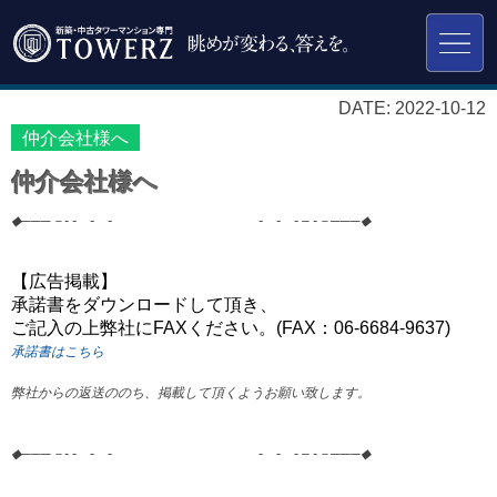
DATE: 2022-10-12
仲介会社様へ
仲介会社様へ
◆
───
－
- -
-
-
-
-
- – -
－
───
◆
【広告掲載】
承諾書をダウンロードして頂き、
ご記入の上弊社にFAXください。(FAX：06-6684-9637)
承諾書はこちら
弊社からの返送ののち、掲載して頂くようお願い致します。
◆
───
－
- -
-
-
-
-
- – -
－
───
◆