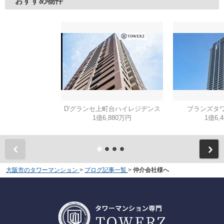
おすすめ物件
D'グランセ上町台ハイレジデンス
ブランズタワー
1億6,880万円
1億6,
大阪市のタワーマンション
>
ブログ記事一覧
>
仲介会社様へ