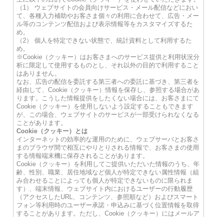
（1） ウェブサイトの会員向けサービス・メール配信などにおい
て、各種入力補助やお客さま個々の利用に合わせて、広告・メー
ル等のコンテンツ配信および表示情報等をカスタマイズするた
め。
（2） 個人を特定できない状態で、統計資料として利用するた
め。
※Cookie（クッキー）はお客さまへのサービス提供と利用状況分
析に限定して使用するものとし、それ以外の目的で利用すること
はありません。
なお、広告の配信を委託する第三者への委託に基づき、第三者を
経由して、Cookie（クッキー）情報を保存し、参照する場合があ
ります。こうした情報提供をしたくない場合には、お客さまにて
Cookie（クッキー）を使用しないよう設定することもできます
が、この場合、ウェブサイトのサービスが一部受けられなくなる
ことがあります。
Cookie（クッキー）とは
インターネットの効率的な運用のために、ウェブサーバとお客さ
まのブラウザ間で相互にやりとりされる情報で、お客さまの使用
する情報端末機に保存されることがあります。
Cookie（クッキー）を利用してご提供いただいた情報のうち、年
齢、性別、職業、居住地域など個人が特定できない属性情報（組
み合わせることによっても個人が特定できないものに限られま
す）、端末情報、ウェブサイト内におけるユーザーの行動履歴
（アクセスしたURL、コンテンツ、参照順など）およびスマート
フォン等利用時のユーザー承諾・申込みに基づく位置情報を取得
することがあります。ただし、Cookie（クッキー）にはメールア