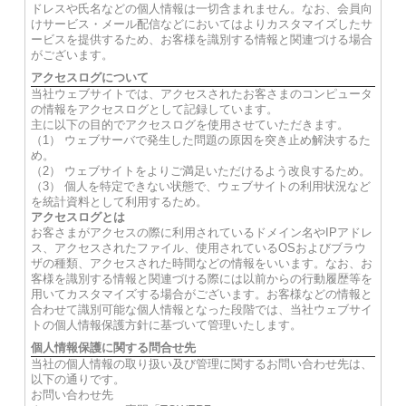
ドレスや氏名などの個人情報は一切含まれません。なお、会員向
けサービス・メール配信などにおいてはよりカスタマイズしたサ
ービスを提供するため、お客様を識別する情報と関連づける場合
がございます。
アクセスログについて
当社ウェブサイトでは、アクセスされたお客さまのコンピュータ
の情報をアクセスログとして記録しています。
主に以下の目的でアクセスログを使用させていただきます。
（1） ウェブサーバで発生した問題の原因を突き止め解決するた
め。
（2） ウェブサイトをよりご満足いただけるよう改良するため。
（3） 個人を特定できない状態で、ウェブサイトの利用状況など
を統計資料として利用するため。
アクセスログとは
お客さまがアクセスの際に利用されているドメイン名やIPアドレ
ス、アクセスされたファイル、使用されているOSおよびブラウ
ザの種類、アクセスされた時間などの情報をいいます。なお、お
客様を識別する情報と関連づける際には以前からの行動履歴等を
用いてカスタマイズする場合がございます。お客様などの情報と
合わせて識別可能な個人情報となった段階では、当社ウェブサイ
トの個人情報保護方針に基づいて管理いたします。
個人情報保護に関する問合せ先
当社の個人情報の取り扱い及び管理に関するお問い合わせ先は、
以下の通りです。
お問い合わせ先