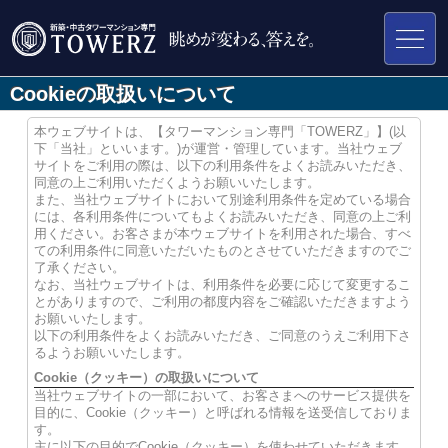
Cookieの取扱いについて
本ウェブサイトは、【タワーマンション専門「TOWERZ」】(以
下「当社」といいます。)が運営・管理しています。当社ウェブ
サイトをご利用の際は、以下の利用条件をよくお読みいただき、
同意の上ご利用いただくようお願いいたします。
また、当社ウェブサイトにおいて別途利用条件を定めている場合
には、各利用条件についてもよくお読みいただき、同意の上ご利
用ください。お客さまが本ウェブサイトを利用された場合、すべ
ての利用条件に同意いただいたものとさせていただきますのでご
了承ください。
なお、当社ウェブサイトは、利用条件を必要に応じて変更するこ
とがありますので、ご利用の都度内容をご確認いただきますよう
お願いいたします。
以下の利用条件をよくお読みいただき、ご同意のうえご利用下さ
るようお願いいたします。
Cookie（クッキー）の取扱いについて
当社ウェブサイトの一部において、お客さまへのサービス提供を
目的に、Cookie（クッキー）と呼ばれる情報を送受信しておりま
す。
主に以下の目的でCookie（クッキー）を使わせていただきます。