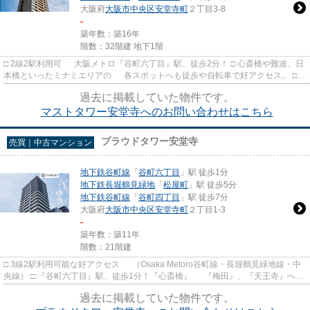
大阪府
大阪市中央区
安堂寺町
２丁目3-8
-
築年数：築16年
階数：32階建 地下1階
□ 2線2駅利用可 大阪メトロ『谷町六丁目』駅、徒歩2分！ □ 心斎橋や難波、日
本橋といったミナミエリアの 各スポットへも徒歩や自転車で好アクセス。 □
空間設計の自由度を高め...
過去に掲載していた物件です。
マストタワー安堂寺へのお問い合わせはこちら
プラウドタワー安堂寺
売買｜中古マンション
地下鉄谷町線
「
谷町六丁目
」駅 徒歩1分
地下鉄長堀鶴見緑地
「
松屋町
」駅 徒歩5分
地下鉄谷町線
「
谷町四丁目
」駅 徒歩7分
大阪府
大阪市中央区
安堂寺町
２丁目1-3
-
築年数：築11年
階数：21階建
□ 3線2駅利用可能な好アクセス （Osaka Metoro谷町線・長堀鶴見緑地線・中
央線） □ 『谷町六丁目』駅、徒歩1分！『心斎橋』 『梅田』、『天王寺』へも
ダイレクトアクセス。 □...
過去に掲載していた物件です。