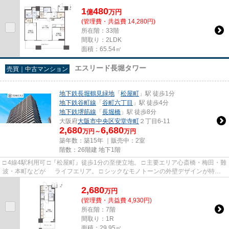
院も徒歩圏内。
1
480
億
万
円
(管理費・共益費 14,280円)
所在階：33階
間取り：2LDK
面積：65.54㎡
エスリード長堀タワー
売買｜中古マンション
地下鉄長堀鶴見緑地
「
松屋町
」駅 徒歩1分
地下鉄谷町線
「
谷町六丁目
」駅 徒歩4分
地下鉄堺筋線
「
長堀橋
」駅 徒歩8分
大阪府
大阪市中央区
安堂寺町
２丁目6-11
2,680
6,680
万円～
万円
築年数：築15年 ｜販売中：
2室
階数：26階建 地下1階
□ 4線4駅利用可 □『松屋町』徒歩1分の至便立地。 □ 主要エリア心斎橋・梅田・難
波・本町などが ライフエリア。 □ シックなモノトーンの外壁デザインが特徴
的。
2,680
万
円
(管理費・共益費 4,930円)
所在階：7階
間取り：1R
面積：29.95㎡