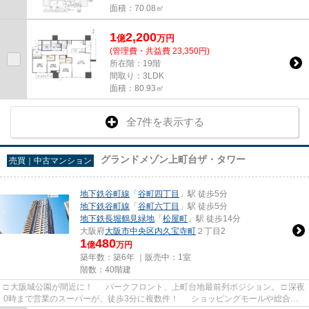
面積：70.08㎡
1
2,200
億
万
円
(管理費・共益費 23,350円)
所在階：19階
間取り：3LDK
面積：80.93㎡
全7件を表示する
グランドメゾン上町台ザ・タワー
売買｜中古マンション
地下鉄谷町線
「
谷町四丁目
」駅 徒歩5分
地下鉄谷町線
「
谷町六丁目
」駅 徒歩5分
地下鉄長堀鶴見緑地
「
松屋町
」駅 徒歩14分
大阪府
大阪市中央区
内久宝寺町
２丁目2
1
480
億
万円
築年数：築6年 ｜販売中：
1室
階数：40階建
□ 大阪城公園が間近に！ パークフロント、上町台地最前列ポジション。 □ 深夜
0時まで営業のスーパーが、徒歩3分に複数件！ ショッピングモールや総合病