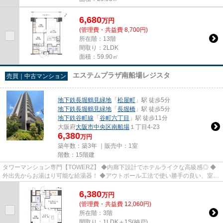
6,680
万
円
(管理費・共益費 8,700円)
所在階：13階
間取り：2LDK
面積：59.90㎡
エステムプラザ南船場レジスタ
売買｜中古マンション
地下鉄長堀鶴見緑地
「
松屋町
」駅 徒歩5分
地下鉄長堀鶴見緑地
「
長堀橋
」駅 徒歩5分
地下鉄谷町線
「
谷町六丁目
」駅 徒歩11分
大阪府
大阪市中央区
南船場
１丁目4-23
6,380
万円
築年数：築3年 ｜販売中：
1室
階数：15階建
タワーマンション専門【TOWERZ】 ◆内廊下設計でホテルライクな高級感◎ ◆
外出先からお湯はり可能な給湯器！ ◆アウトポール工法で使い勝手の良い、室内
空間◎
6,380
万
円
(管理費・共益費 12,060円)
所在階：3階
間取り：1LDK＋1S(納戸)