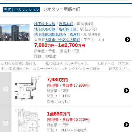
ジオタワー堺筋本町
売買｜中古マンション
地下鉄中央線
「
堺筋本町
」駅 徒歩4分
地下鉄谷町線
「
谷町四丁目
」駅 徒歩9分
地下鉄長堀鶴見緑地
「
松屋町
」駅 徒歩9分
大阪府
大阪市中央区
久太郎町
１丁目３－１４
7,980
1
2,700
万円～
億
万円
築年数：予定 ｜販売中：
7室
階数：30階建
□ 都心を縦横に駆ける、 4駅5路線のマルチアクセス。 大阪メトロ「堺筋本
町」駅 徒歩約4分。 □ スーパーやショッピングセンターのほか、 商店街など、
周辺にお買い物施設が...
7,980
万
円
(管理費・共益費 17,980円)
所在階：13階
間取り：1LDK
面積：62.31㎡
1
880
億
万
円
(管理費・共益費 20,220円)
所在階：17階
間取り：2LDK＋1S(納戸)