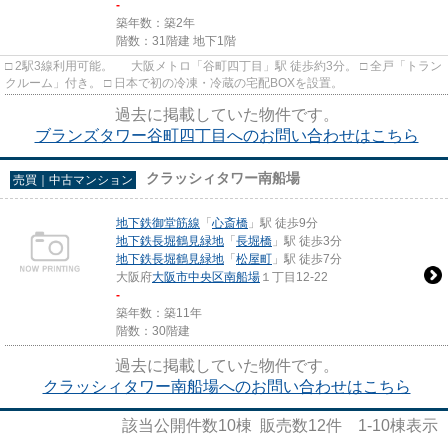
-
築年数：築2年
階数：31階建 地下1階
□ 2駅3線利用可能。 大阪メトロ「谷町四丁目」駅 徒歩約3分。 □ 全戸「トラン
クルーム」付き。 □ 日本で初の冷凍・冷蔵の宅配BOXを設置。
過去に掲載していた物件です。
ブランズタワー谷町四丁目へのお問い合わせはこちら
クラッシィタワー南船場
売買｜中古マンション
地下鉄御堂筋線
「
心斎橋
」駅 徒歩9分
地下鉄長堀鶴見緑地
「
長堀橋
」駅 徒歩3分
地下鉄長堀鶴見緑地
「
松屋町
」駅 徒歩7分
大阪府
大阪市中央区
南船場
１丁目12-22
-
築年数：築11年
階数：30階建
過去に掲載していた物件です。
クラッシィタワー南船場へのお問い合わせはこちら
該当公開件数
10
棟 販売数
12
件
1-10
棟表示