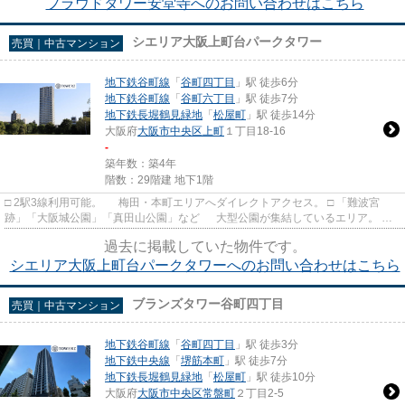
プラウドタワー安堂寺へのお問い合わせはこちら
シエリア大阪上町台パークタワー
売買｜中古マンション
地下鉄谷町線
「
谷町四丁目
」駅 徒歩6分
地下鉄谷町線
「
谷町六丁目
」駅 徒歩7分
地下鉄長堀鶴見緑地
「
松屋町
」駅 徒歩14分
大阪府
大阪市中央区
上町
１丁目18-16
-
築年数：築4年
階数：29階建 地下1階
□ 2駅3線利用可能。 梅田・本町エリアへダイレクトアクセス。 □ 「難波宮
跡」「大阪城公園」「真田山公園」など 大型公園が集結しているエリア。
学校も周辺に多数あり、充...
過去に掲載していた物件です。
シエリア大阪上町台パークタワーへのお問い合わせはこちら
ブランズタワー谷町四丁目
売買｜中古マンション
地下鉄谷町線
「
谷町四丁目
」駅 徒歩3分
地下鉄中央線
「
堺筋本町
」駅 徒歩7分
地下鉄長堀鶴見緑地
「
松屋町
」駅 徒歩10分
大阪府
大阪市中央区
常盤町
２丁目2-5