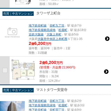
面積：50.89㎡
タワーザ上町台
売買｜中古マンション
地下鉄谷町線
「
谷町九丁目
」駅 徒歩7分
地下鉄長堀鶴見緑地
「
松屋町
」駅 徒歩18分
近鉄大阪線
「
大阪上本町
」駅 徒歩5分
大阪府
大阪市中央区
上本町西
５丁目1-35
2
6,200
億
万円
築年数：築30年 ｜販売中：
1室
階数：31階建
2
6,200
億
万
円
(管理費・共益費 22,990円)
所在階：31階
間取り：3LDK
面積：124.28㎡
マストタワー安堂寺
売買｜中古マンション
地下鉄谷町線
「
谷町六丁目
」駅 徒歩2分
地下鉄長堀鶴見緑地
「
松屋町
」駅 徒歩3分
地下鉄谷町線
「
谷町四丁目
」駅 徒歩9分