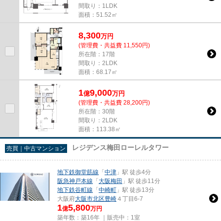
間取り：1LDK
面積：51.52㎡
8,300
万
円
(管理費・共益費 11,550円)
所在階：17階
間取り：2LDK
面積：68.17㎡
1
9,000
億
万
円
(管理費・共益費 28,200円)
所在階：30階
間取り：2LDK
面積：113.38㎡
レジデンス梅田ローレルタワー
売買｜中古マンション
地下鉄御堂筋線
「
中津
」駅 徒歩4分
阪急神戸本線
「
大阪梅田
」駅 徒歩11分
地下鉄谷町線
「
中崎町
」駅 徒歩13分
大阪府
大阪市北区
豊崎
４丁目6-7
1
5,800
億
万円
築年数：築16年 ｜販売中：
1室