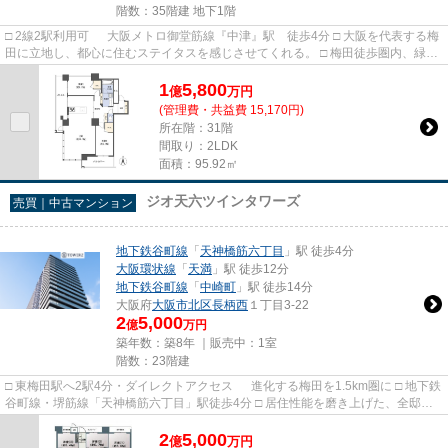
階数：35階建 地下1階
□ 2線2駅利用可 大阪メトロ御堂筋線『中津』駅 徒歩4分 □ 大阪を代表する梅
田に立地し、都心に住むステイタスを感じさせてくれる。 □ 梅田徒歩圏内、緑豊
かな公園が徒歩圏内にご...
1
5,800
億
万
円
(管理費・共益費 15,170円)
所在階：31階
間取り：2LDK
面積：95.92㎡
ジオ天六ツインタワーズ
売買｜中古マンション
地下鉄谷町線
「
天神橋筋六丁目
」駅 徒歩4分
大阪環状線
「
天満
」駅 徒歩12分
地下鉄谷町線
「
中崎町
」駅 徒歩14分
大阪府
大阪市北区
長柄西
１丁目3-22
2
5,000
億
万円
築年数：築8年 ｜販売中：
1室
階数：23階建
□ 東梅田駅へ2駅4分・ダイレクトアクセス 進化する梅田を1.5km圏に □ 地下鉄
谷町線・堺筋線「天神橋筋六丁目」駅徒歩4分 □ 居住性能を磨き上げた、全邸南
向きタワーレジデンス □...
2
5,000
億
万
円