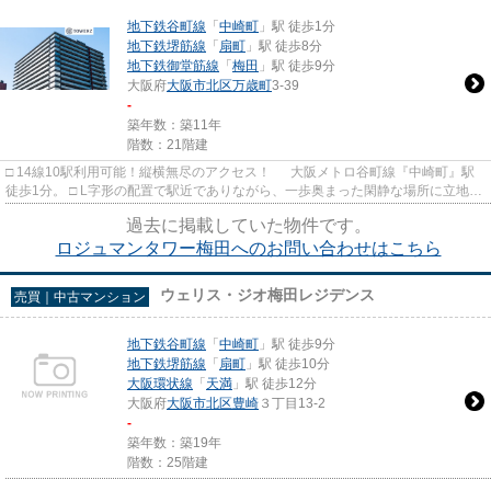
地下鉄谷町線
「
中崎町
」駅 徒歩1分
地下鉄堺筋線
「
扇町
」駅 徒歩8分
地下鉄御堂筋線
「
梅田
」駅 徒歩9分
大阪府
大阪市北区
万歳町
3-39
-
築年数：築11年
階数：21階建
□ 14線10駅利用可能！縦横無尽のアクセス！ 大阪メトロ谷町線『中崎町』駅
徒歩1分。 □ L字形の配置で駅近でありながら、一歩奥まった閑静な場所に立地。
□ 梅田徒歩圏内レジデン...
過去に掲載していた物件です。
ロジュマンタワー梅田へのお問い合わせはこちら
ウェリス・ジオ梅田レジデンス
売買｜中古マンション
地下鉄谷町線
「
中崎町
」駅 徒歩9分
地下鉄堺筋線
「
扇町
」駅 徒歩10分
大阪環状線
「
天満
」駅 徒歩12分
大阪府
大阪市北区
豊崎
３丁目13-2
-
築年数：築19年
階数：25階建