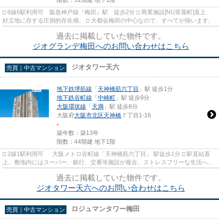
階数：31階建 地下1階
□ 6線6駅利用可 阪急神戸線『梅田』駅 徒歩2分 □ 商業施設[NU茶屋町]直上
好立地に存する圧倒的存在感。 □ 大都会梅田の中心なので、すべてが揃います。
過去に掲載していた物件です。
ジオグランデ梅田へのお問い合わせはこちら
ジオタワー天六
売買｜中古マンション
地下鉄堺筋線
「
天神橋筋六丁目
」駅 徒歩1分
地下鉄谷町線
「
中崎町
」駅 徒歩9分
大阪環状線
「
天満
」駅 徒歩8分
大阪府
大阪市北区
天神橋
７丁目1-16
-
築年数：築13年
階数：44階建 地下1階
□ 2線1駅利用可 大阪メトロ谷町線「天神橋筋六丁目」 駅徒歩1分 □ 駅直結直
上。敷地内にはスーパー、銀行、交番等施設が複合。ストレスフリーな生活へ。
□ 物件周辺に病院、商店...
過去に掲載していた物件です。
ジオタワー天六へのお問い合わせはこちら
ロジュマンタワー梅田
売買｜中古マンション