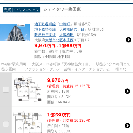
シティタワー梅田東
売買｜中古マンション
地下鉄谷町線
「
中崎町
」駅 徒歩5分
地下鉄堺筋線
「
天神橋筋六丁目
」駅 徒歩5分
阪急神戸本線
「
大阪梅田
」駅 徒歩13分
大阪府
大阪市北区
本庄西
１丁目1-7
9,970
1
900
万円～
億
万円
築年数：築9年 ｜販売中：
3室
階数：44階建 地下1階
□ 4線2駅利用可 大阪メトロ谷町線『天神橋筋六丁目』 駅徒歩5分 □ 梅田まで
徒歩圏内 ファッション・グルメ・芸術・インターナショナルと 様々なフ
ァクターがクロスする。...
9,970
万
円
(管理費・共益費 15,125円)
所在階：13階
間取り：3LDK
面積：66.84㎡
1
280
億
万
円
(管理費・共益費 16,135円)
所在階：27階
間取り：3LDK