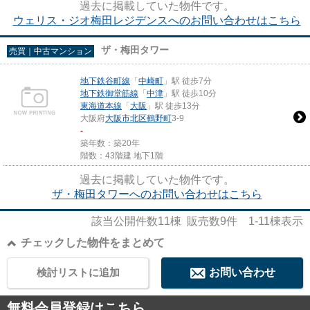
過去に掲載していた物件です。
ウェリス・ジオ梅田レジデンスへのお問い合わせはこちら
ザ・梅田タワー
売買｜中古マンション
地下鉄谷町線
「
中崎町
」駅 徒歩7分
地下鉄御堂筋線
「
中津
」駅 徒歩10分
東海道本線
「
大阪
」駅 徒歩13分
大阪府
大阪市北区
鶴野町
3-9
-
築年数：築20年
階数：43階建 地下1階
過去に掲載していた物件です。
ザ・梅田タワーへのお問い合わせはこちら
該当公開件数
11
棟 販売数
9
件
1-11
棟表示
チェックした物件をまとめて
検討リストに追加
お問い合わせ
無料会員登録はこちら