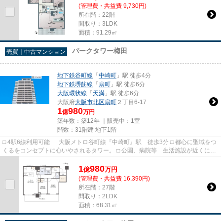
(管理費・共益費 9,730円)
所在階：22階
間取り：3LDK
面積：91.29㎡
パークタワー梅田
売買｜中古マンション
地下鉄谷町線
「
中崎町
」駅 徒歩4分
地下鉄堺筋線
「
扇町
」駅 徒歩6分
大阪環状線
「
天満
」駅 徒歩6分
大阪府
大阪市北区
扇町
２丁目6-17
1
980
億
万円
築年数：築12年 ｜販売中：
1室
階数：31階建 地下1階
□ 4駅6線利用可能 大阪メトロ谷町線『中崎町』駅 徒歩3分 □ 都心に聖域をつ
くるをコンセプトに心いやされるタワー。 □ 公園、病院等 生活施設が近くにあ
り生活しやすいマンショ...
1
980
億
万
円
(管理費・共益費 16,390円)
所在階：27階
間取り：2LDK
面積：68.31㎡