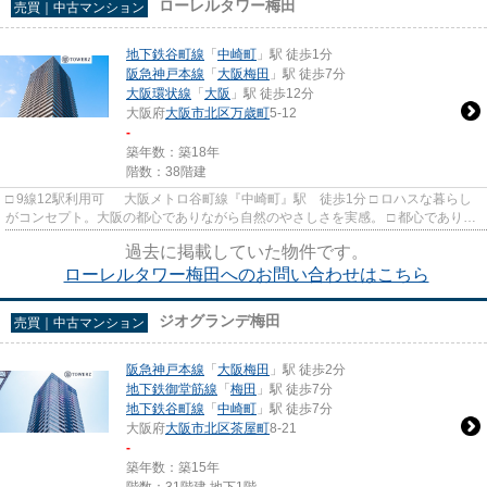
ローレルタワー梅田
売買｜中古マンション
地下鉄谷町線
「
中崎町
」駅 徒歩1分
阪急神戸本線
「
大阪梅田
」駅 徒歩7分
大阪環状線
「
大阪
」駅 徒歩12分
大阪府
大阪市北区
万歳町
5-12
-
築年数：築18年
階数：38階建
□ 9線12駅利用可 大阪メトロ谷町線『中崎町』駅 徒歩1分 □ ロハスな暮らし
がコンセプト。大阪の都心でありながら自然のやさしさを実感。 □ 都心でありな
がら、学校や公園、生活...
過去に掲載していた物件です。
ローレルタワー梅田へのお問い合わせはこちら
ジオグランデ梅田
売買｜中古マンション
阪急神戸本線
「
大阪梅田
」駅 徒歩2分
地下鉄御堂筋線
「
梅田
」駅 徒歩7分
地下鉄谷町線
「
中崎町
」駅 徒歩7分
大阪府
大阪市北区
茶屋町
8-21
-
築年数：築15年