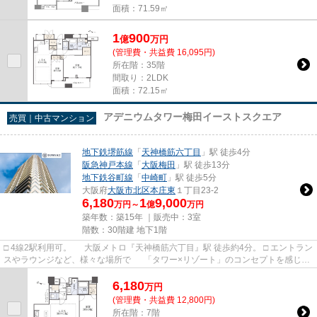
面積：71.59㎡
1
900
億
万
円
(管理費・共益費 16,095円)
所在階：35階
間取り：2LDK
面積：72.15㎡
アデニウムタワー梅田イーストスクエア
売買｜中古マンション
地下鉄堺筋線
「
天神橋筋六丁目
」駅 徒歩4分
阪急神戸本線
「
大阪梅田
」駅 徒歩13分
地下鉄谷町線
「
中崎町
」駅 徒歩5分
大阪府
大阪市北区
本庄東
１丁目23-2
6,180
1
9,000
万円～
億
万円
築年数：築15年 ｜販売中：
3室
階数：30階建 地下1階
□ 4線2駅利用可。 大阪メトロ『天神橋筋六丁目』駅 徒歩約4分。 □ エントラン
スやラウンジなど、様々な場所で 「タワー×リゾート」のコンセプトを感じら
れます。 □ 徒歩10分圏...
6,180
万
円
(管理費・共益費 12,800円)
所在階：7階