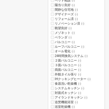
ペット相談
(-)
陽当り良好
(-)
閑静な住宅地
(-)
デザイナーズ
(-)
リフォーム済
(-)
リノベーション済
(-)
眺望良好
(-)
メゾネット
(-)
ベランダ
(-)
バルコニー
(-)
ルーフバルコニー
(-)
オール電化
(-)
24時間換気システム
(-)
２面バルコニー
(-)
３面バルコニー
(-)
両面バルコニー
(-)
外観タイル張り
(-)
IHクッキングヒーター
(-)
食器洗い乾燥機
(-)
システムキッチン
(-)
対面式キッチン
(-)
アイランドキッチン
(-)
追焚機能浴室
(-)
浴室乾燥機
(-)