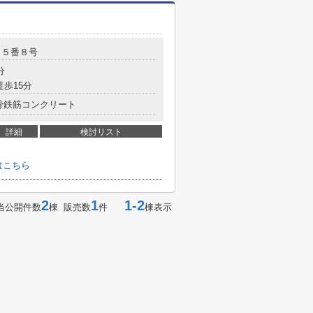
目５番８号
分
徒歩15分
骨鉄筋コンクリート
詳細
検討リスト
はこちら
2
1
1-2
当公開件数
棟 販売数
件
棟表示