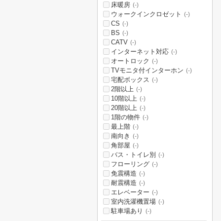
床暖房
(-)
ウォークインクロゼット
(-)
CS
(-)
BS
(-)
CATV
(-)
インターネット対応
(-)
オートロック
(-)
TVモニタ付インターホン
(-)
宅配ボックス
(-)
2階以上
(-)
10階以上
(-)
20階以上
(-)
1階の物件
(-)
最上階
(-)
南向き
(-)
角部屋
(-)
バス・トイレ別
(-)
フローリング
(-)
免震構造
(-)
耐震構造
(-)
エレベーター
(-)
室内洗濯機置場
(-)
駐車場あり
(-)