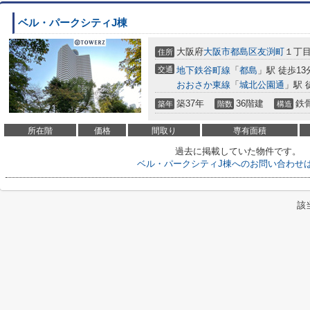
ベル・パークシティJ棟
大阪府
大阪市都島区
友渕町
１丁
住所
交通
地下鉄谷町線
「
都島
」駅 徒歩13
おおさか東線
「
城北公園通
」駅 
築37年
36階建
鉄
築年
階数
構造
所在階
価格
間取り
専有面積
過去に掲載していた物件です。
ベル・パークシティJ棟へのお問い合わせ
該