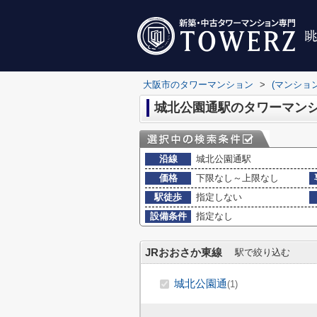
大阪市のタワーマンション
>
(マンショ
城北公園通駅のタワーマン
沿線
城北公園通駅
価格
下限なし～上限なし
駅徒歩
指定しない
設備条件
指定なし
JRおおさか東線
駅で絞り込む
城北公園通
(1)