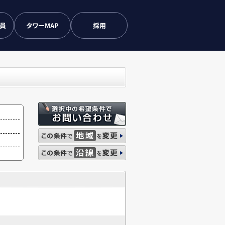
会員
タワーMAP
採用