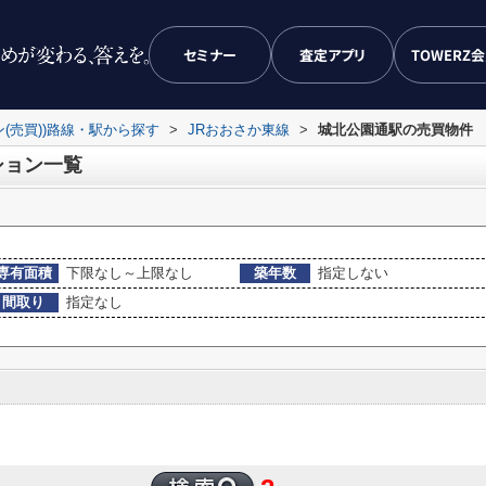
セミナー
査定アプリ
TOWERZ
ン(売買))路線・駅から探す
>
JRおおさか東線
>
城北公園通駅の売買物件
ション一覧
専有面積
下限なし～上限なし
築年数
指定しない
間取り
指定なし