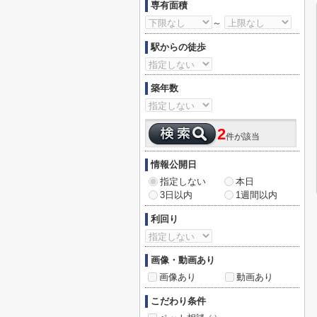
専有面積
～
駅からの徒歩
築年数
2
件が該当
情報公開日
指定しない
本日
3日以内
1週間以内
利回り
画像・動画あり
画像あり
動画あり
こだわり条件