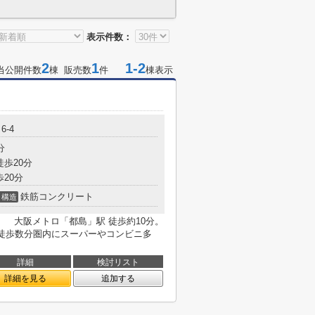
表示件数：
2
1
1-2
当公開件数
棟 販売数
件
棟表示
6-4
分
徒歩20分
歩20分
鉄筋コンクリート
構造
 大阪メトロ「都島」駅 徒歩約10分。
□ 徒歩数分圏内にスーパーやコンビニ多
詳細
検討リスト
詳細を見る
追加する