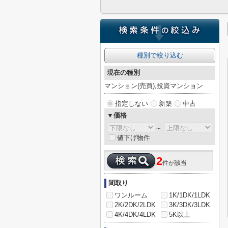
種別で絞り込む
現在の種別
マンション(売買),投資マンション
指定しない
新築
中古
▼価格
～
値下げ物件
2
件が該当
間取り
ワンルーム
1K/1DK/1LDK
2K/2DK/2LDK
3K/3DK/3LDK
4K/4DK/4LDK
5K以上