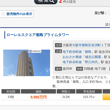
2
件が該当
並び順：
販売物件のみ表示
該
ローレルスクエア都島プライムタワー
大阪府
大阪市都島区
友渕町
１丁目
住所
交通
地下鉄谷町線
「
都島
」駅 徒歩10
おおさか東線
「
城北公園通
」駅 
地下鉄谷町線
「
野江内代
」駅 徒
築25年
33階建 地下1階
築年
階数
□ 都心立地ならではの自在なアクセス。
阪神高速「都島」入口 約0.5km。 
数...
所在階
価格
間取り
専有面積
9,990
万円
33階
2LDK
103.75㎡