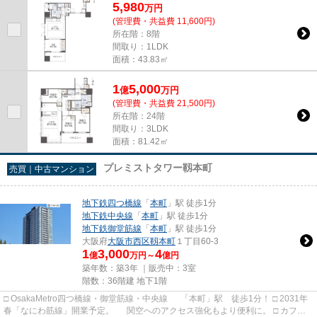
5,980
万
円
(管理費・共益費 11,600円)
所在階：8階
間取り：1LDK
面積：43.83㎡
1
5,000
億
万
円
(管理費・共益費 21,500円)
所在階：24階
間取り：3LDK
面積：81.42㎡
プレミストタワー靱本町
売買｜中古マンション
地下鉄四つ橋線
「
本町
」駅 徒歩1分
地下鉄中央線
「
本町
」駅 徒歩1分
地下鉄御堂筋線
「
本町
」駅 徒歩1分
大阪府
大阪市西区
靱本町
１丁目60-3
1
3,000
4
億
万円～
億円
築年数：築3年 ｜販売中：
3室
階数：36階建 地下1階
□ OsakaMetro四つ橋線・御堂筋線・中央線 「本町」駅 徒歩1分！ □ 2031年
春「なにわ筋線」開業予定。 関空へのアクセス強化もより便利に。 □ カフ