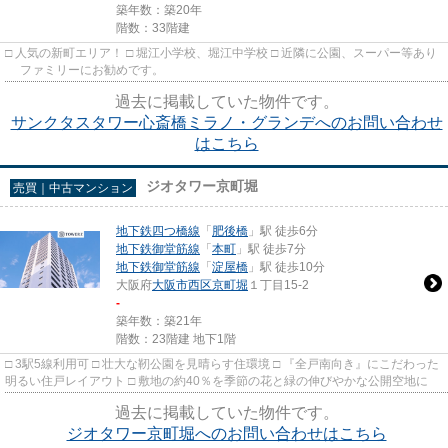
築年数：築20年
階数：33階建
□ 人気の新町エリア！ □ 堀江小学校、堀江中学校 □ 近隣に公園、スーパー等あり
ファミリーにお勧めです。
過去に掲載していた物件です。
サンクタスタワー心斎橋ミラノ・グランデへのお問い合わせ
はこちら
ジオタワー京町堀
売買｜中古マンション
地下鉄四つ橋線
「
肥後橋
」駅 徒歩6分
地下鉄御堂筋線
「
本町
」駅 徒歩7分
地下鉄御堂筋線
「
淀屋橋
」駅 徒歩10分
大阪府
大阪市西区
京町堀
１丁目15-2
-
築年数：築21年
階数：23階建 地下1階
□ 3駅5線利用可 □ 壮大な靭公園を見晴らす住環境 □ 『全戸南向き』にこだわった
明るい住戸レイアウト □ 敷地の約40％を季節の花と緑の伸びやかな公開空地に
過去に掲載していた物件です。
ジオタワー京町堀へのお問い合わせはこちら