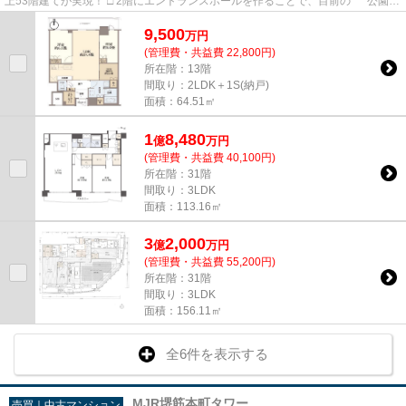
上53階建てが実現！ □ 2階にエントランスホールを作ることで、目前の 公園の
緑を感じ、人の目線は気...
9,500
万
円
(管理費・共益費 22,800円)
所在階：13階
間取り：2LDK＋1S(納戸)
面積：64.51㎡
1
8,480
億
万
円
(管理費・共益費 40,100円)
所在階：31階
間取り：3LDK
面積：113.16㎡
3
2,000
億
万
円
(管理費・共益費 55,200円)
所在階：31階
間取り：3LDK
面積：156.11㎡
全6件を表示する
MJR堺筋本町タワー
売買｜中古マンション