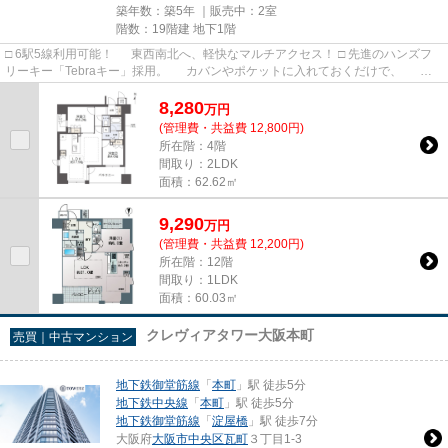
築年数：築5年 ｜販売中：
2室
階数：19階建 地下1階
□ 6駅5線利用可能！ 東西南北へ、軽快なマルチアクセス！ □ 先進のハンズフ
リーキー「Tebraキー」採用。 カバンやポケットに入れておくだけで、 メ
インエントランスやエレベ...
8,280
万
円
(管理費・共益費 12,800円)
所在階：4階
間取り：2LDK
面積：62.62㎡
9,290
万
円
(管理費・共益費 12,200円)
所在階：12階
間取り：1LDK
面積：60.03㎡
クレヴィアタワー大阪本町
売買｜中古マンション
地下鉄御堂筋線
「
本町
」駅 徒歩5分
地下鉄中央線
「
本町
」駅 徒歩5分
地下鉄御堂筋線
「
淀屋橋
」駅 徒歩7分
大阪府
大阪市中央区
瓦町
３丁目1-3