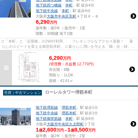
地下鉄四つ橋線
「
本町
」駅 徒歩4分
地下鉄中央線
「
本町
」駅 徒歩4分
大阪府
大阪市中央区
瓦町
４丁目６－８
6,290
万円
築年数：築5年 ｜販売中：
1室
階数：30階建 地下1階
□ 「本町」と「淀屋橋」の2WAY利用、 フレキシブルなアクセス基盤！ 暮
らしのスピードを変える御堂筋本町。 □ 暮らしに潤いを与える「職・住・緑」近
接ポジション。 ビジネ...
6,290
万
円
(管理費・共益費 12,770円)
所在階：8階
間取り：1LDK
面積：42.61㎡
ローレルタワー堺筋本町
売買｜中古マンション
地下鉄堺筋線
「
堺筋本町
」駅 徒歩1分
地下鉄中央線
「
堺筋本町
」駅 徒歩1分
地下鉄御堂筋線
「
本町
」駅 徒歩6分
大阪府
大阪市中央区
久太郎町
２丁目
1
2,600
1
8,500
億
万円～
億
万円
築年数：築2年 ｜販売中：
2室