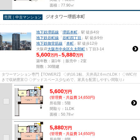
面積：77.90㎡
ジオタワー堺筋本町
売買｜中古マンション
地下鉄堺筋線
「
堺筋本町
」駅 徒歩4分
地下鉄谷町線
「
谷町四丁目
」駅 徒歩9分
地下鉄御堂筋線
「
本町
」駅 徒歩12分
大阪府
大阪市中央区
久太郎町
１丁目3-14
5,600
5,880
万円～
万円
築年数：築1年 ｜販売中：
2室
階数：30階建
タワーマンション専門【TOWERZ】 ◇約16.1帖、天井高2.6ｍのLDK！ ◇WIC付
きで収納豊富◎ ◇デッドスペース少なめで、家具を配置しやすい間取り♪
5,600
万
円
(管理費・共益費 14,650円)
所在階：5階
間取り：1LDK
面積：50.78㎡
5,880
万
円
(管理費・共益費 14,650円)
所在階：8階