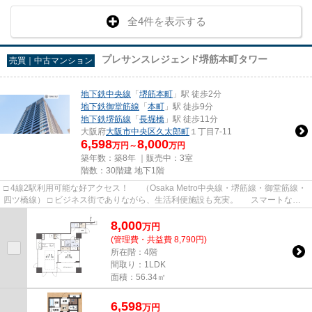
全4件を表示する
プレサンスレジェンド堺筋本町タワー
売買｜中古マンション
地下鉄中央線
「
堺筋本町
」駅 徒歩2分
地下鉄御堂筋線
「
本町
」駅 徒歩9分
地下鉄堺筋線
「
長堀橋
」駅 徒歩11分
大阪府
大阪市中央区
久太郎町
１丁目7-11
6,598
8,000
万円～
万円
築年数：築8年 ｜販売中：
3室
階数：30階建 地下1階
□ 4線2駅利用可能な好アクセス！ （Osaka Metro中央線・堺筋線・御堂筋線・
四ツ橋線） □ ビジネス街でありながら、生活利便施設も充実。 スマートな暮
らしを実現。 （スーパ...
8,000
万
円
(管理費・共益費 8,790円)
所在階：4階
間取り：1LDK
面積：56.34㎡
6,598
万
円