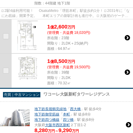
階数：44階建 地下1階
□ 2駅4線利用可能！ OsakaMetro「堺筋本町」駅徒歩約1分！ □ 2031年に「な
にわ筋線」開業予定。 本町エリアの新駅計画も進行中。 □ 大阪初のゲーテッ
ドガーデン。 塀×門×庭...
1
2,600
億
万
円
(管理費・共益費 18,020円)
所在階：23階
間取り：2LDK＋2S(納戸)
面積：64.97㎡
1
8,500
億
万
円
(管理費・共益費 19,500円)
所在階：39階
間取り：2LDK
面積：70.32㎡
ワコーレ大阪新町タワーレジデンス
売買｜中古マンション
地下鉄長堀鶴見緑地
「
西大橋
」駅 徒歩4分
地下鉄御堂筋線
「
本町
」駅 徒歩8分
地下鉄四つ橋線
「
四ツ橋
」駅 徒歩8分
大阪府
大阪市西区
新町
２丁目1-2
8,280
9,290
万円～
万円