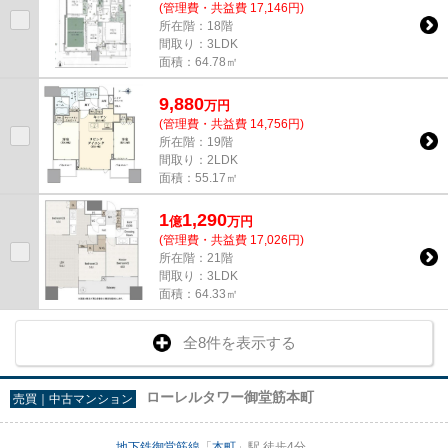
(管理費・共益費 17,146円)
所在階：18階
間取り：3LDK
面積：64.78㎡
9,880
万
円
(管理費・共益費 14,756円)
所在階：19階
間取り：2LDK
面積：55.17㎡
1
1,290
億
万
円
(管理費・共益費 17,026円)
所在階：21階
間取り：3LDK
面積：64.33㎡
全8件を表示する
ローレルタワー御堂筋本町
売買｜中古マンション
地下鉄御堂筋線
「
本町
」駅 徒歩4分