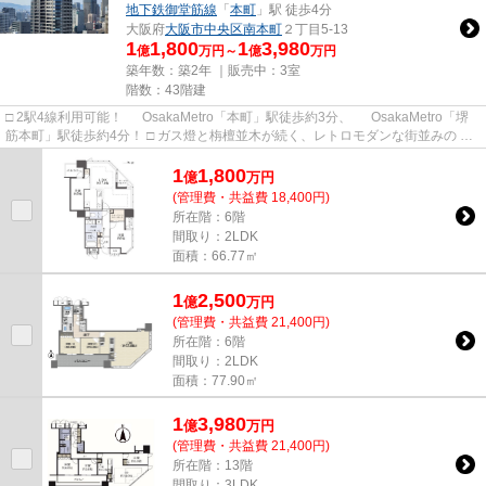
地下鉄御堂筋線
「
本町
」駅 徒歩4分
大阪府
大阪市中央区
南本町
２丁目5-13
1
1,800
1
3,980
億
万円～
億
万円
築年数：築2年 ｜販売中：
3室
階数：43階建
□ 2駅4線利用可能！ OsakaMetro「本町」駅徒歩約3分、 OsakaMetro「堺
筋本町」駅徒歩約4分！ □ ガス燈と栴檀並木が続く、レトロモダンな街並みの
三休橋筋に面しています。
1
1,800
億
万
円
(管理費・共益費 18,400円)
所在階：6階
間取り：2LDK
面積：66.77㎡
1
2,500
億
万
円
(管理費・共益費 21,400円)
所在階：6階
間取り：2LDK
面積：77.90㎡
1
3,980
億
万
円
(管理費・共益費 21,400円)
所在階：13階
間取り：3LDK