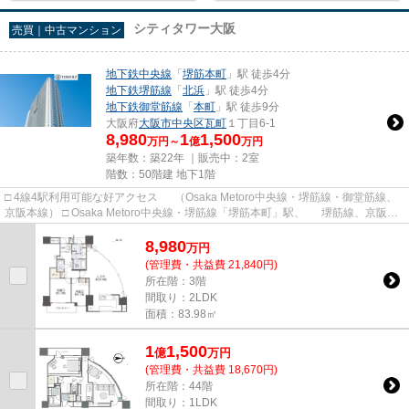
シティタワー大阪
売買｜中古マンション
地下鉄中央線
「
堺筋本町
」駅 徒歩4分
地下鉄堺筋線
「
北浜
」駅 徒歩4分
地下鉄御堂筋線
「
本町
」駅 徒歩9分
大阪府
大阪市中央区
瓦町
１丁目6-1
8,980
1
1,500
万円～
億
万円
築年数：築22年 ｜販売中：
2室
階数：50階建 地下1階
□ 4線4駅利用可能な好アクセス （Osaka Metoro中央線・堺筋線・御堂筋線、
京阪本線） □ Osaka Metoro中央線・堺筋線「堺筋本町」駅、 堺筋線、京阪本
線「北浜」駅徒歩4分。 □...
8,980
万
円
(管理費・共益費 21,840円)
所在階：3階
間取り：2LDK
面積：83.98㎡
1
1,500
億
万
円
(管理費・共益費 18,670円)
所在階：44階
間取り：1LDK