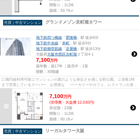
間取り：1LDK
面積：50.78㎡
グランドメゾン京町堀タワー
売買｜中古マンション
地下鉄四つ橋線
「
肥後橋
」駅 徒歩8分
地下鉄中央線
「
本町
」駅 徒歩9分
地下鉄御堂筋線
「
淀屋橋
」駅 徒歩13分
大阪府
大阪市西区
京町堀
２丁目4-1
7,100
万円
築年数：築17年 ｜販売中：
1室
階数：30階建
□ 3駅5線利用可能 □ マンションの庭のような身近さを感じる靭公園。 □ 深夜1時
まで営業しているスーパー、お洒落な ベーカリーやカフェ、レストランが多数
点在！
7,100
万
円
(管理費・共益費 12,030円)
所在階：23階
間取り：1LDK
面積：60.16㎡
リーガルタワー大阪
売買｜中古マンション