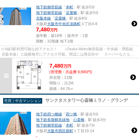
地下鉄御堂筋線
「
本町
」駅 徒歩5分
地下鉄御堂筋線
「
淀屋橋
」駅 徒歩5分
京阪本線
「
淀屋橋
」駅 徒歩8分
大阪府
大阪市中央区
淡路町
３丁目4-8
7,480
万円
築年数：築18年 ｜販売中：
1室
階数：32階建 地下1階
□ 4線3駅利用可能な好アクセス！ （Osaka Metro御堂筋線・中央線・堺筋線、
京阪本線） □ 縦横無尽にアクセス可能。周辺には商店街や スーパーなども揃
い、「靭公園」までも徒歩...
7,480
万
円
(管理費・共益費 9,990円)
所在階：21階
間取り：2LDK
面積：64.76㎡
サンクタスタワー心斎橋ミラノ・グランデ
売買｜中古マンション
地下鉄四つ橋線
「
四ツ橋
」駅 徒歩3分
地下鉄長堀鶴見緑地
「
心斎橋
」駅 徒歩3分
地下鉄御堂筋線
「
本町
」駅 徒歩7分
大阪府
大阪市西区
新町
１丁目19-14
-