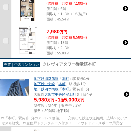
(管理費・共益費 7,100円)
所在階：6階
間取り：1LDK＋1S(納戸)
面積：45.54㎡
7,980
万
円
(管理費・共益費 8,580円)
所在階：13階
間取り：2LDK
面積：55.03㎡
クレヴィアタワー御堂筋本町
売買｜中古マンション
地下鉄御堂筋線
「
本町
」駅 徒歩1分
地下鉄中央線
「
本町
」駅 徒歩1分
地下鉄四つ橋線
「
本町
」駅 徒歩1分
大阪府
大阪市中央区
安土町
３丁目4-9
5,980
1
5,000
万円～
億
万円
築年数：築4年 ｜販売中：
2室
階数：30階建 地下1階
□ 「本町」駅徒歩1分のアドレス価値。 充実した鉄道や道路網。広域へのアク
セスも軽快。 □ 全住戸トランクルーム付き！ アウトドア・スポーツ用品など
屋外で使う物の収納に...