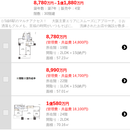
8,780
1
1,880
万円～
億
万円
築年数：築7年 ｜販売中：
4室
階数：30階建
□ 5線6駅のマルチアクセス！ 大阪主要エリアにスムーズにアプローチ。 □ お
洒落もグルメも。至福の時間がいつもそばに。 洗練されたお店や施設が数多く
集まるエリア！
8,780
万
円
(管理費・共益費 14,800円)
所在階：19階
間取り：2LDK＋1S(納戸)
面積：57.23㎡
8,990
万
円
(管理費・共益費 14,700円)
所在階：22階
間取り：1LDK＋1S(納戸)
面積：57.01㎡
1
580
億
万
円
(管理費・共益費 18,100円)
所在階：24階
間取り：2LDK
面積：70.16㎡