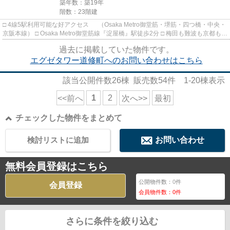
築年数：築19年
階数：23階建
□ 4線5駅利用可能な好アクセス （Osaka Metro御堂筋・堺筋・四つ橋・中央・
京阪本線） □ Osaka Metro御堂筋線『淀屋橋』駅徒歩2分 □ 梅田も難波も京都も全
てダイレクトアクセス...
過去に掲載していた物件です。
エグゼタワー道修町へのお問い合わせはこちら
該当公開件数
26
棟 販売数
54
件
1-20
棟表示
1
2
<<前へ
次へ>>
最初
チェックした物件をまとめて
検討リストに追加
お問い合わせ
無料会員登録はこちら
公開物件数：
0
件
会員登録
会員物件数：
0
件
さらに条件を絞り込む