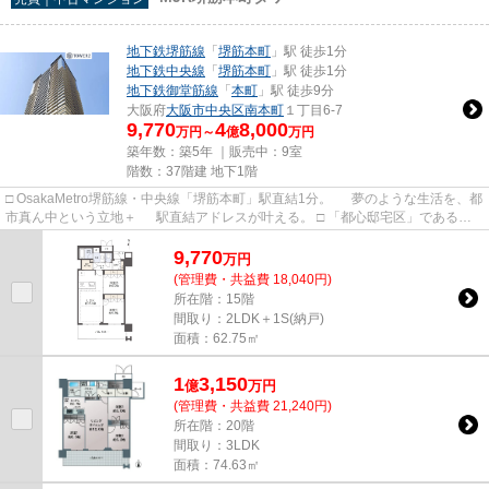
地下鉄堺筋線
「
堺筋本町
」駅 徒歩1分
地下鉄中央線
「
堺筋本町
」駅 徒歩1分
地下鉄御堂筋線
「
本町
」駅 徒歩9分
大阪府
大阪市中央区
南本町
１丁目6-7
9,770
4
8,000
万円～
億
万円
築年数：築5年 ｜販売中：
9室
階数：37階建 地下1階
□ OsakaMetro堺筋線・中央線「堺筋本町」駅直結1分。 夢のような生活を、都
市真ん中という立地＋ 駅直結アドレスが叶える。 □ 「都心邸宅区」である船
場。 オフィスや商業施...
9,770
万
円
(管理費・共益費 18,040円)
所在階：15階
間取り：2LDK＋1S(納戸)
面積：62.75㎡
1
3,150
億
万
円
(管理費・共益費 21,240円)
所在階：20階
間取り：3LDK
面積：74.63㎡