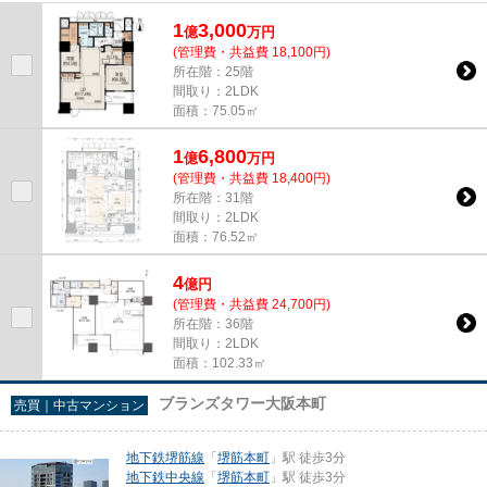
ェ・グルメ、こだわりのショ...
1
3,000
億
万
円
(管理費・共益費 18,100円)
所在階：25階
間取り：2LDK
面積：75.05㎡
1
6,800
億
万
円
(管理費・共益費 18,400円)
所在階：31階
間取り：2LDK
面積：76.52㎡
4
億
円
(管理費・共益費 24,700円)
所在階：36階
間取り：2LDK
面積：102.33㎡
ブランズタワー大阪本町
売買｜中古マンション
地下鉄堺筋線
「
堺筋本町
」駅 徒歩3分
地下鉄中央線
「
堺筋本町
」駅 徒歩3分