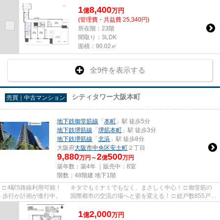
1
8,400
億
万
円
(管理費・共益費 25,340円)
所在階：23階
間取り：3LDK
面積：90.02㎡
全9件を表示する
シティタワー大阪本町
売買｜中古マンション
地下鉄御堂筋線
「
本町
」駅 徒歩5分
地下鉄堺筋線
「
堺筋本町
」駅 徒歩3分
地下鉄堺筋線
「
北浜
」駅 徒歩8分
大阪府
大阪市中央区
安土町
２丁目
9,880
2
500
万円～
億
万円
築年数：築4年 ｜販売中：
8室
階数：48階建 地下1階
□ 4駅5路線利用可能！ キタでもミナミでもなく、まさしく中心！ □ 御堂筋の
歩行か計画が進行中。 国際都市の交流の場へと姿を変える！ □ 総戸数855戸！
大阪最大のタワー！ ...
1
2,000
億
万
円