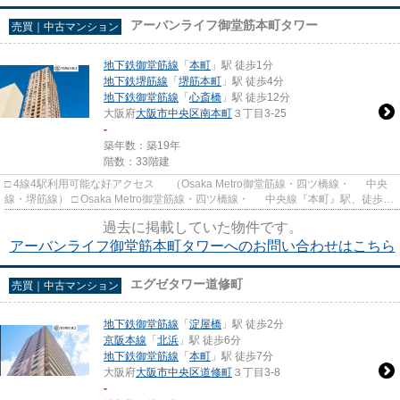
アーバンライフ御堂筋本町タワー
売買｜中古マンション
地下鉄御堂筋線
「
本町
」駅 徒歩1分
地下鉄堺筋線
「
堺筋本町
」駅 徒歩4分
地下鉄御堂筋線
「
心斎橋
」駅 徒歩12分
大阪府
大阪市中央区
南本町
３丁目3-25
-
築年数：築19年
階数：33階建
□ 4線4駅利用可能な好アクセス （Osaka Metro御堂筋線・四ツ橋線・ 中央
線・堺筋線） □ Osaka Metro御堂筋線・四ツ橋線・ 中央線『本町』駅、徒歩1
分。 □ 都市機能の拠点...
過去に掲載していた物件です。
アーバンライフ御堂筋本町タワーへのお問い合わせはこちら
エグゼタワー道修町
売買｜中古マンション
地下鉄御堂筋線
「
淀屋橋
」駅 徒歩2分
京阪本線
「
北浜
」駅 徒歩6分
地下鉄御堂筋線
「
本町
」駅 徒歩7分
大阪府
大阪市中央区
道修町
３丁目3-8
-