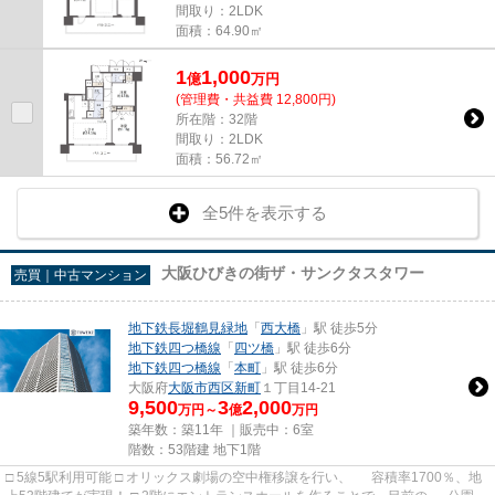
間取り：2LDK
面積：64.90㎡
1
1,000
億
万
円
(管理費・共益費 12,800円)
所在階：32階
間取り：2LDK
面積：56.72㎡
全5件を表示する
大阪ひびきの街ザ・サンクタスタワー
売買｜中古マンション
地下鉄長堀鶴見緑地
「
西大橋
」駅 徒歩5分
地下鉄四つ橋線
「
四ツ橋
」駅 徒歩6分
地下鉄四つ橋線
「
本町
」駅 徒歩6分
大阪府
大阪市西区
新町
１丁目14-21
9,500
3
2,000
万円～
億
万円
築年数：築11年 ｜販売中：
6室
階数：53階建 地下1階
□ 5線5駅利用可能 □ オリックス劇場の空中権移譲を行い、 容積率1700％、地