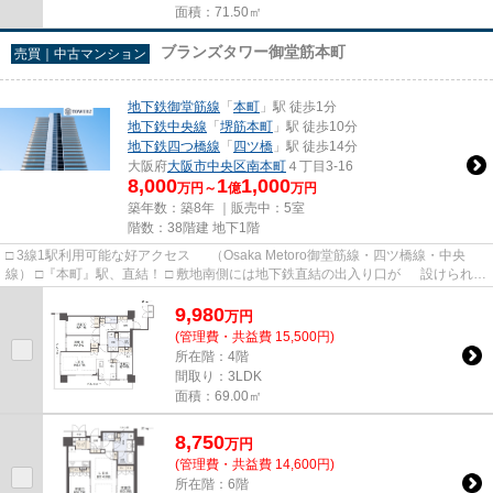
面積：71.50㎡
ブランズタワー御堂筋本町
売買｜中古マンション
地下鉄御堂筋線
「
本町
」駅 徒歩1分
地下鉄中央線
「
堺筋本町
」駅 徒歩10分
地下鉄四つ橋線
「
四ツ橋
」駅 徒歩14分
大阪府
大阪市中央区
南本町
４丁目3-16
8,000
1
1,000
万円～
億
万円
築年数：築8年 ｜販売中：
5室
階数：38階建 地下1階
□ 3線1駅利用可能な好アクセス （Osaka Metoro御堂筋線・四ツ橋線・中央
線） □『本町』駅、直結！ □ 敷地南側には地下鉄直結の出入り口が 設けられて
います。 □ 2層吹抜け・...
9,980
万
円
(管理費・共益費 15,500円)
所在階：4階
間取り：3LDK
面積：69.00㎡
8,750
万
円
(管理費・共益費 14,600円)
所在階：6階