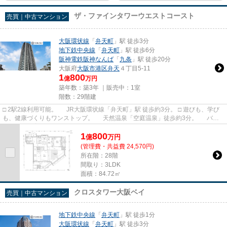
ザ・ファインタワーウエストコースト
売買｜中古マンション
大阪環状線
「
弁天町
」駅 徒歩3分
地下鉄中央線
「
弁天町
」駅 徒歩6分
阪神電鉄阪神なんば
「
九条
」駅 徒歩20分
大阪府
大阪市港区
弁天
４丁目5-11
1
800
億
万円
築年数：築3年 ｜販売中：
1室
階数：29階建
□ 2駅2線利用可能。 JR大阪環状線「弁天町」駅 徒歩約3分。 □ 遊びも、学び
も、健康づくりもワンストップ。 天然温泉「空庭温泉」徒歩約3分。 バイ
リンガル保育園「キンダー...
1
800
億
万
円
(管理費・共益費 24,570円)
所在階：28階
間取り：3LDK
面積：84.72㎡
クロスタワー大阪ベイ
売買｜中古マンション
地下鉄中央線
「
弁天町
」駅 徒歩1分
大阪環状線
「
弁天町
」駅 徒歩3分