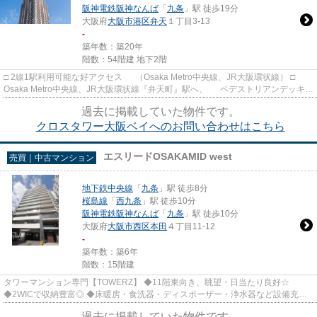
阪神電鉄阪神なんば
「
九条
」駅 徒歩19分
大阪府
大阪市港区
弁天
１丁目3-13
-
築年数：築20年
階数：54階建 地下2階
□ 2線1駅利用可能な好アクセス （Osaka Metro中央線、JR大阪環状線） □
Osaka Metro中央線、JR大阪環状線『弁天町』駅へ、 ペデストリアンデッキで
直結。 雨にも濡れずに駅...
過去に掲載していた物件です。
クロスタワー大阪ベイへのお問い合わせはこちら
エスリードOSAKAMID west
売買｜中古マンション
地下鉄中央線
「
九条
」駅 徒歩8分
桜島線
「
西九条
」駅 徒歩10分
阪神電鉄阪神なんば
「
九条
」駅 徒歩10分
大阪府
大阪市西区
本田
４丁目11-12
-
築年数：築6年
階数：15階建
タワーマンション専門【TOWERZ】 ◆11階東向き、眺望・日当たり良好☆
◆2WICで収納豊富◎ ◆床暖房・食洗器・ディスポーザー・浄水器など設備充実
◎
過去に掲載していた物件です。