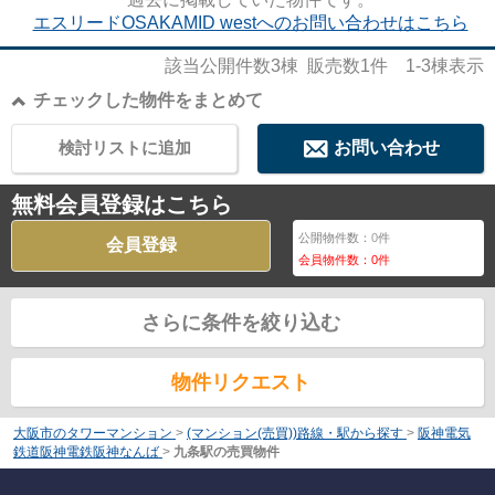
エスリードOSAKAMID westへのお問い合わせはこちら
該当公開件数
3
棟 販売数
1
件
1-3
棟表示
チェックした物件をまとめて
検討リストに追加
お問い合わせ
無料会員登録はこちら
公開物件数：
0
件
会員登録
会員物件数：
0
件
さらに条件を絞り込む
物件リクエスト
大阪市のタワーマンション
>
(マンション(売買))路線・駅から探す
>
阪神電気
鉄道阪神電鉄阪神なんば
>
九条駅の売買物件