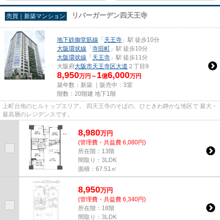
リバーガーデン四天王寺
売買｜新築マンション
地下鉄御堂筋線
「
天王寺
」駅 徒歩10分
大阪環状線
「
寺田町
」駅 徒歩10分
大阪環状線
「
天王寺
」駅 徒歩11分
大阪府
大阪市天王寺区
大道
２丁目9
8,950
1
6,000
万円～
億
万円
築年数：新築 ｜販売中：
3室
階数：20階建 地下1階
上町台地のヒルトップエリア。 四天王寺のそばの、ひときわ静かな地区で 最大・
最高層のレジデンスです。
8,980
万
円
(管理費・共益費 6,080円)
所在階：13階
間取り：3LDK
面積：67.51㎡
8,950
万
円
(管理費・共益費 6,340円)
所在階：18階
間取り：3LDK