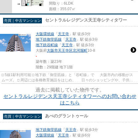
間取り：6LDK
面積：355.07㎡
セントラルレジデンス天王寺シティタワー
売買｜中古マンション
大阪環状線
「
天王寺
」駅 徒歩3分
地下鉄御堂筋線
「
天王寺
」駅 徒歩3分
地下鉄谷町線
「
天王寺
」駅 徒歩3分
大阪府
大阪市天王寺区
北河堀町
10-8
-
築年数：築23年
階数：29階建 地下1階
□ 5線1駅利用可能 □ 地下鉄「御堂筋線」と「谷町線」で 大阪市内の移動がス
ムーズ。 □ 周辺には各種教育施設をはじめ、 日々のショッピングや、子供か
ら大人まで 楽しめる...
過去に掲載していた物件です。
セントラルレジデンス天王寺シティタワーへのお問い合わせ
はこちら
あべのグラントゥール
売買｜中古マンション
地下鉄御堂筋線
「
天王寺
」駅 徒歩3分
大阪環状線
「
天王寺
」駅 徒歩6分