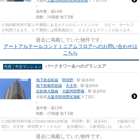
大阪府
大阪市阿倍野区
阿倍野筋
１丁目5-10
-
築年数：築14年
階数：24階建 地下2階
□ 5線4駅利用可能 □ 中層階にあるホテルのエントランスや ロビー、サービス
が利用できます。 □ 下層階には商業施設の さまざまなテナントがあります。
過去に掲載していた物件です。
アートアルテールコンドミニアムフロアへのお問い合わせは
こちら
パークタワーあべのグランエア
売買｜中古マンション
地下鉄谷町線
「
阿倍野
」駅 徒歩4分
地下鉄御堂筋線
「
天王寺
」駅 徒歩8分
近鉄南大阪線
「
大阪阿部野橋
」駅 徒歩9分
大阪府
大阪市阿倍野区
旭町
３丁目2
-
築年数：築13年
階数：27階建 地下1階
□ 2線2駅利用可能 □ Osaka Metro谷町線「阿倍野」駅、徒歩4分。 大阪南の玄
関口、天王寺・阿倍野ターミナルが 徒歩圏内に。 □ 駅周辺には、「あべのキ
ューズモール」が目の前...
過去に掲載していた物件です。