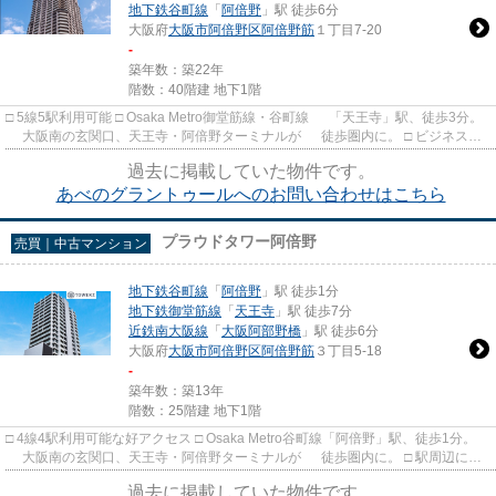
地下鉄谷町線
「
阿倍野
」駅 徒歩6分
大阪府
大阪市阿倍野区
阿倍野筋
１丁目7-20
-
築年数：築22年
階数：40階建 地下1階
□ 5線5駅利用可能 □ Osaka Metro御堂筋線・谷町線 「天王寺」駅、徒歩3分。
大阪南の玄関口、天王寺・阿倍野ターミナルが 徒歩圏内に。 □ ビジネス
に、レジャーに軽快に広...
過去に掲載していた物件です。
あべのグラントゥールへのお問い合わせはこちら
プラウドタワー阿倍野
売買｜中古マンション
地下鉄谷町線
「
阿倍野
」駅 徒歩1分
地下鉄御堂筋線
「
天王寺
」駅 徒歩7分
近鉄南大阪線
「
大阪阿部野橋
」駅 徒歩6分
大阪府
大阪市阿倍野区
阿倍野筋
３丁目5-18
-
築年数：築13年
階数：25階建 地下1階
□ 4線4駅利用可能な好アクセス □ Osaka Metro谷町線「阿倍野」駅、徒歩1分。
大阪南の玄関口、天王寺・阿倍野ターミナルが 徒歩圏内に。 □ 駅周辺に
は、「あべのキューズモー...
過去に掲載していた物件です。