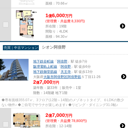
面積：70.66㎡
1
6,000
億
万
円
(管理費・共益費 8,330円)
所在階：19階
間取り：4LDK
面積：94.30㎡
シオン阿倍野
売買｜中古マンション
地下鉄谷町線
「
阿倍野
」駅 徒歩7分
阪堺電軌上町線
「
阿倍野
」駅 徒歩6分
地下鉄御堂筋線
「
天王寺
」駅 徒歩13分
大阪府
大阪市阿倍野区
阿倍野筋
５丁目11-26
2
7,000
億
万円
築年数：築33年 ｜販売中：
1室
階数：14階建 地下1階
◆専有面積355.07㎡、3フロア(12階～14階)のメゾネットタイプ、６LDKの数少
ない物件♪ ◆ご自宅でサウナが楽しめます♪ ◆リビング・ダイニング31.0帖♪
2
7,000
億
万
円
(管理費・共益費 78,800円)
所在階：12-14階