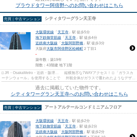
プラウドタワー阿倍野へのお問い合わせはこちら
シティタワーグラン天王寺
売買｜中古マンション
大阪環状線
「
天王寺
」駅 徒歩5分
地下鉄御堂筋線
「
天王寺
」駅 徒歩4分
近鉄南大阪線
「
大阪阿部野橋
」駅 徒歩3分
大阪府
大阪市阿倍野区
松崎町
２丁目1
-
築年数：築19年
階数：43階建 地下1階
□ JR・OsakaMetro・近鉄・阪堺… 縦横無尽な7WAYアクセス！ □ 「ガラスカ
ーテンウォール」を使用することで 外観全体がガラスで覆われたようなデザイ
ン。 □ 天王寺ターミナルに...
過去に掲載していた物件です。
シティタワーグラン天王寺へのお問い合わせはこちら
アートアルテールコンドミニアムフロア
売買｜中古マンション
大阪環状線
「
天王寺
」駅 徒歩2分
地下鉄御堂筋線
「
天王寺
」駅 徒歩2分
近鉄南大阪線
「
大阪阿部野橋
」駅 徒歩2分