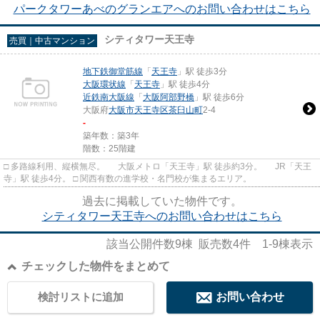
パークタワーあべのグランエアへのお問い合わせはこちら
シティタワー天王寺
売買｜中古マンション
地下鉄御堂筋線
「
天王寺
」駅 徒歩3分
大阪環状線
「
天王寺
」駅 徒歩4分
近鉄南大阪線
「
大阪阿部野橋
」駅 徒歩6分
大阪府
大阪市天王寺区
茶臼山町
2-4
-
築年数：築3年
階数：25階建
□ 多路線利用、縦横無尽。 大阪メトロ「天王寺」駅 徒歩約3分。 JR「天王
寺」駅 徒歩4分。 □ 関西有数の進学校・名門校が集まるエリア。
過去に掲載していた物件です。
シティタワー天王寺へのお問い合わせはこちら
該当公開件数
9
棟 販売数
4
件
1-9
棟表示
チェックした物件をまとめて
検討リストに追加
お問い合わせ