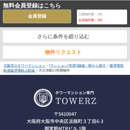
無料会員登録はこちら
公開物件数：
0
件
会員登録
会員物件数：
0
件
さらに条件を絞り込む
物件リクエスト
大阪市のタワーマンション
>
(マンション(売買))路線・駅から探す
>
阪堺電気
軌道阪堺電軌上町線
>
天王寺駅の売買物件
〒5410047
大阪府大阪市中央区淡路町３丁目6-3
御堂筋MTRビル 1階