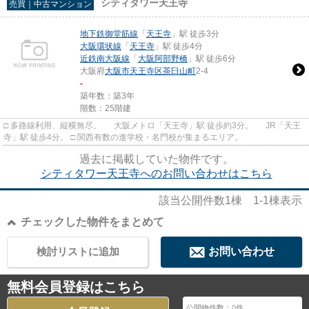
シティタワー天王寺
売買｜中古マンション
地下鉄御堂筋線
「
天王寺
」駅 徒歩3分
大阪環状線
「
天王寺
」駅 徒歩4分
近鉄南大阪線
「
大阪阿部野橋
」駅 徒歩6分
大阪府
大阪市天王寺区
茶臼山町
2-4
-
築年数：築3年
階数：25階建
□ 多路線利用、縦横無尽。 大阪メトロ「天王寺」駅 徒歩約3分。 JR「天王
寺」駅 徒歩4分。 □ 関西有数の進学校・名門校が集まるエリア。
過去に掲載していた物件です。
シティタワー天王寺へのお問い合わせはこちら
該当公開件数
1
棟
1-1
棟表示
チェックした物件をまとめて
検討リストに追加
お問い合わせ
無料会員登録はこちら
公開物件数：
0
件