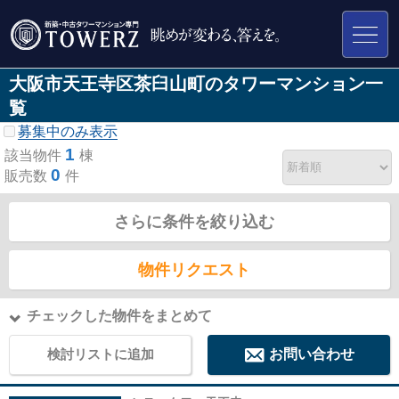
大阪市天王寺区茶臼山町のタワーマンション一
覧
募集中のみ表示
1
該当物件
棟
0
販売数
件
さらに条件を絞り込む
物件リクエスト
チェックした物件をまとめて
検討リストに追加
お問い合わせ