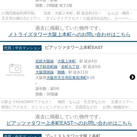
築年数：新築
階数：29階建 地下1階
□ 2駅5路線利用可能。 近鉄「大阪上本町」駅 徒歩約1分！ なんば・梅田・
天王寺の都心3エリアへ ダイレクトアクセス！ □ 徒歩5分以内に、スーパーや
コンビニ多数！ 近鉄...
過去に掲載していた物件です。
メトライズタワー大阪上本町へのお問い合わせはこちら
ピアッツァタワー上本町EAST
売買｜中古マンション
近鉄大阪線
「
大阪上本町
」駅 徒歩4分
地下鉄谷町線
「
谷町九丁目
」駅 徒歩5分
大阪環状線
「
鶴橋
」駅 徒歩11分
大阪府
大阪市天王寺区
東高津町
8-18
-
築年数：築5年
階数：30階建
□ 駅まで4分&2WAYアクセス！ 梅田・なんば・天王寺などの 主要エリアへ
軽快にアクセス。 □ ショッピングセンター、百貨店などの お買い物施設や、
有名病院、大型公園、 ...
過去に掲載していた物件です。
ピアッツァタワー上本町EASTへのお問い合わせはこちら
プレミストタワー大阪上本町
売買｜中古マンション