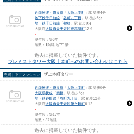
近鉄難波・奈良線
「
大阪上本町
」駅 徒歩4分
地下鉄千日前線
「
谷町九丁目
」駅 徒歩6分
地下鉄千日前線
「
鶴橋
」駅 徒歩8分
大阪府
大阪市天王寺区
東高津町
12-6
-
築年数：築6年
階数：1階建 地下1階
過去に掲載していた物件です。
プレミストタワー大阪上本町へのお問い合わせはこちら
ザ上本町タワー
売買｜中古マンション
近鉄難波・奈良線
「
大阪上本町
」駅 徒歩6分
大阪環状線
「
鶴橋
」駅 徒歩6分
地下鉄谷町線
「
谷町九丁目
」駅 徒歩12分
大阪府
大阪市天王寺区
筆ケ崎町
6-12
-
築年数：築17年
階数：37階建
過去に掲載していた物件です。