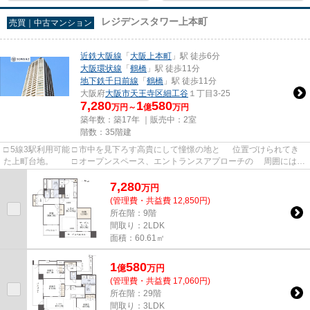
レジデンスタワー上本町
売買｜中古マンション
近鉄大阪線
「
大阪上本町
」駅 徒歩6分
大阪環状線
「
鶴橋
」駅 徒歩11分
地下鉄千日前線
「
鶴橋
」駅 徒歩11分
大阪府
大阪市天王寺区
細工谷
１丁目3-25
7,280
1
580
万円～
億
万円
築年数：築17年 ｜販売中：
2室
階数：35階建
□ 5線3駅利用可能 □ 市中を見下ろす高貴にして憧憬の地と 位置づけられてき
た上町台地。 □ オープンスペース、エントランスアプローチの 周囲には緑
を多く配し癒しを与え...
7,280
万
円
(管理費・共益費 12,850円)
所在階：9階
間取り：2LDK
面積：60.61㎡
1
580
億
万
円
(管理費・共益費 17,060円)
所在階：29階
間取り：3LDK