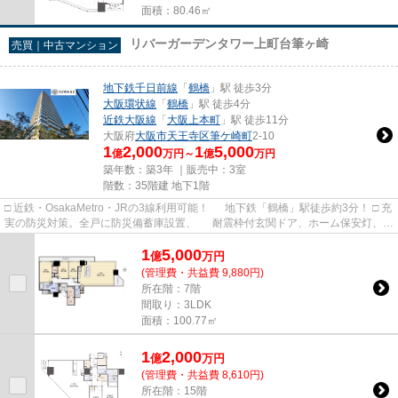
面積：80.46㎡
リバーガーデンタワー上町台筆ヶ崎
売買｜中古マンション
地下鉄千日前線
「
鶴橋
」駅 徒歩3分
大阪環状線
「
鶴橋
」駅 徒歩4分
近鉄大阪線
「
大阪上本町
」駅 徒歩11分
大阪府
大阪市天王寺区
筆ケ崎町
2-10
1
2,000
1
5,000
億
万円～
億
万円
築年数：築3年 ｜販売中：
3室
階数：35階建 地下1階
□ 近鉄・OsakaMetro・JRの3線利用可能！ 地下鉄「鶴橋」駅徒歩約3分！ □ 充
実の防災対策。全戸に防災備蓄庫設置、 耐震枠付玄関ドア、ホーム保安灯、
マイコンガスメーター...
1
5,000
億
万
円
(管理費・共益費 9,880円)
所在階：7階
間取り：3LDK
面積：100.77㎡
1
2,000
億
万
円
(管理費・共益費 8,610円)
所在階：15階