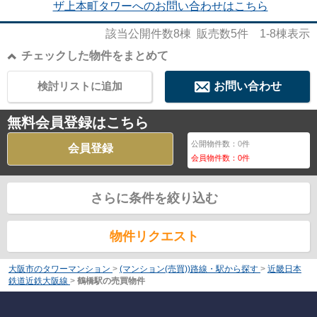
ザ上本町タワーへのお問い合わせはこちら
該当公開件数
8
棟 販売数
5
件
1-8
棟表示
チェックした物件をまとめて
検討リストに追加
お問い合わせ
無料会員登録はこちら
公開物件数：
0
件
会員登録
会員物件数：
0
件
さらに条件を絞り込む
物件リクエスト
大阪市のタワーマンション
>
(マンション(売買))路線・駅から探す
>
近畿日本
鉄道近鉄大阪線
>
鶴橋駅の売買物件