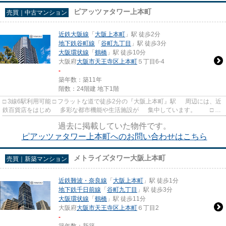
ピアッツァタワー上本町
売買｜中古マンション
近鉄大阪線
「
大阪上本町
」駅 徒歩2分
地下鉄谷町線
「
谷町九丁目
」駅 徒歩3分
大阪環状線
「
鶴橋
」駅 徒歩10分
大阪府
大阪市天王寺区
上本町
５丁目6-4
-
築年数：築11年
階数：24階建 地下1階
□ 3線6駅利用可能 □ フラットな道で徒歩2分の『大阪上本町』駅 周辺には、近
鉄百貨店をはじめ 多彩な都市機能や生活施設が 集中しています。 □ 大
小の公園も多く点在し...
過去に掲載していた物件です。
ピアッツァタワー上本町へのお問い合わせはこちら
メトライズタワー大阪上本町
売買｜新築マンション
近鉄難波・奈良線
「
大阪上本町
」駅 徒歩1分
地下鉄千日前線
「
谷町九丁目
」駅 徒歩3分
大阪環状線
「
鶴橋
」駅 徒歩11分
大阪府
大阪市天王寺区
上本町
６丁目2
-