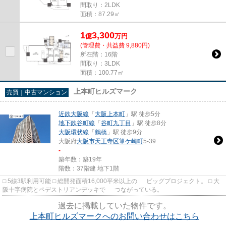
間取り：2LDK
面積：87.29㎡
1
3,300
億
万
円
(管理費・共益費 9,880円)
所在階：16階
間取り：3LDK
面積：100.77㎡
上本町ヒルズマーク
売買｜中古マンション
近鉄大阪線
「
大阪上本町
」駅 徒歩5分
地下鉄谷町線
「
谷町九丁目
」駅 徒歩8分
大阪環状線
「
鶴橋
」駅 徒歩9分
大阪府
大阪市天王寺区
筆ケ崎町
5-39
-
築年数：築19年
階数：37階建 地下1階
□ 5線3駅利用可能 □ 総開発面積16,000平米以上の ビッグプロジェクト。 □ 大
阪十字病院とペデストリアンデッキで つながっている。
過去に掲載していた物件です。
上本町ヒルズマークへのお問い合わせはこちら