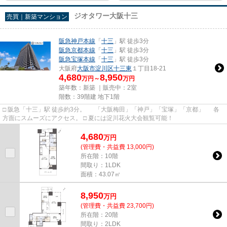
ジオタワー大阪十三
売買｜新築マンション
阪急神戸本線
「
十三
」駅 徒歩3分
阪急京都本線
「
十三
」駅 徒歩3分
阪急宝塚本線
「
十三
」駅 徒歩3分
大阪府
大阪市淀川区
十三東
１丁目18-21
4,680
8,950
万円～
万円
築年数：新築 ｜販売中：
2室
階数：39階建 地下1階
□ 阪急「十三」駅 徒歩約3分。 「大阪梅田」「神戸」「宝塚」「京都」 各
方面にスムーズにアクセス。 □ 夏には淀川花火大会観覧可能！
4,680
万
円
(管理費・共益費 13,000円)
所在階：10階
間取り：1LDK
面積：43.07㎡
8,950
万
円
(管理費・共益費 23,700円)
所在階：20階
間取り：2LDK