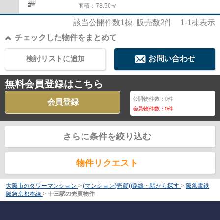
面積：78.50㎡
該当公開件数
1
棟 販売数
2
件
1-1
棟表示
チェックした物件をまとめて
検討リストに追加
お問い合わせ
無料会員登録はこちら
公開物件数：
0
件
会員登録
会員物件数：
0
件
さらに条件を絞り込む
物件リクエスト
大阪市のタワーマンション
>
(マンション(売買))路線・駅から探す
>
阪急電鉄
阪急京都本線
>
十三駅の売買物件