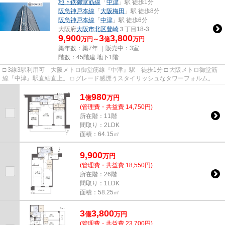
地下鉄御堂筋線
「
中津
」駅 徒歩1分
阪急神戸本線
「
大阪梅田
」駅 徒歩8分
阪急神戸本線
「
中津
」駅 徒歩6分
大阪府
大阪市北区
豊崎
３丁目18-3
9,900
3
3,800
万円～
億
万円
築年数：築7年 ｜販売中：
3室
階数：45階建 地下1階
□ 3線3駅利用可 大阪メトロ御堂筋線『中津』駅 徒歩1分 □ 大阪メトロ御堂筋
線『中津』駅直結直上。 □ グレード感漂うスタイリッシュなタワーフォルム。
1
980
億
万
円
(管理費・共益費 14,750円)
所在階：11階
間取り：2LDK
面積：64.15㎡
9,900
万
円
(管理費・共益費 18,550円)
所在階：26階
間取り：1LDK
面積：58.25㎡
3
3,800
億
万
円
(管理費・共益費 23,700円)