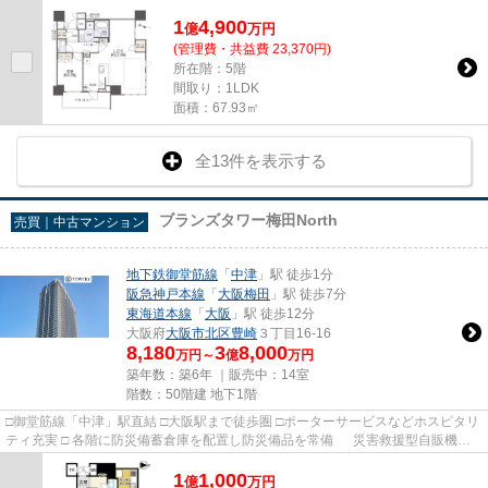
1
4,900
億
万
円
(管理費・共益費 23,370円)
所在階：5階
間取り：1LDK
面積：67.93㎡
全13件を表示する
ブランズタワー梅田North
売買｜中古マンション
地下鉄御堂筋線
「
中津
」駅 徒歩1分
阪急神戸本線
「
大阪梅田
」駅 徒歩7分
東海道本線
「
大阪
」駅 徒歩12分
大阪府
大阪市北区
豊崎
３丁目16-16
8,180
3
8,000
万円～
億
万円
築年数：築6年 ｜販売中：
14室
階数：50階建 地下1階
□御堂筋線「中津」駅直結 □大阪駅まで徒歩圏 □ポーターサービスなどホスピタリ
ティ充実 □ 各階に防災備蓄倉庫を配置し防災備品を常備 災害救援型自販機を2
か所に設置 □ レンタ...
1
1,000
億
万
円