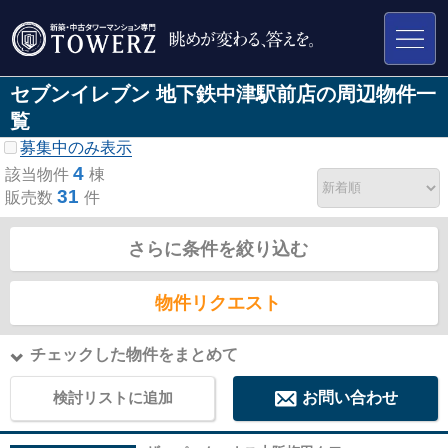
セブンイレブン 地下鉄中津駅前店の周辺物件一
覧
募集中のみ表示
4
該当物件
棟
31
販売数
件
さらに条件を絞り込む
物件リクエスト
チェックした物件をまとめて
検討リストに追加
お問い合わせ