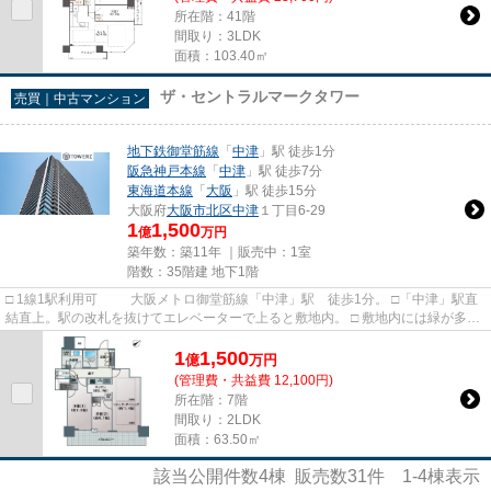
所在階：41階
間取り：3LDK
面積：103.40㎡
ザ・セントラルマークタワー
売買｜中古マンション
地下鉄御堂筋線
「
中津
」駅 徒歩1分
阪急神戸本線
「
中津
」駅 徒歩7分
東海道本線
「
大阪
」駅 徒歩15分
大阪府
大阪市北区
中津
１丁目6-29
1
1,500
億
万円
築年数：築11年 ｜販売中：
1室
階数：35階建 地下1階
□ 1線1駅利用可 大阪メトロ御堂筋線「中津」駅 徒歩1分。 □「中津」駅直
結直上。駅の改札を抜けてエレベーターで上ると敷地内。 □ 敷地内には緑が多
く、都市の中にいてても自...
1
1,500
億
万
円
(管理費・共益費 12,100円)
所在階：7階
間取り：2LDK
面積：63.50㎡
該当公開件数
4
棟 販売数
31
件
1-4
棟表示