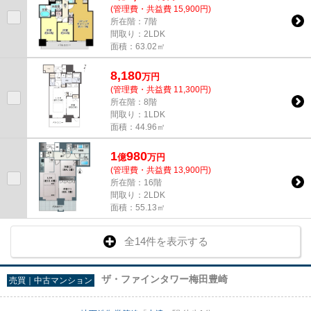
(管理費・共益費 15,900円)
所在階：7階
間取り：2LDK
面積：63.02㎡
8,180
万
円
(管理費・共益費 11,300円)
所在階：8階
間取り：1LDK
面積：44.96㎡
1
980
億
万
円
(管理費・共益費 13,900円)
所在階：16階
間取り：2LDK
面積：55.13㎡
全14件を表示する
ザ・ファインタワー梅田豊崎
売買｜中古マンション