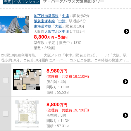
ザ・パークハウス大阪梅田タワー
売買｜中古マンション
地下鉄御堂筋線
「
中津
」駅 徒歩2分
阪急宝塚本線
「
中津
」駅 徒歩6分
東海道本線
「
大阪
」駅 徒歩10分
大阪府
大阪市北区
中津
１丁目2-4
8,800
5
万円～
億円
築年数：予定 ｜販売中：
13室
階数：36階建
□ 8駅10路線利用可能。 大阪メトロ「中津」駅 徒歩約2分。 JR「大阪」駅
徒歩約10分。 □ 徒歩10分圏内にスーパー、コンビニ多数。 □ AI搭載の快適タワー
パーキング。 自宅...
8,980
万
円
(管理費・共益費 19,110円)
所在階：4階
間取り：1LDK
面積：55.53㎡
8,800
万
円
(管理費・共益費 19,720円)
所在階：5階
間取り：1LDK
面積：57.31㎡