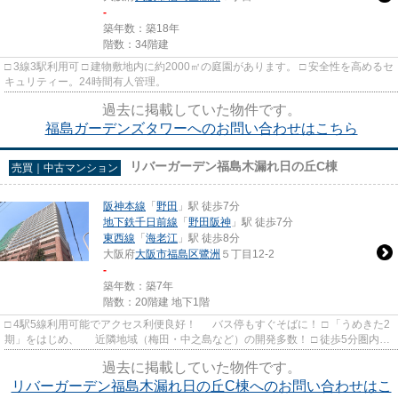
-
築年数：築18年
階数：34階建
□ 3線3駅利用可 □ 建物敷地内に約2000㎡の庭園があります。 □ 安全性を高めるセ
キュリティー。24時間有人管理。
過去に掲載していた物件です。
福島ガーデンズタワーへのお問い合わせはこちら
リバーガーデン福島木漏れ日の丘C棟
売買｜中古マンション
阪神本線
「
野田
」駅 徒歩7分
地下鉄千日前線
「
野田阪神
」駅 徒歩7分
東西線
「
海老江
」駅 徒歩8分
大阪府
大阪市福島区
鷺洲
５丁目12-2
-
築年数：築7年
階数：20階建 地下1階
□ 4駅5線利用可能でアクセス利便良好！ バス停もすぐそばに！ □ 「うめきた2
期」をはじめ、 近隣地域（梅田・中之島など）の開発多数！ □ 徒歩5分圏内
に、保育園・幼稚園、 ...
過去に掲載していた物件です。
リバーガーデン福島木漏れ日の丘C棟へのお問い合わせはこ