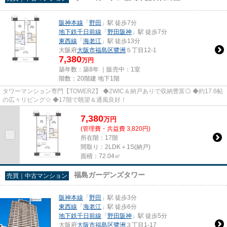
阪神本線
「
野田
」駅 徒歩7分
地下鉄千日前線
「
野田阪神
」駅 徒歩7分
東西線
「
海老江
」駅 徒歩13分
大阪府
大阪市福島区
鷺洲
５丁目12-1
7,380
万円
築年数：築8年 ｜販売中：
1室
階数：20階建 地下1階
タワーマンション専門【TOWERZ】 ◆2WIC＆納戸ありで収納豊富◎ ◆約17.6帖
の広々リビング☆ ◆17階で眺望＆通風良好！
7,380
万
円
(管理費・共益費 3,820円)
所在階：17階
間取り：2LDK＋1S(納戸)
面積：72.04㎡
福島ガーデンズタワー
売買｜中古マンション
阪神本線
「
野田
」駅 徒歩3分
東西線
「
海老江
」駅 徒歩6分
地下鉄千日前線
「
野田阪神
」駅 徒歩5分
大阪府
大阪市福島区
鷺洲
３丁目1-17