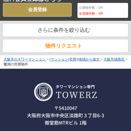
公開物件数：
0
件
会員登録
会員物件数：
0
件
さらに条件を絞り込む
物件リクエスト
大阪市のタワーマンション
>
(マンション(売買))地域から探す
>
大阪市福島区
>
鷺洲の売買物件
〒5410047
大阪府大阪市中央区淡路町３丁目6-3
御堂筋MTRビル 1階