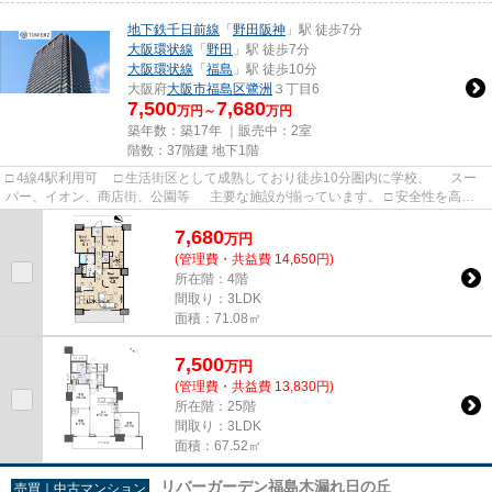
地下鉄千日前線
「
野田阪神
」駅 徒歩7分
大阪環状線
「
野田
」駅 徒歩7分
大阪環状線
「
福島
」駅 徒歩10分
大阪府
大阪市福島区
鷺洲
３丁目6
7,500
7,680
万円～
万円
築年数：築17年 ｜販売中：
2室
階数：37階建 地下1階
□ 4線4駅利用可 □ 生活街区として成熟しており徒歩10分圏内に学校、 スー
パー、イオン、商店街、公園等 主要な施設が揃っています。 □ 安全性を高め
る3重セキュリティー 24...
7,680
万
円
(管理費・共益費 14,650円)
所在階：4階
間取り：3LDK
面積：71.08㎡
7,500
万
円
(管理費・共益費 13,830円)
所在階：25階
間取り：3LDK
面積：67.52㎡
リバーガーデン福島木漏れ日の丘
売買｜中古マンション