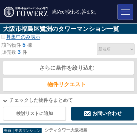
大阪市福島区鷺洲のタワーマンション一覧
募集中のみ表示
5
該当物件
棟
3
販売数
件
さらに条件を絞り込む
物件リクエスト
チェックした物件をまとめて
検討リストに追加
お問い合わせ
シティタワー大阪福島
売買｜中古マンション