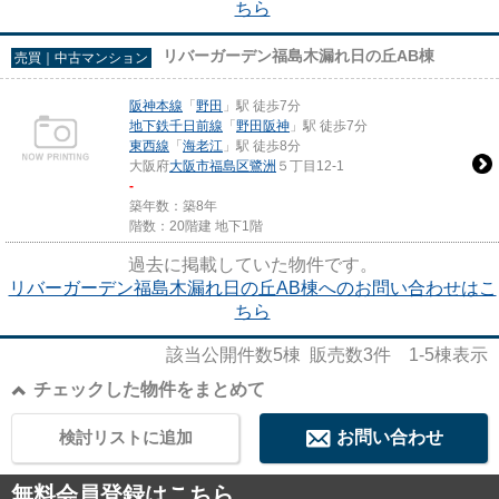
ちら
リバーガーデン福島木漏れ日の丘AB棟
売買｜中古マンション
阪神本線
「
野田
」駅 徒歩7分
地下鉄千日前線
「
野田阪神
」駅 徒歩7分
東西線
「
海老江
」駅 徒歩8分
大阪府
大阪市福島区
鷺洲
５丁目12-1
-
築年数：築8年
階数：20階建 地下1階
過去に掲載していた物件です。
リバーガーデン福島木漏れ日の丘AB棟へのお問い合わせはこ
ちら
該当公開件数
5
棟 販売数
3
件
1-5
棟表示
チェックした物件をまとめて
検討リストに追加
お問い合わせ
無料会員登録はこちら