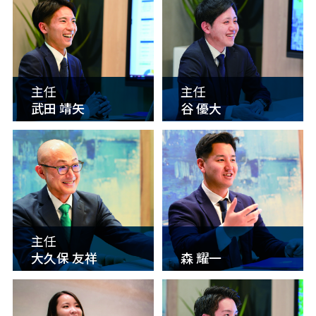
主任
主任
武田 靖矢
谷 優大
主任
大久保 友祥
森 耀一