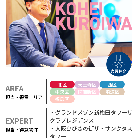
北区
天王寺区
西区
AREA
中央区
阿倍野区
浪速区
担当・得意エリア
福島区
・グランドメゾン新梅田タワーザ
EXPERT
クラブレジデンス
・大阪ひびきの街ザ・サンクタス
担当・得意物件
タワー