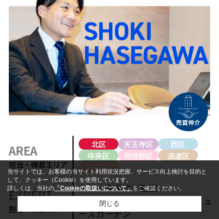
北区
天王寺区
西区
AREA
中央区
阿倍野区
浪速区
担当・得意エリア
福島区
当サイトでは、お客様の当サイト利用状況把握、サービス向上検討を目的と
して、クッキー（Cookie）を使用しています。
・パークタワー梅田
詳しくは、当社の
「Cookieの取扱いについて」
をご確認ください。
EXPERT
・ジオ高槻ミューズフロント,ミュ
閉じる
担当・得意物件
ーズガーデン