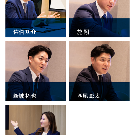
佐伯 功介
施 翔一
新城 拓也
西尾 彰太