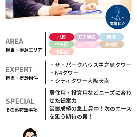
北区
天王寺区
西区
AREA
中央区
阿倍野区
浪速区
担当・得意エリア
福島区
・ザ・パークハウス中之島タワー
EXPERT
・N4タワー
担当・得意物件
・シティタワー大阪天満
居住用・投資用などニーズに合わ
SPECIAL
せた提案力
営業成績の急上昇中！次のエース
その他特筆事項
を狙う期待の男！