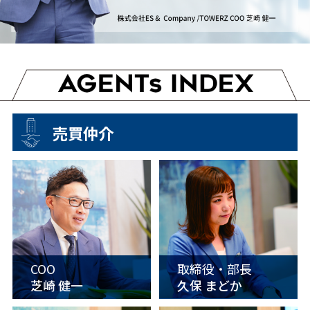
売買仲介
COO
取締役・部長
芝崎 健一
久保 まどか