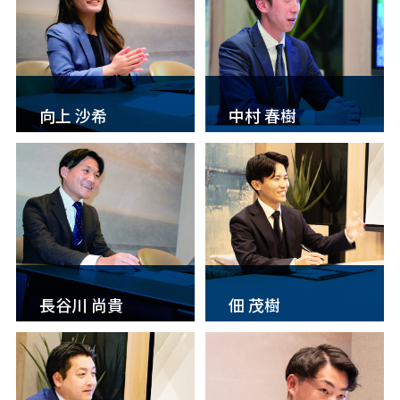
向上 沙希
中村 春樹
長谷川 尚貴
佃 茂樹