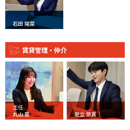
石田 陽菜
賃貸管理・仲介
主任
丸山 葵
足立 悠真