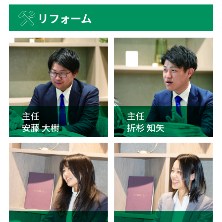
リフォーム
主任
主任
安藤 大樹
折杉 知矢