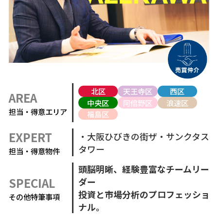
北区
天王寺区
西区
AREA
中央区
阿倍野区
浪速区
担当・得意エリア
福島区
EXPERT
・大阪ひびきの街ザ・サンクタス
タワー
担当・得意物件
頭脳明晰、経験豊富なチームリー
SPECIAL
ダー
投資と市場分析のプロフェッショ
その他特筆事項
ナル。