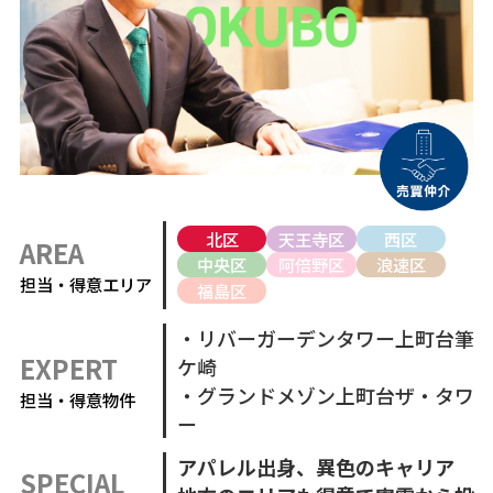
北区
天王寺区
西区
AREA
中央区
阿倍野区
浪速区
担当・得意エリア
福島区
・リバーガーデンタワー上町台筆
EXPERT
ケ崎
・グランドメゾン上町台ザ・タワ
担当・得意物件
ー
アパレル出身、異色のキャリア
SPECIAL