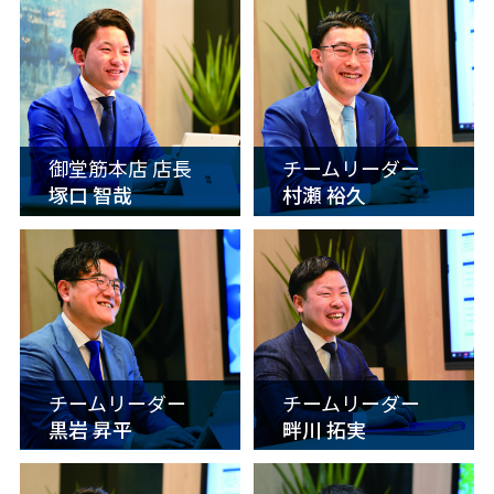
御堂筋本店 店長
チームリーダー
塚口 智哉
村瀬 裕久
チームリーダー
チームリーダー
黒岩 昇平
畔川 拓実