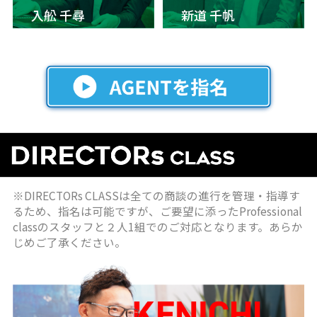
入舩 千尋
新道 千帆
※DIRECTORs CLASSは全ての商談の進行を管理・指導す
るため、指名は可能ですが、ご要望に添ったProfessional
classのスタッフと２人1組でのご対応となります。あらか
じめご了承ください。