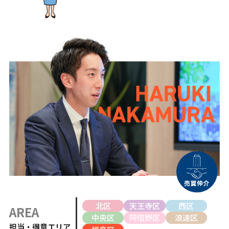
北区
天王寺区
西区
AREA
中央区
阿倍野区
浪速区
担当・得意エリア