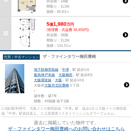
所在階：18階
間取り：1LDK
面積：60.63㎡
5
1,980
億
万
円
(管理費・共益費 39,450円)
所在階：36階
間取り：2LDK
面積：131.51㎡
ザ・ファインタワー梅田豊崎
売買｜中古マンション
地下鉄御堂筋線
「
中津
」駅 徒歩1分
阪急神戸本線
「
大阪梅田
」駅 徒歩8分
大阪環状線
「
大阪
」駅 徒歩14分
大阪府
大阪市北区
豊崎
３丁目
-
築年数：築7年
階数：45階建 地下1階
□ 3線3駅利用可 大阪メトロ御堂筋線『中津』駅 徒歩1分 □ 大阪メトロ御堂筋
線『中津』駅直結直上。 □ 上質感漂うスタイリッシュなタワーフォルム。
過去に掲載していた物件です。
ザ・ファインタワー梅田豊崎へのお問い合わせはこちら