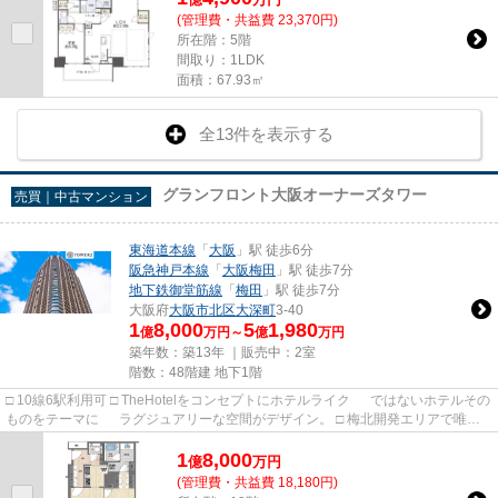
(管理費・共益費 23,370円)
所在階：5階
間取り：1LDK
面積：67.93㎡
全13件を表示する
グランフロント大阪オーナーズタワー
売買｜中古マンション
東海道本線
「
大阪
」駅 徒歩6分
阪急神戸本線
「
大阪梅田
」駅 徒歩7分
地下鉄御堂筋線
「
梅田
」駅 徒歩7分
大阪府
大阪市北区
大深町
3-40
1
8,000
5
1,980
億
万円～
億
万円
築年数：築13年 ｜販売中：
2室
階数：48階建 地下1階
□ 10線6駅利用可 □ TheHotelをコンセプトにホテルライク ではないホテルその
ものをテーマに ラグジュアリーな空間がデザイン。 □ 梅北開発エリアで唯一
の居住用建物。 大阪...
1
8,000
億
万
円
(管理費・共益費 18,180円)