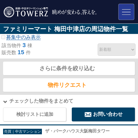
ファミリーマート 梅田中津店の周辺物件一覧
募集中のみ表示
3
該当物件
棟
15
販売数
件
さらに条件を絞り込む
物件リクエスト
チェックした物件をまとめて
検討リストに追加
お問い合わせ
ザ・パークハウス大阪梅田タワー
売買｜中古マンション