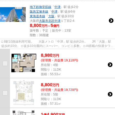
地下鉄御堂筋線
「
中津
」駅 徒歩2分
阪急宝塚本線
「
中津
」駅 徒歩6分
東海道本線
「
大阪
」駅 徒歩10分
大阪府
大阪市北区
中津
１丁目2-4
8,800
5
万円～
億円
築年数：予定 ｜販売中：
13室
階数：36階建
□ 8駅10路線利用可能。 大阪メトロ「中津」駅 徒歩約2分。 JR「大阪」駅
徒歩約10分。 □ 徒歩10分圏内にスーパー、コンビニ多数。 □ AI搭載の快適タワー
パーキング。 自宅...
8,980
万
円
(管理費・共益費 19,110円)
所在階：4階
間取り：1LDK
面積：55.53㎡
8,800
万
円
(管理費・共益費 19,720円)
所在階：5階
間取り：1LDK
面積：57.31㎡
1
4,900
億
万
円