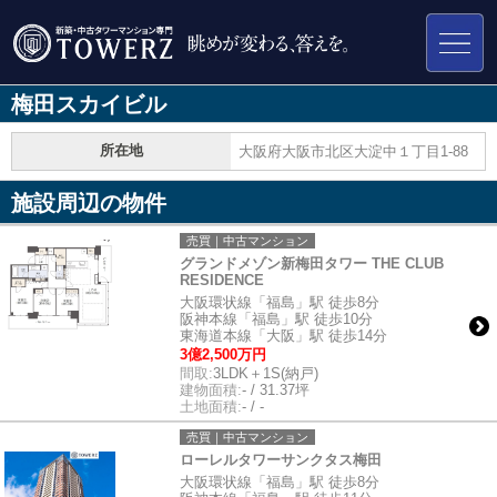
梅田スカイビル
所在地
大阪府大阪市北区大淀中１丁目1-88
施設周辺の物件
売買｜中古マンション
グランドメゾン新梅田タワー THE CLUB
RESIDENCE
大阪環状線「福島」駅 徒歩8分
阪神本線「福島」駅 徒歩10分
東海道本線「大阪」駅 徒歩14分
3億2,500万円
間取:
3LDK＋1S(納戸)
建物面積:
- / 31.37坪
土地面積:
- / -
売買｜中古マンション
ローレルタワーサンクタス梅田
大阪環状線「福島」駅 徒歩8分