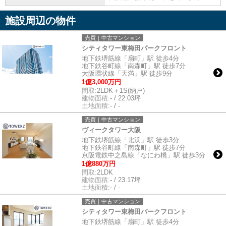
施設周辺の物件
売買｜中古マンション
シティタワー東梅田パークフロント
地下鉄堺筋線「扇町」駅 徒歩4分
地下鉄谷町線「南森町」駅 徒歩7分
大阪環状線「天満」駅 徒歩9分
1億3,000万円
間取:
2LDK＋1S(納戸)
建物面積:
- / 22.03坪
土地面積:
- / -
売買｜中古マンション
ヴィークタワー大阪
地下鉄堺筋線「北浜」駅 徒歩3分
地下鉄谷町線「南森町」駅 徒歩7分
京阪電鉄中之島線「なにわ橋」駅 徒歩3分
1億880万円
間取:
2LDK
建物面積:
- / 23.17坪
土地面積:
- / -
売買｜中古マンション
シティタワー東梅田パークフロント
地下鉄堺筋線「扇町」駅 徒歩4分