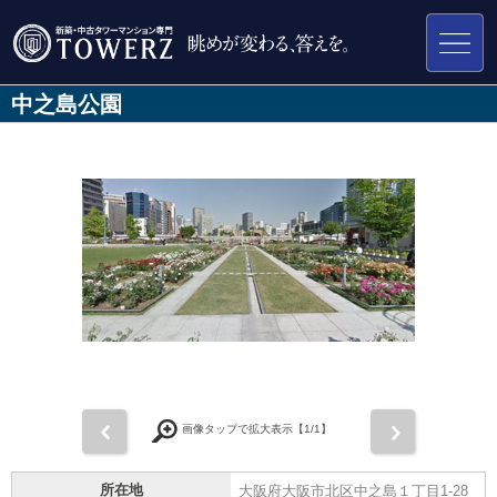
中之島公園
前
次
画像タップで拡大表示【
1
/1】
所在地
大阪府大阪市北区中之島１丁目1-28