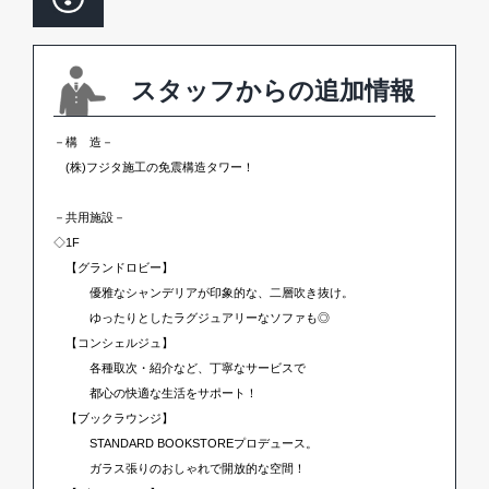
スタッフからの追加情報
－構 造－
(株)フジタ施工の免震構造タワー！
－共用施設－
◇1F
【グランドロビー】
優雅なシャンデリアが印象的な、二層吹き抜け。
ゆったりとしたラグジュアリーなソファも◎
【コンシェルジュ】
各種取次・紹介など、丁寧なサービスで
都心の快適な生活をサポート！
【ブックラウンジ】
STANDARD BOOKSTOREプロデュース。
ガラス張りのおしゃれで開放的な空間！