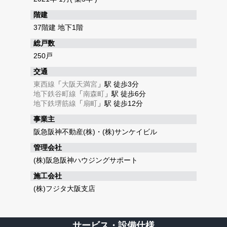
階建
37階建 地下1階
総戸数
250戸
交通
東西線
「
大阪天満宮
」駅 徒歩3分
地下鉄谷町線
「
南森町
」駅 徒歩6分
地下鉄堺筋線
「
扇町
」駅 徒歩12分
事業主
阪急阪神不動産(株)・(株)サンケイビル
管理会社
(株)阪急阪神ハウジングサポート
施工会社
(株)フジタ大阪支店
サービス・設備仕様