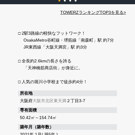
TOWERZランキングTOP3を見る>
□ 2駅3路線の軽快なフットワーク！
OsakaMetro谷町線・堺筋線「南森町」駅 約7分
JR東西線「大阪天満宮」駅 約3分
□ 全長約2.6kmの長さを誇る
「天神橋筋商店街」が身近に。
□ 人気の堀川小学校まで徒歩約4分！
所在地
大阪府
大阪市北区
東天満
２丁目3-7
専有面積
50.42㎡～154.74㎡
築年月（築年数）
2021年 1月( 築5年 )