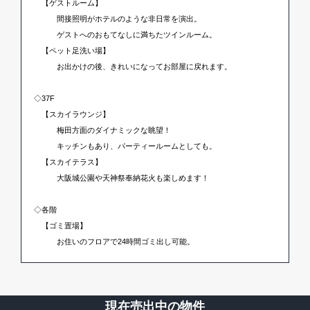
【ゲストルーム】
間接照明がホテルのような非日常を演出。
ゲストへのおもてなしに満ちたツインルーム。
【ペット足洗い場】
お出かけの後、きれいになってお部屋に戻れます。
◇37F
【スカイラウンジ】
梅田方面のダイナミックな眺望！
キッチンもあり、パーティールームとしても。
【スカイテラス】
大阪城公園や天神祭奉納花火も楽しめます！
◇各階
【ゴミ置場】
お住いのフロアで24時間ゴミ出し可能。
現在売出中の物件