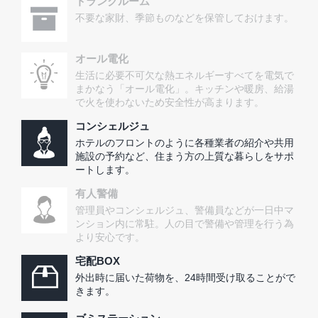
トランクルーム
不要な家財、季節ものなどを保管しておけます。
オール電化
生活に必要不可欠な熱エネルギーすべてを電気で
まかなう「オール電化」。キッチンや暖房、給湯
で火を使わないため安全性が高まります。
コンシェルジュ
ホテルのフロントのように各種業者の紹介や共用
施設の予約など、住まう方の上質な暮らしをサポ
ートします。
有人警備
管理員やコンシェルジュ、警備員などが一日中マ
ンション内に常駐。人の目で警備や管理を行う為
より安心です。
宅配BOX
外出時に届いた荷物を、24時間受け取ることがで
きます。