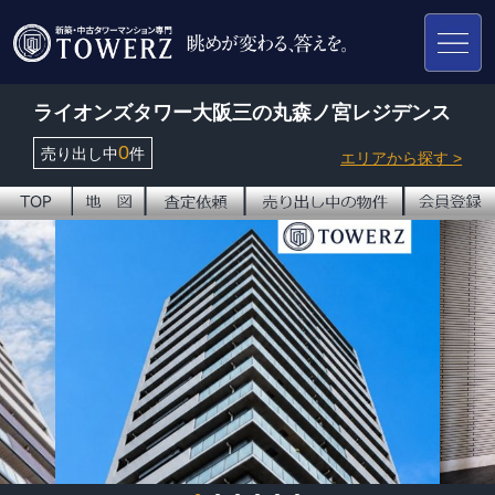
ライオンズタワー大阪三の丸森ノ宮レジデンス
0
売り出し中
件
エリアから探す >