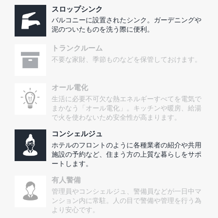
スロップシンク
バルコニーに設置されたシンク。ガーデニングや
泥のついたものを洗う際に便利。
トランクルーム
不要な家財、季節ものなどを保管しておけます。
オール電化
生活に必要不可欠な熱エネルギーすべてを電気で
まかなう「オール電化」。キッチンや暖房、給湯
で火を使わないため安全性が高まります。
コンシェルジュ
ホテルのフロントのように各種業者の紹介や共用
施設の予約など、住まう方の上質な暮らしをサポ
ートします。
有人警備
管理員やコンシェルジュ、警備員などが一日中マ
ンション内に常駐。人の目で警備や管理を行う為
より安心です。