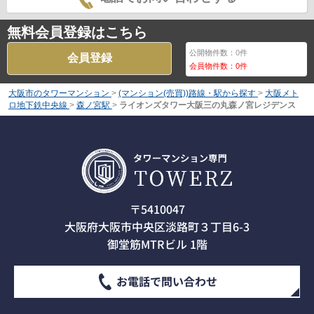
無料会員登録はこちら
公開物件数：
0
件
会員登録
会員物件数：
0
件
大阪市のタワーマンション
>
(マンション(売買))路線・駅から探す
>
大阪メト
ロ地下鉄中央線
>
森ノ宮駅
>
ライオンズタワー大阪三の丸森ノ宮レジデンス
〒5410047
大阪府大阪市中央区淡路町３丁目6-3
御堂筋MTRビル 1階
お電話で問い合わせ