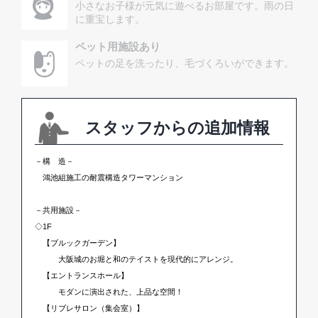
小さなお子様が元気に遊べるお部屋です。雨の日
に重宝します。
ペット用施設あり
ペットの足を洗ったり、毛づくろいができます。
スタッフからの追加情報
－構 造－
鴻池組施工の耐震構造タワーマンション
－共用施設－
◇1F
【ブルックガーデン】
大阪城のお堀と和のテイストを現代的にアレンジ。
【エントランスホール】
モダンに演出された、上品な空間！
【リブレサロン（集会室）】