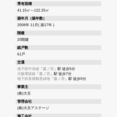
専有面積
41.15㎡～122.25㎡
築年月（築年数）
2008年 11月( 築17年 )
階建
20階建
総戸数
61戸
交通
地下鉄中央線
「
森ノ宮
」駅 徒歩5分
大阪環状線
「
森ノ宮
」駅 徒歩7分
地下鉄長堀鶴見緑地
「
森ノ宮
」駅 徒歩5分
事業主
(株)大京
管理会社
(株)大京アステージ
施工会社