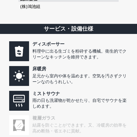
(株)鴻池組
サービス・設備仕様
ディスポーサー
料理中に出る生ゴミを粉砕する機械。衛生的でク
リーンなキッチンを維持できます。
床暖房
足元から室内や体を温めます。空気を汚さずクリ
ーンなのもうれしい。
ミストサウナ
雨の日も洗濯物が乾かせたり、自宅でサウナを楽
しめます。
複層ガラス
結露を防ぐことができます。又、冷暖房の効率を
高め断熱・省エネに貢献。