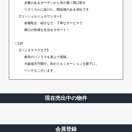
水盤のあるガーデンから光が届く開口部を
リズミカルに設けた、開放感のある演出です。
【コンシェルジュカウンター】
各種取次・紹介など、丁寧なサービスで
都心の快適な生活をサポート！
◇21F
【パノラマスクエア】
都市のパノラマを屋上で堪能。
大阪城天守閣や、街のイルミネーションを眼下に。
ベンチもございます。
現在売出中の物件
会員登録