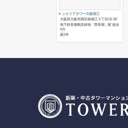
シエリアタワー大阪堀江
大阪府大阪市西区南堀江３丁目16-30
地下鉄長堀鶴見緑地「西長堀」駅 徒歩
4分
築2年