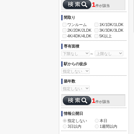
1
件が該当
間取り
ワンルーム
1K/1DK/1LDK
2K/2DK/2LDK
3K/3DK/3LDK
4K/4DK/4LDK
5K以上
専有面積
～
駅からの徒歩
築年数
1
件が該当
情報公開日
指定しない
本日
3日以内
1週間以内