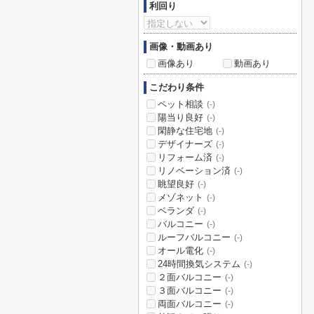
利回り
画像・動画あり
画像あり
動画あり
こだわり条件
ペット相談
(-)
陽当り良好
(-)
閑静な住宅地
(-)
デザイナーズ
(-)
リフォーム済
(-)
リノベーション済
(-)
眺望良好
(-)
メゾネット
(-)
ベランダ
(-)
バルコニー
(-)
ルーフバルコニー
(-)
オール電化
(-)
24時間換気システム
(-)
２面バルコニー
(-)
３面バルコニー
(-)
両面バルコニー
(-)