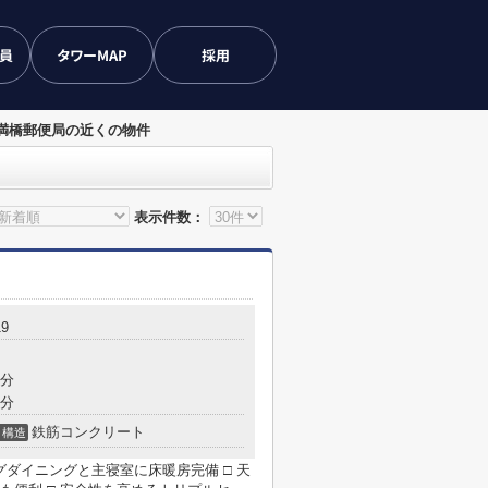
会員
タワーMAP
採用
満橋郵便局の近くの物件
表示件数：
9
8分
8分
鉄筋コンクリート
構造
ビングダイニングと主寝室に床暖房完備 □ 天