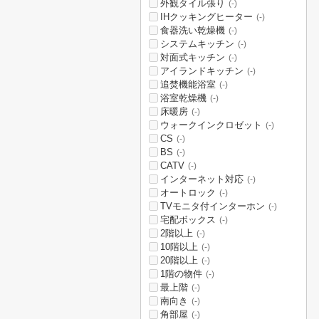
外観タイル張り
(-)
IHクッキングヒーター
(-)
食器洗い乾燥機
(-)
システムキッチン
(-)
対面式キッチン
(-)
アイランドキッチン
(-)
追焚機能浴室
(-)
浴室乾燥機
(-)
床暖房
(-)
ウォークインクロゼット
(-)
CS
(-)
BS
(-)
CATV
(-)
インターネット対応
(-)
オートロック
(-)
TVモニタ付インターホン
(-)
宅配ボックス
(-)
2階以上
(-)
10階以上
(-)
20階以上
(-)
1階の物件
(-)
最上階
(-)
南向き
(-)
角部屋
(-)