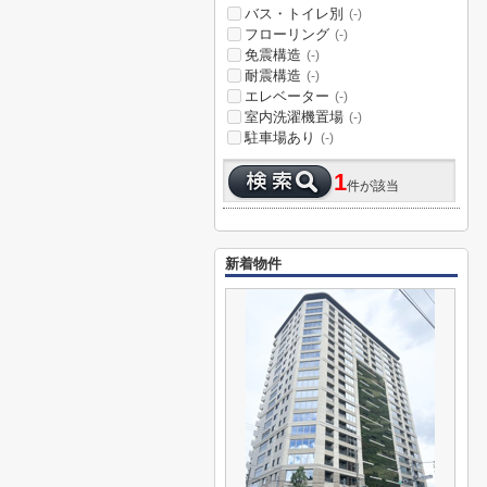
バス・トイレ別
(-)
フローリング
(-)
免震構造
(-)
耐震構造
(-)
エレベーター
(-)
室内洗濯機置場
(-)
駐車場あり
(-)
1
件が該当
新着物件