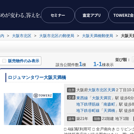
セミナー
査定アプリ
TOWERZ
案内
>
大阪市北区
>
大阪市北区の郵便局
>
大阪天満橋郵便局
>
大阪天
並び順：
販売物件のみ表示
1
1-1
該当公開件数
棟
棟表示
ロジュマンタワー大阪天満橋
大阪府
大阪市北区
天満
２丁目10-1
住所
交通
東西線
「
大阪天満宮
」駅 徒歩6分
地下鉄堺筋線
「
南森町
」駅 徒歩
地下鉄谷町線
「
天満橋
」駅 徒歩
築21年
21階建 地下1階
築年
階数
□ 4線3駅利用可 □ 全戸南向き □ リ