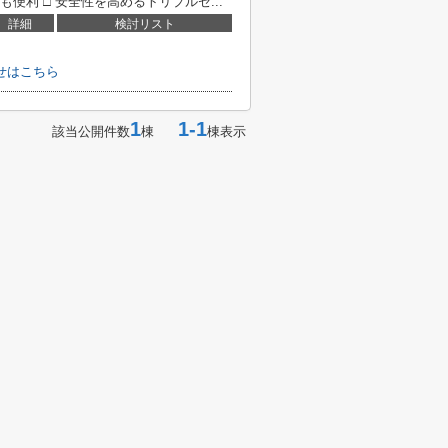
便利 □ 安全性を高めるトリプルセ...
詳細
検討リスト
せはこちら
1
1-1
該当公開件数
棟
棟表示