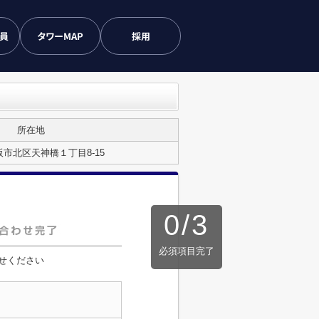
会員
タワーMAP
採用
所在地
市北区天神橋１丁目8-15
0
/
3
必須項目完了
せください