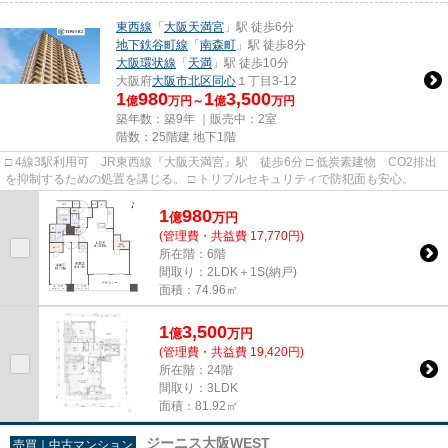
東西線
「
大阪天満宮
」駅 徒歩6分
地下鉄谷町線
「
南森町
」駅 徒歩8分
大阪環状線
「
天満
」駅 徒歩10分
大阪府
大阪市北区
同心
１丁目3-12
1
980
1
3,500
億
万円～
億
万円
築年数：築9年 ｜販売中：
2室
階数：25階建 地下1階
□ 4線3駅利用可 JR東西線『大阪天満宮』駅 徒歩6分 □ 低炭素建物 CO2排出
を抑制するための処置を講じる。 □ トリプルセキュリティで防犯面も安心。
1
980
億
万
円
(管理費・共益費 17,770円)
所在階：6階
間取り：2LDK＋1S(納戸)
面積：74.96㎡
1
3,500
億
万
円
(管理費・共益費 19,420円)
所在階：24階
間取り：3LDK
面積：81.92㎡
ジーニス大阪WEST
売買｜中古マンション