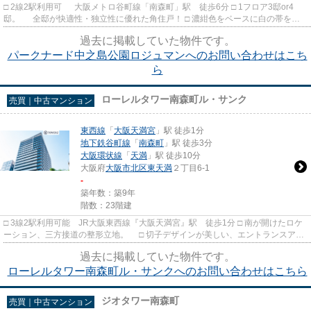
□ 2線2駅利用可 大阪メトロ谷町線「南森町」駅 徒歩6分 □ 1フロア3邸or4
邸。 全邸が快適性・独立性に優れた角住戸！ □ 濃紺色をベースに白の帯を設
けスタイリッシュな外観。 ...
過去に掲載していた物件です。
パークナード中之島公園ロジュマンへのお問い合わせはこち
ら
ローレルタワー南森町ル・サンク
売買｜中古マンション
東西線
「
大阪天満宮
」駅 徒歩1分
地下鉄谷町線
「
南森町
」駅 徒歩3分
大阪環状線
「
天満
」駅 徒歩10分
大阪府
大阪市北区
東天満
２丁目6-1
-
築年数：築9年
階数：23階建
□ 3線2駅利用可能 JR大阪東西線『大阪天満宮』駅 徒歩1分 □ 南が開けたロケ
ーション、三方接道の整形立地。 □ 切子デザインが美しい、エントランスアプ
ローチ。
過去に掲載していた物件です。
ローレルタワー南森町ル・サンクへのお問い合わせはこちら
ジオタワー南森町
売買｜中古マンション