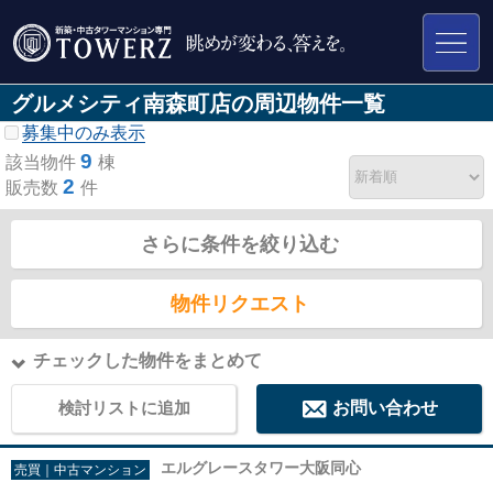
グルメシティ南森町店の周辺物件一覧
募集中のみ表示
9
該当物件
棟
2
販売数
件
さらに条件を絞り込む
物件リクエスト
チェックした物件をまとめて
検討リストに追加
お問い合わせ
エルグレースタワー大阪同心
売買｜中古マンション