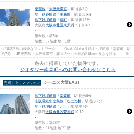
東西線
「
大阪天満宮
」駅 徒歩3分
地下鉄谷町線
「
南森町
」駅 徒歩6分
地下鉄堺筋線
「
扇町
」駅 徒歩12分
大阪府
大阪市北区
東天満
２丁目3-7
-
築年数：築5年
階数：37階建 地下1階
□ 2駅3路線の軽快なフットワーク！ OsakaMetro谷町線・堺筋線「南森町」駅
約7分 JR東西線「大阪天満宮」駅 約3分 □ 全長約2.6kmの長さを誇る 「天神
橋筋商店街」が身近に。...
過去に掲載していた物件です。
ジオタワー南森町へのお問い合わせはこちら
ジーニス大阪EAST
売買｜中古マンション
地下鉄堺筋線
「
南森町
」駅 徒歩6分
京阪電鉄中之島線
「
なにわ橋
」駅 徒歩7分
地下鉄堺筋線
「
北浜
」駅 徒歩7分
大阪府
大阪市北区
菅原町
10-12
-
築年数：築23年
階数：21階建 地下1階