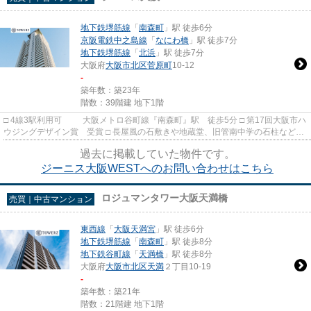
地下鉄堺筋線
「
南森町
」駅 徒歩6分
京阪電鉄中之島線
「
なにわ橋
」駅 徒歩7分
地下鉄堺筋線
「
北浜
」駅 徒歩7分
大阪府
大阪市北区
菅原町
10-12
-
築年数：築23年
階数：39階建 地下1階
□ 4線3駅利用可 大阪メトロ谷町線『南森町』駅 徒歩5分 □ 第17回大阪市ハ
ウジングデザイン賞 受賞 □ 長屋風の石敷きや地蔵堂、旧管南中学の石柱なども
継承し 歴史と文化を...
過去に掲載していた物件です。
ジーニス大阪WESTへのお問い合わせはこちら
ロジュマンタワー大阪天満橋
売買｜中古マンション
東西線
「
大阪天満宮
」駅 徒歩6分
地下鉄堺筋線
「
南森町
」駅 徒歩8分
地下鉄谷町線
「
天満橋
」駅 徒歩8分
大阪府
大阪市北区
天満
２丁目10-19
-
築年数：築21年
階数：21階建 地下1階