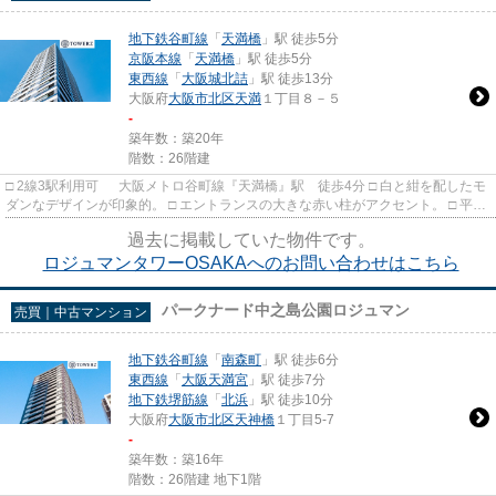
地下鉄谷町線
「
天満橋
」駅 徒歩5分
京阪本線
「
天満橋
」駅 徒歩5分
東西線
「
大阪城北詰
」駅 徒歩13分
大阪府
大阪市北区
天満
１丁目８－５
-
築年数：築20年
階数：26階建
□ 2線3駅利用可 大阪メトロ谷町線『天満橋』駅 徒歩4分 □ 白と紺を配したモ
ダンなデザインが印象的。 □ エントランスの大きな赤い柱がアクセント。 □ 平日
は、各住戸のポーチ前...
過去に掲載していた物件です。
ロジュマンタワーOSAKAへのお問い合わせはこちら
パークナード中之島公園ロジュマン
売買｜中古マンション
地下鉄谷町線
「
南森町
」駅 徒歩6分
東西線
「
大阪天満宮
」駅 徒歩7分
地下鉄堺筋線
「
北浜
」駅 徒歩10分
大阪府
大阪市北区
天神橋
１丁目5-7
-
築年数：築16年
階数：26階建 地下1階