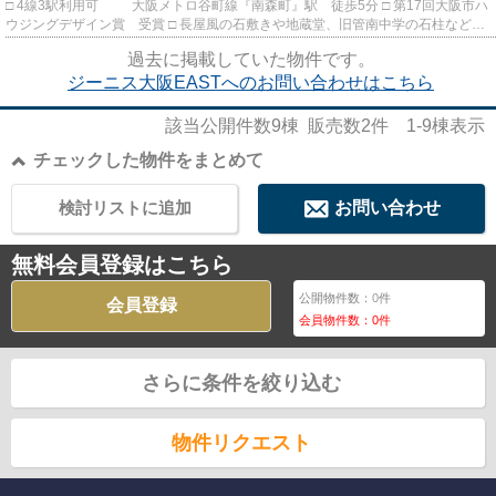
□ 4線3駅利用可 大阪メトロ谷町線『南森町』駅 徒歩5分 □ 第17回大阪市ハ
ウジングデザイン賞 受賞 □ 長屋風の石敷きや地蔵堂、旧管南中学の石柱なども
継承し 歴史と文化を...
過去に掲載していた物件です。
ジーニス大阪EASTへのお問い合わせはこちら
該当公開件数
9
棟 販売数
2
件
1-9
棟表示
チェックした物件をまとめて
検討リストに追加
お問い合わせ
無料会員登録はこちら
公開物件数：
0
件
会員登録
会員物件数：
0
件
さらに条件を絞り込む
物件リクエスト