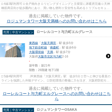
□ 4線3駅利用可 □ 全戸南向き □ リビングダイニングと主寝室に床暖房完備 □ 天神
橋筋商店街が徒歩圏内にあり、買い物も便利 □ 安全性を高めるトリプルセキュリ
ティー
過去に掲載していた物件です。
ロジュマンタワー大阪天満橋へのお問い合わせはこちら
ローレルコート与力町エルグレース
売買｜中古マンション
東西線
「
大阪天満宮
」駅 徒歩5分
地下鉄谷町線
「
南森町
」駅 徒歩6分
大阪環状線
「
天満
」駅 徒歩7分
大阪府
大阪市北区
与力町
2-16
-
築年数：築21年
階数：26階建 地下1階
□ 5線4駅利用可 JR東西線『大阪天満宮』駅 徒歩5分 □ 空へと伸びる垂直の
ラインを強調した外観デザイン。 □ 防犯環境の整備に力を注ぎ、大阪府防犯モデ
ルマンション登録されて...
過去に掲載していた物件です。
ローレルコート与力町エルグレースへのお問い合わせはこち
ら
ロジュマンタワーOSAKA
売買｜中古マンション