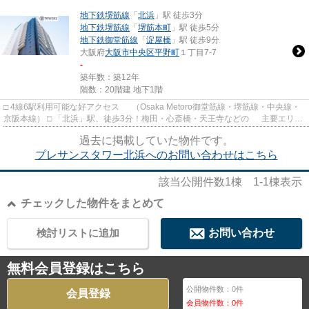
地下鉄堺筋線
「
北浜
」駅 徒歩3分
地下鉄堺筋線
「
堺筋本町
」駅 徒歩5分
地下鉄御堂筋線
「
淀屋橋
」駅 徒歩9分
大阪府
大阪市中央区
平野町
１丁目7-7
-
築年数：築12年
階数：20階建 地下1階
□ 4線6駅利用可能な好アクセス （Osaka Metoro御堂筋線・堺筋線・中央線・
京阪本線） □ 「北浜」駅、徒歩3分！梅田・心斎橋・天王寺などの 主要エリア
に加え、京都にもダイレ...
過去に掲載していた物件です。
プレサンスタワー北浜へのお問い合わせはこちら
該当公開件数
1
棟
1-1
棟表示
チェックした物件をまとめて
検討リストに追加
お問い合わせ
無料会員登録はこちら
公開物件数：
0
件
会員登録
会員物件数：
0
件