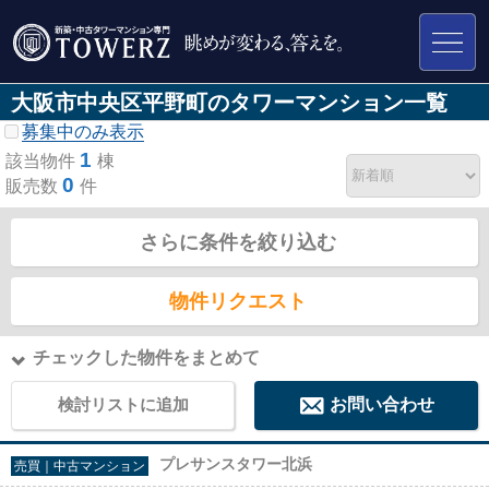
大阪市中央区平野町のタワーマンション一覧
募集中のみ表示
1
該当物件
棟
0
販売数
件
さらに条件を絞り込む
物件リクエスト
チェックした物件をまとめて
検討リストに追加
お問い合わせ
プレサンスタワー北浜
売買｜中古マンション