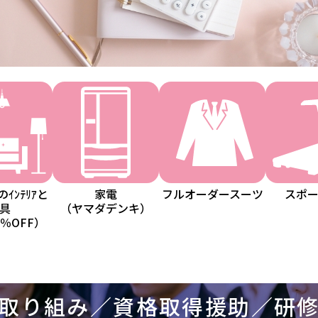
ｲﾝﾃﾘｱと
家電
フルオーダースーツ
スポ
具
（ヤマダデンキ）
％OFF）
取り組み／資格取得援助／研