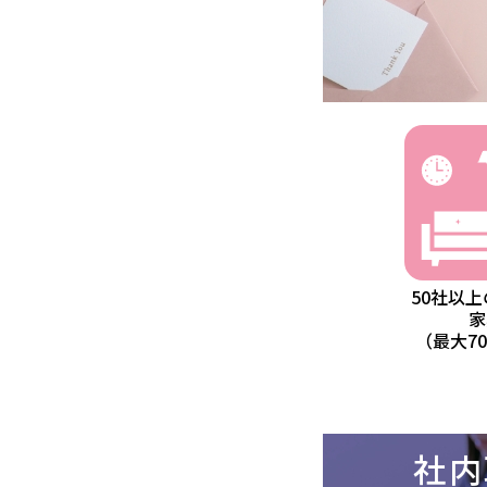
50社以上の
家
（最大70
社内