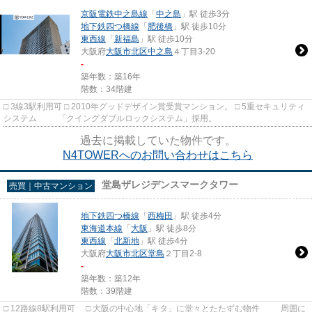
京阪電鉄中之島線
「
中之島
」駅 徒歩3分
地下鉄四つ橋線
「
肥後橋
」駅 徒歩10分
東西線
「
新福島
」駅 徒歩10分
大阪府
大阪市北区
中之島
４丁目3-20
-
築年数：築16年
階数：34階建
□ 3線3駅利用可 □ 2010年グッドデザイン賞受賞マンション。 □ 5重セキュリティ
システム 「クイングダブルロックシステム」採用。
過去に掲載していた物件です。
N4TOWERへのお問い合わせはこちら
堂島ザレジデンスマークタワー
売買｜中古マンション
地下鉄四つ橋線
「
西梅田
」駅 徒歩4分
東海道本線
「
大阪
」駅 徒歩8分
東西線
「
北新地
」駅 徒歩4分
大阪府
大阪市北区
堂島
２丁目2-8
-
築年数：築12年
階数：39階建
□ 12路線8駅利用可 □ 大阪の中心地「キタ」に堂々とたたずむ物件 周囲に