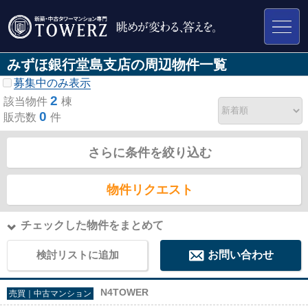
みずほ銀行堂島支店の周辺物件一覧
募集中のみ表示
2
該当物件
棟
0
販売数
件
さらに条件を絞り込む
物件リクエスト
チェックした物件をまとめて
検討リストに追加
お問い合わせ
N4TOWER
売買｜中古マンション