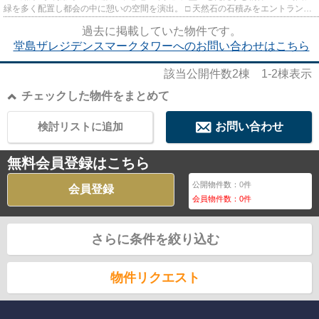
緑を多く配置し都会の中に憩いの空間を演出。 □ 天然石の石積みをエントランス
外壁に使用し 重厚で...
過去に掲載していた物件です。
堂島ザレジデンスマークタワーへのお問い合わせはこちら
該当公開件数
2
棟
1-2
棟表示
チェックした物件をまとめて
検討リストに追加
お問い合わせ
無料会員登録はこちら
公開物件数：
0
件
会員登録
会員物件数：
0
件
さらに条件を絞り込む
物件リクエスト