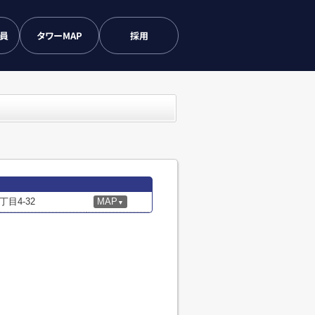
会員
タワーMAP
採用
目4-32
MAP
▼