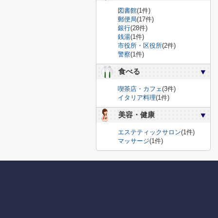
図書館
(1件)
郵便局
(17件)
銀行
(28件)
銭湯
(1件)
市役所・区役所
(2件)
警察
(1件)
食べる
喫茶店・カフェ
(3件)
イタリア料理
(1件)
美容・健康
エステティックサロン
(1件)
マッサージ
(1件)