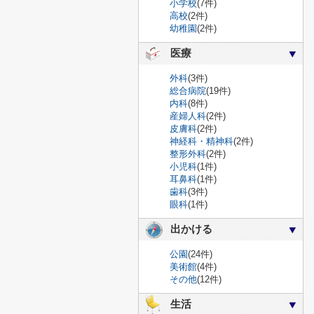
小学校
(7件)
高校
(2件)
幼稚園
(2件)
医療
外科
(3件)
総合病院
(19件)
内科
(8件)
産婦人科
(2件)
皮膚科
(2件)
神経科・精神科
(2件)
整形外科
(2件)
小児科
(1件)
耳鼻科
(1件)
歯科
(3件)
眼科
(1件)
出かける
公園
(24件)
美術館
(4件)
その他
(12件)
生活