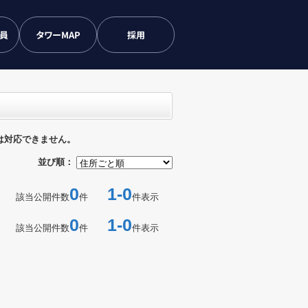
会員
タワーMAP
採用
は対応できません。
並び順：
0
1-0
該当公開件数
件
件表示
0
1-0
該当公開件数
件
件表示