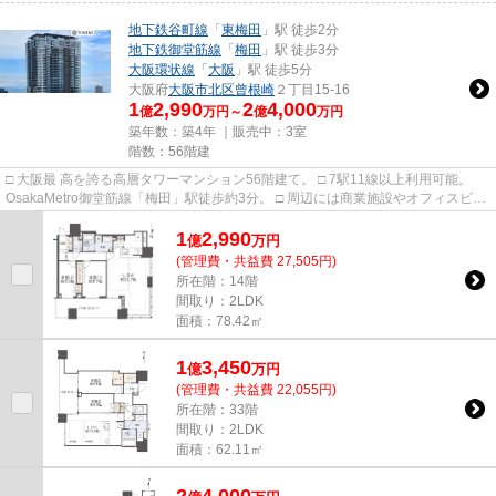
地下鉄谷町線
「
東梅田
」駅 徒歩2分
地下鉄御堂筋線
「
梅田
」駅 徒歩3分
大阪環状線
「
大阪
」駅 徒歩5分
大阪府
大阪市北区
曾根崎
２丁目15-16
1
2,990
2
4,000
億
万円～
億
万円
築年数：築4年 ｜販売中：
3室
階数：56階建
□ 大阪最 高を誇る高層タワーマンション56階建て。 □ 7駅11線以上利用可能。
OsakaMetro御堂筋線「梅田」駅徒歩約3分。 □ 周辺には商業施設やオフィスビル
が林立。 足元には巨...
1
2,990
億
万
円
(管理費・共益費 27,505円)
所在階：14階
間取り：2LDK
面積：78.42㎡
1
3,450
億
万
円
(管理費・共益費 22,055円)
所在階：33階
間取り：2LDK
面積：62.11㎡