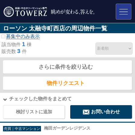
ローソン 太融寺町西店の周辺物件一覧
募集中のみ表示
1
該当物件
棟
3
販売数
件
さらに条件を絞り込む
物件リクエスト
チェックした物件をまとめて
検討リストに追加
お問い合わせ
梅田ガーデンレジデンス
売買｜中古マンション