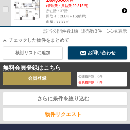
2
4,000
億
万
円
(管理費・共益費 29,315円)
所在階：37階
間取り：2LDK＋1S(納戸)
面積：83.83㎡
該当公開件数
1
棟 販売数
3
件
1-1
棟表示
チェックした物件をまとめて
検討リストに追加
お問い合わせ
無料会員登録はこちら
公開物件数：
0
件
会員登録
会員物件数：
0
件
さらに条件を絞り込む
物件リクエスト