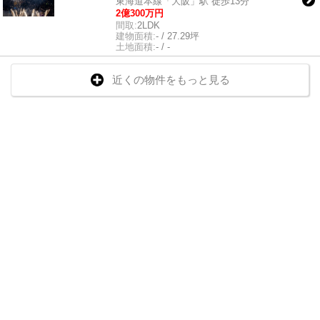
東海道本線「大阪」駅 徒歩13分
2億300万円
間取:
2LDK
建物面積:
- / 27.29坪
土地面積:
- / -
近くの物件をもっと見る