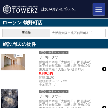
ローソン 鶴野町店
所在地
大阪府大阪市北区鶴野町3-10
施設周辺の物件
売買｜中古マンション
ザ・梅田タワー
阪急神戸本線「大阪梅田」駅 徒歩4分
地下鉄御堂筋線「梅田」駅 徒歩10分
東海道本線「大阪」駅 徒歩13分
8,980万円
間取:
2LDK
建物面積:
- / 21.77坪
土地面積:
- / -
売買｜中古マンション
ザ・梅田タワー
阪急神戸本線「大阪梅田」駅 徒歩4分
地下鉄御堂筋線「梅田」駅 徒歩10分