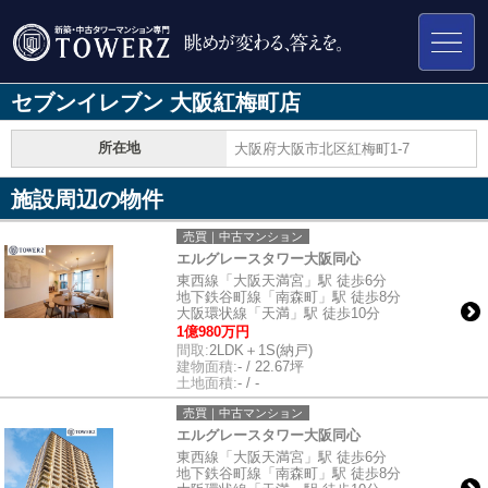
セブンイレブン 大阪紅梅町店
所在地
大阪府大阪市北区紅梅町1-7
施設周辺の物件
売買｜中古マンション
エルグレースタワー大阪同心
東西線「大阪天満宮」駅 徒歩6分
地下鉄谷町線「南森町」駅 徒歩8分
大阪環状線「天満」駅 徒歩10分
1億980万円
間取:
2LDK＋1S(納戸)
建物面積:
- / 22.67坪
土地面積:
- / -
売買｜中古マンション
エルグレースタワー大阪同心
東西線「大阪天満宮」駅 徒歩6分
地下鉄谷町線「南森町」駅 徒歩8分