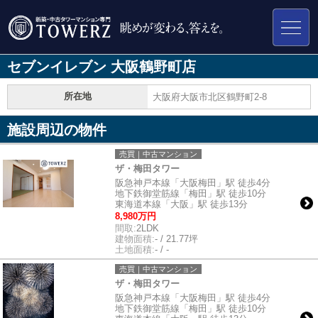
セブンイレブン 大阪鶴野町店
所在地
大阪府大阪市北区鶴野町2-8
施設周辺の物件
売買｜中古マンション
ザ・梅田タワー
阪急神戸本線「大阪梅田」駅 徒歩4分
地下鉄御堂筋線「梅田」駅 徒歩10分
東海道本線「大阪」駅 徒歩13分
8,980万円
間取:
2LDK
建物面積:
- / 21.77坪
土地面積:
- / -
売買｜中古マンション
ザ・梅田タワー
阪急神戸本線「大阪梅田」駅 徒歩4分
地下鉄御堂筋線「梅田」駅 徒歩10分