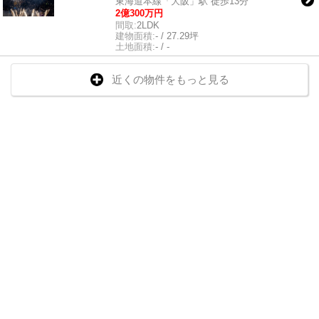
東海道本線「大阪」駅 徒歩13分
2億300万円
間取:
2LDK
建物面積:
- / 27.29坪
土地面積:
- / -
近くの物件をもっと見る