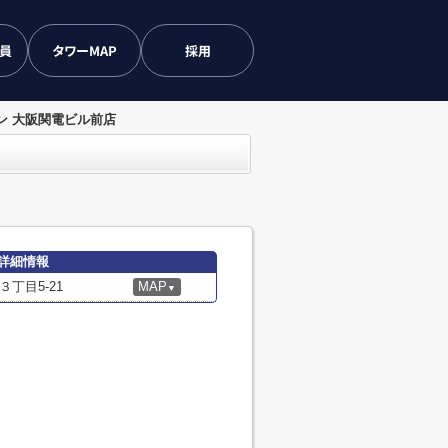
会員
タワーMAP
採用
ン 大阪関電ビル前店
詳細情報
丁目5-21
MAP
▼