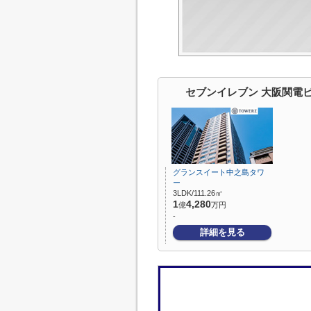
セブンイレブン 大阪関電
グランスイート中之島タワ
ー
3LDK/111.26㎡
1
4,280
億
万円
-
詳細を見る