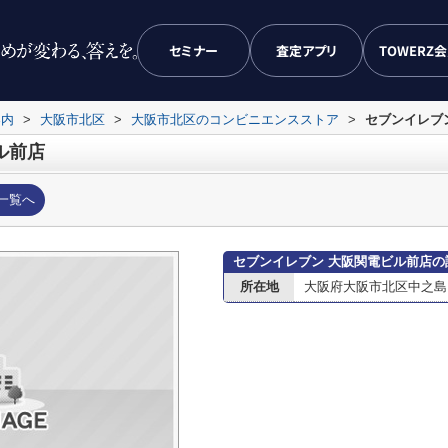
セミナー
査定アプリ
TOWERZ
案内
>
大阪市北区
>
大阪市北区のコンビニエンスストア
>
セブンイレブ
ル前店
一覧へ
セブンイレブン 大阪関電ビル前店の
所在地
大阪府大阪市北区中之島３