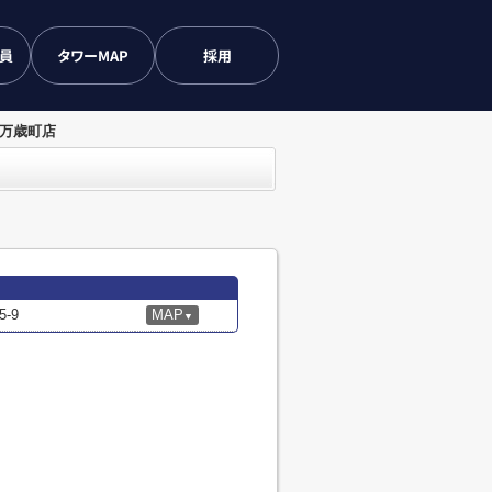
会員
タワーMAP
採用
区万歳町店
-9
MAP
▼