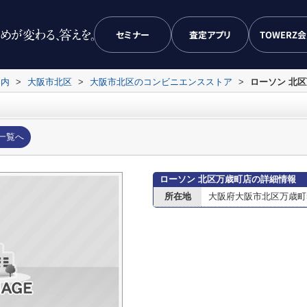
セミナー
査定アプリ
TOWERZ
案内
>
大阪市北区
>
大阪市北区のコンビニエンスストア
>
ローソン 北
一覧へ
ローソン 北区万歳町店の詳細情報
所在地
大阪府大阪市北区万歳町5