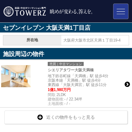
セブンイレブン 大阪天満1丁目店
所在地
大阪府大阪市北区天満１丁目19-4
施設周辺の物件
売買｜中古マンション
シエリアタワー大阪天満橋
地下鉄谷町線「天満橋」駅 徒歩4分
京阪本線「天満橋」駅 徒歩4分
東西線「大阪天満宮」駅 徒歩11分
1億1,980万円
間取:
2LDK
建物面積:
- / 22.34坪
土地面積:
- / -
近くの物件をもっと見る