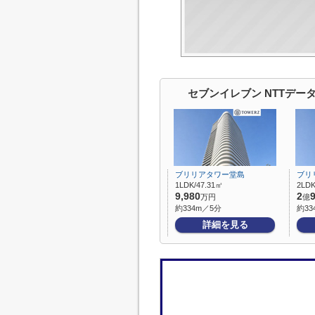
セブンイレブン NTTデー
ブリリアタワー堂島
ブリ
1LDK/47.31㎡
2LD
9,980
2
万円
億
約334m／5分
約33
詳細を見る