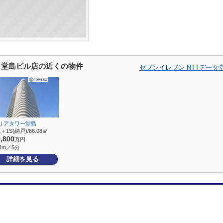
タ堂島ビル店の近くの物件
セブンイレブン NTTデー
リアタワー堂島
K＋1S(納戸)/66.08㎡
9,800
万円
4m／5分
詳細を見る