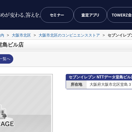
セミナー
査定アプリ
TOWERZ
案内
>
大阪市北区
>
大阪市北区のコンビニエンスストア
>
セブンイレブン
堂島ビル店
一覧へ
セブンイレブン NTTデータ堂島ビ
所在地
大阪府大阪市北区堂島３丁