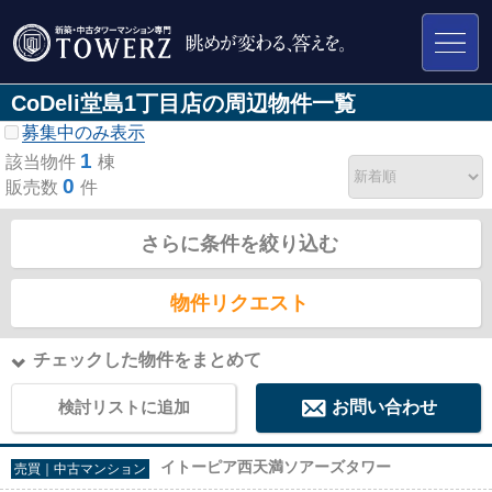
CoDeli堂島1丁目店の周辺物件一覧
募集中のみ表示
1
該当物件
棟
0
販売数
件
さらに条件を絞り込む
物件リクエスト
チェックした物件をまとめて
検討リストに追加
お問い合わせ
イトーピア西天満ソアーズタワー
売買｜中古マンション