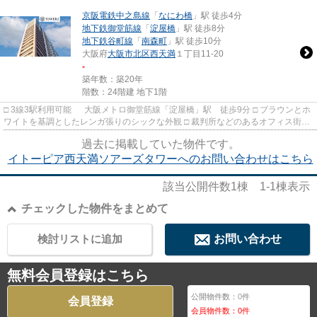
京阪電鉄中之島線
「
なにわ橋
」駅 徒歩4分
地下鉄御堂筋線
「
淀屋橋
」駅 徒歩8分
地下鉄谷町線
「
南森町
」駅 徒歩10分
大阪府
大阪市北区
西天満
１丁目11-20
-
築年数：築20年
階数：24階建 地下1階
□ 3線3駅利用可能 大阪メトロ御堂筋線「淀屋橋」駅 徒歩9分 □ ブラウンとホ
ワイトを基調としたレンガ張りのシックな外観 □ 裁判所などのあるオフィス街に
位置し図書館など徒歩圏内
過去に掲載していた物件です。
イトーピア西天満ソアーズタワーへのお問い合わせはこちら
該当公開件数
1
棟
1-1
棟表示
チェックした物件をまとめて
検討リストに追加
お問い合わせ
無料会員登録はこちら
公開物件数：
0
件
会員登録
会員物件数：
0
件