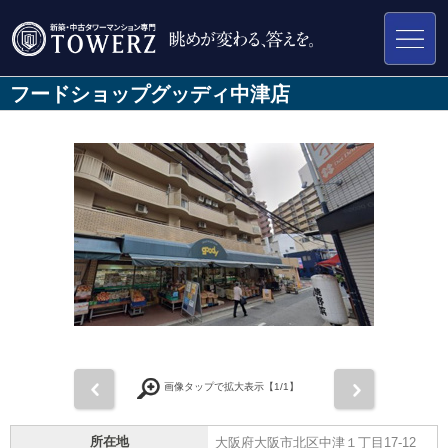
フードショップグッディ中津店
前
次
画像タップで拡大表示【
1
/1】
所在地
大阪府大阪市北区中津１丁目17-12