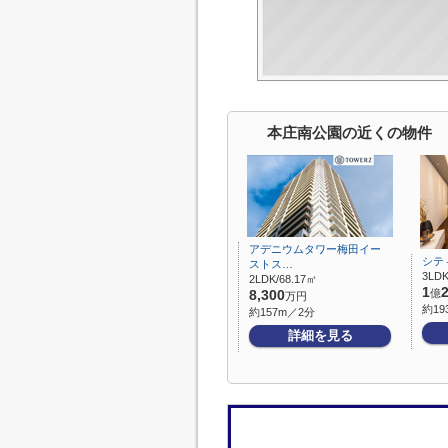
本庄南公園の近くの物件
アデニウムタワー梅田イー
シテ
ストス…
3LDK
2LDK/68.17㎡
1
億
8,300
万円
約19
約157m／2分
詳細を見る