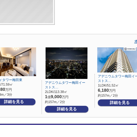
アデニウムタワー梅田イ
ィタワー梅田東
ストス…
アデニウムタワー梅田イー
/71.59㎡
1LDK/51.52㎡
ストス…
280
万円
6,180
万円
2LDK/113.38㎡
3m／3分
約157m／2分
1
9,000
億
万円
詳細を見る
約157m／2分
詳細を見る
詳細を見る