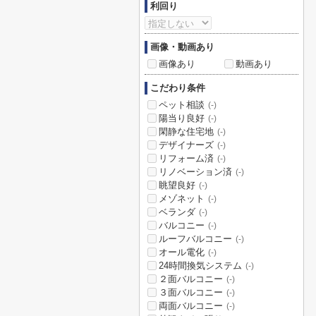
利回り
画像・動画あり
画像あり
動画あり
こだわり条件
ペット相談
(-)
陽当り良好
(-)
閑静な住宅地
(-)
デザイナーズ
(-)
リフォーム済
(-)
リノベーション済
(-)
眺望良好
(-)
メゾネット
(-)
ベランダ
(-)
バルコニー
(-)
ルーフバルコニー
(-)
オール電化
(-)
24時間換気システム
(-)
２面バルコニー
(-)
３面バルコニー
(-)
両面バルコニー
(-)