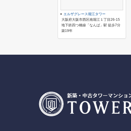
エルザグレース堀江タワー
大阪府大阪市西区南堀江１丁目26-15
地下鉄四つ橋線「なんば」駅 徒歩7分
築19年