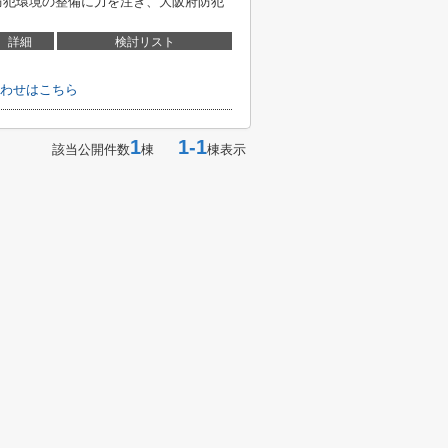
 防犯環境の整備に力を注ぎ、大阪府防犯
詳細
検討リスト
わせはこちら
1
1-1
該当公開件数
棟
棟表示