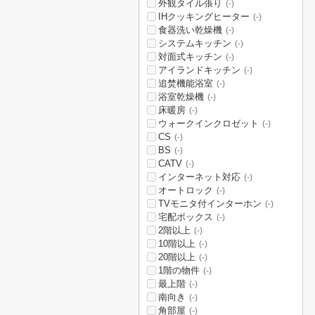
外観タイル張り
(-)
IHクッキングヒーター
(-)
食器洗い乾燥機
(-)
システムキッチン
(-)
対面式キッチン
(-)
アイランドキッチン
(-)
追焚機能浴室
(-)
浴室乾燥機
(-)
床暖房
(-)
ウォークインクロゼット
(-)
CS
(-)
BS
(-)
CATV
(-)
インターネット対応
(-)
オートロック
(-)
TVモニタ付インターホン
(-)
宅配ボックス
(-)
2階以上
(-)
10階以上
(-)
20階以上
(-)
1階の物件
(-)
最上階
(-)
南向き
(-)
角部屋
(-)