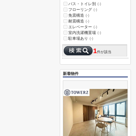
バス・トイレ別
(-)
フローリング
(-)
免震構造
(-)
耐震構造
(-)
エレベーター
(-)
室内洗濯機置場
(-)
駐車場あり
(-)
1
件が該当
新着物件