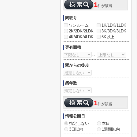
1
件が該当
間取り
ワンルーム
1K/1DK/1LDK
2K/2DK/2LDK
3K/3DK/3LDK
4K/4DK/4LDK
5K以上
専有面積
～
駅からの徒歩
築年数
1
件が該当
情報公開日
指定しない
本日
3日以内
1週間以内