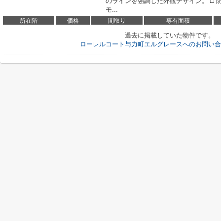
のラインを強調した外観デザイン。 □
モ...
所在階
価格
間取り
専有面積
過去に掲載していた物件です。
ローレルコート与力町エルグレースへのお問い合