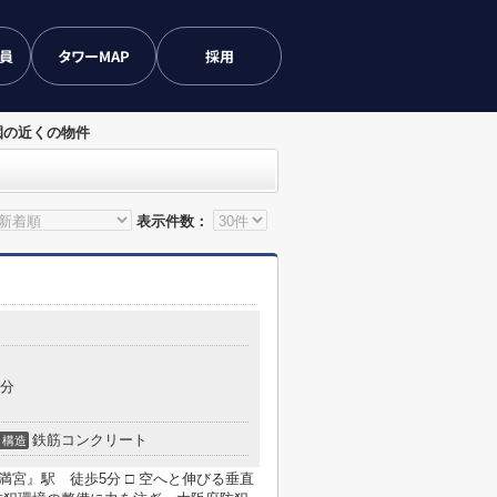
会員
タワーMAP
採用
園の近くの物件
表示件数：
6分
鉄筋コンクリート
構造
満宮』駅 徒歩5分 □ 空へと伸びる垂直