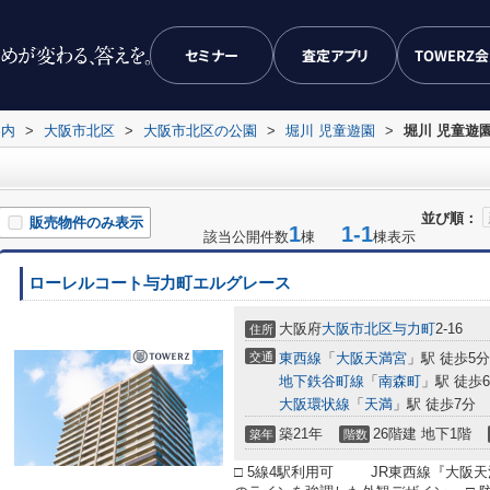
セミナー
査定アプリ
TOWERZ
案内
>
大阪市北区
>
大阪市北区の公園
>
堀川 児童遊園
>
堀川 児童遊
並び順：
販売物件のみ表示
1
1-1
該当公開件数
棟
棟表示
ローレルコート与力町エルグレース
大阪府
大阪市北区
与力町
2-16
住所
交通
東西線
「
大阪天満宮
」駅 徒歩5分
地下鉄谷町線
「
南森町
」駅 徒歩
大阪環状線
「
天満
」駅 徒歩7分
築21年
26階建 地下1階
築年
階数
□ 5線4駅利用可 JR東西線『大阪天