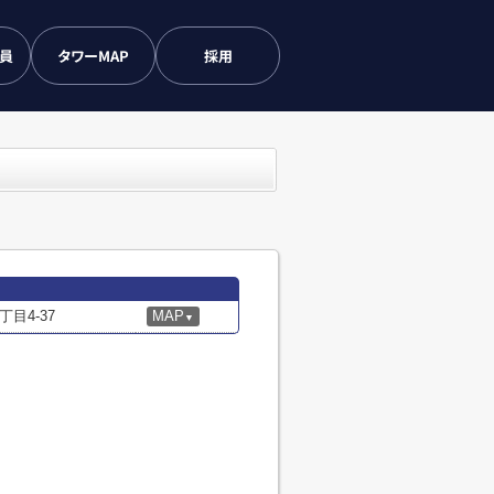
会員
タワーMAP
採用
目4-37
MAP
▼