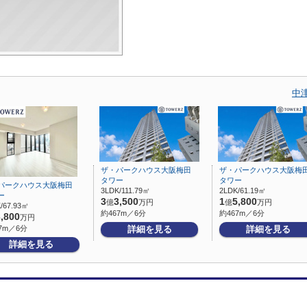
中
ザ・パークハウス大阪梅田
ザ・パークハウス大阪梅
タワー
タワー
パークハウス大阪梅田
3LDK/111.79㎡
2LDK/61.19㎡
ー
3
3,500
1
5,800
億
万円
億
万円
/67.93㎡
約467m／6分
約467m／6分
3,800
万円
7m／6分
詳細を見る
詳細を見る
詳細を見る