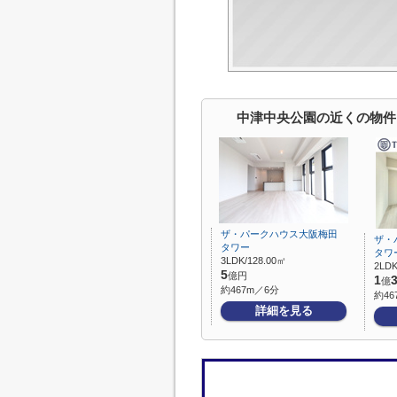
中津中央公園の近くの物件
ザ・パークハウス大阪梅田
ザ・
タワー
タワ
3LDK/128.00㎡
2LDK
5
億円
1
億
約467m／6分
約46
詳細を見る