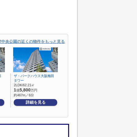
津中央公園の近くの物件をもっと見る
田
ザ・パークハウス大阪梅田
タワー
2LDK/62.21㎡
1
5,800
億
万円
約467m／6分
詳細を見る