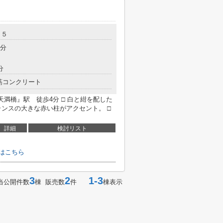
－５
5分
分
筋コンクリート
天満橋』駅 徒歩4分 □ 白と紺を配した
ランスの大きな赤い柱がアクセント。 □
詳細
検討リスト
せはこちら
3
2
1-3
当公開件数
棟 販売数
件
棟表示