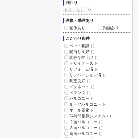
利回り
画像・動画あり
画像あり
動画あり
こだわり条件
ペット相談
(-)
陽当り良好
(-)
閑静な住宅地
(-)
デザイナーズ
(-)
リフォーム済
(-)
リノベーション済
(-)
眺望良好
(-)
メゾネット
(-)
ベランダ
(-)
バルコニー
(-)
ルーフバルコニー
(-)
オール電化
(-)
24時間換気システム
(-)
２面バルコニー
(-)
３面バルコニー
(-)
両面バルコニー
(-)