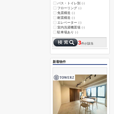
バス・トイレ別
(-)
フローリング
(-)
免震構造
(-)
耐震構造
(-)
エレベーター
(-)
室内洗濯機置場
(-)
駐車場あり
(-)
3
件が該当
新着物件