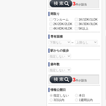
3
件が該当
間取り
ワンルーム
1K/1DK/1LDK
2K/2DK/2LDK
3K/3DK/3LDK
4K/4DK/4LDK
5K以上
専有面積
～
駅からの徒歩
築年数
3
件が該当
情報公開日
指定しない
本日
3日以内
1週間以内