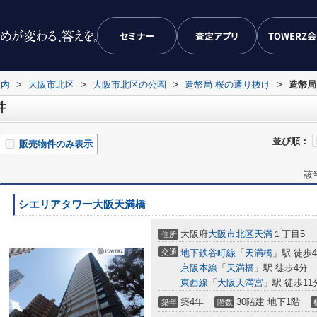
セミナー
査定アプリ
TOWERZ
案内
>
大阪市北区
>
大阪市北区の公園
>
造幣局 桜の通り抜け
>
造幣局
件
並び順：
販売物件のみ表示
該
シエリアタワー大阪天満橋
大阪府
大阪市北区
天満
１丁目5
住所
交通
地下鉄谷町線
「
天満橋
」駅 徒歩
京阪本線
「
天満橋
」駅 徒歩4分
東西線
「
大阪天満宮
」駅 徒歩11
築4年
30階建 地下1階
築年
階数