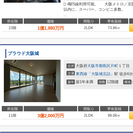
□ 4駅5線利用可能。 大阪メトロ／京阪
以内に、スーパー、コンビニ多数。 「
...
所在階
価格
間取り
専有面積
1
億
1,980
万円
23階
2LDK
73.86㎡
プラウド大阪城
大阪府
大阪市都島区
片町
１丁目
住所
交通
東西線
「
大阪城北詰
」駅 徒歩6分
築1年未満
12階建
築年
階数
構造
所在階
価格
間取り
専有面積
3
億
2,000
万円
11階
2LDK
98.08㎡