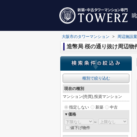
大阪市のタワーマンション
>
周辺施設
造幣局 桜の通り抜け周辺物
種別で絞り込む
現在の種別
マンション(売買),投資マンション
指定しない
新築
中古
▼価格
～
値下げ物件