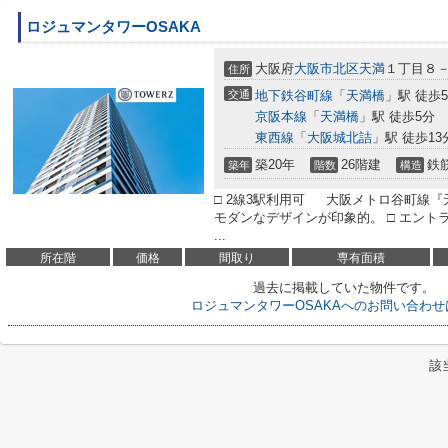
ロジュマンタワーOSAKA
大阪府
大阪市北区
天満
１丁目８
住所
交通
地下鉄谷町線
「
天満橋
」駅 徒歩
京阪本線
「
天満橋
」駅 徒歩5分
東西線
「
大阪城北詰
」駅 徒歩13
築20年
26階建
鉄
築年
階数
構造
□ 2線3駅利用可 大阪メトロ谷町線『
モダンなデザインが印象的。 □ エント
...
所在階
価格
間取り
専有面積
過去に掲載していた物件です。
ロジュマンタワーOSAKAへのお問い合わ
該