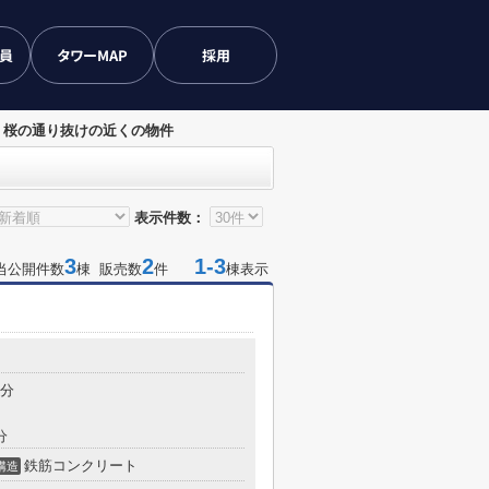
会員
タワーMAP
採用
 桜の通り抜けの近くの物件
表示件数：
3
2
1-3
当公開件数
棟 販売数
件
棟表示
4分
分
鉄筋コンクリート
構造