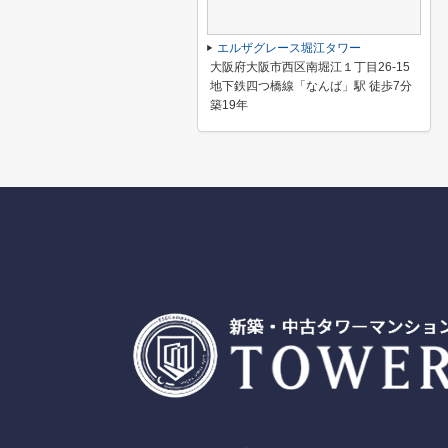
エルザグレース堀江タワー
大阪府大阪市西区南堀江１丁目26-15
地下鉄四つ橋線「なんば」駅 徒歩7分
築19年