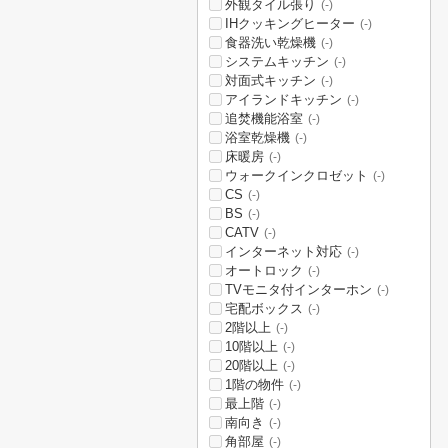
外観タイル張り
(-)
IHクッキングヒーター
(-)
食器洗い乾燥機
(-)
システムキッチン
(-)
対面式キッチン
(-)
アイランドキッチン
(-)
追焚機能浴室
(-)
浴室乾燥機
(-)
床暖房
(-)
ウォークインクロゼット
(-)
CS
(-)
BS
(-)
CATV
(-)
インターネット対応
(-)
オートロック
(-)
TVモニタ付インターホン
(-)
宅配ボックス
(-)
2階以上
(-)
10階以上
(-)
20階以上
(-)
1階の物件
(-)
最上階
(-)
南向き
(-)
角部屋
(-)