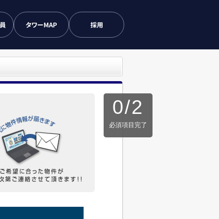
会員
タワーMAP
採用
0
/
2
必須項目完了