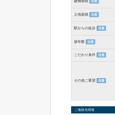
建物面積
任意
土地面積
任意
駅からの徒歩
任意
築年数
任意
こだわり条件
任意
その他ご要望
任意
ご連絡先情報