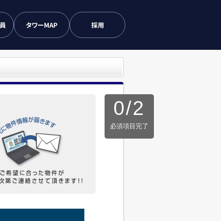
会員
タワーMAP
採用
0
/
2
必須項目完了