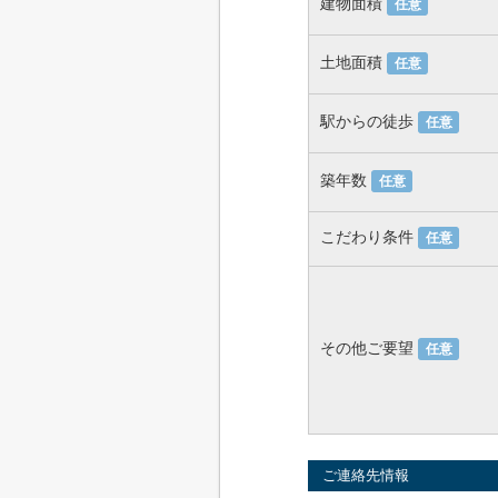
建物面積
任意
土地面積
任意
駅からの徒歩
任意
築年数
任意
こだわり条件
任意
その他ご要望
任意
ご連絡先情報