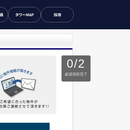
会員
タワーMAP
採用
0
/
2
必須項目完了