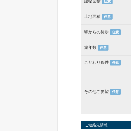
建物面積
任意
土地面積
任意
駅からの徒歩
任意
築年数
任意
こだわり条件
任意
その他ご要望
任意
ご連絡先情報